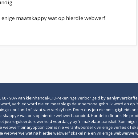
undig.
ur enige maatskappy wat op hierdie webwerf
 60 - 90% van kleinhandel-CFD-rekeninge verloor geld by aanlynverskaffers
f word, verbied word nie en moet slegs deur persone gebruik word en op '
g in jou land of staat van verblyf nie. Doen dus jou eie omsigtigheidson
kappye wat ons op hierdie webwerf aanbied. Handel in finansiële produkte
et jou reguleerderowerheid voordat jy by 'n makelaar aansluit. Sommige
die webwerf binaryoption.com is nie verantwoordelik vir enige verlies of 
ige webwerwe wat na hierdie webwerf skakel nie en vir enige webwerwe w