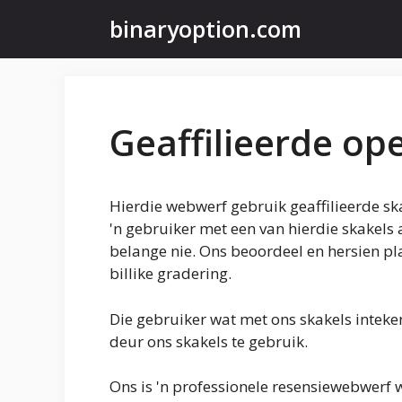
Slaan
binaryoption.com
oor
na
inhoud
Geaffilieerde o
Hierdie webwerf gebruik geaffilieerde s
'n gebruiker met een van hierdie skakels a
belange nie. Ons beoordeel en hersien pla
billike gradering.
Die gebruiker wat met ons skakels inteken
deur ons skakels te gebruik.
Ons is 'n professionele resensiewebwerf