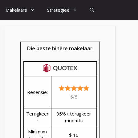
Makelaars
Strategieë
Die beste binêre makelaar:
Resensie:
5/5
Terugkeer
95%+ terugkeer
:
moontlik
Minimum
$ 10