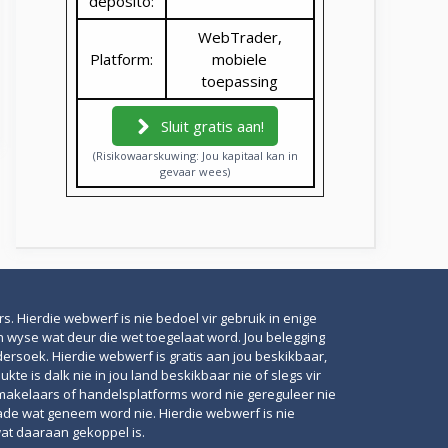
deposito:
WebTrader,
Platform:
mobiele
toepassing
Sluit gratis aan!
(Risikowaarskuwing: Jou kapitaal kan in
gevaar wees)
. Hierdie webwerf is nie bedoel vir gebruik in enige
n wyse wat deur die wet toegelaat word. Jou belegging
dersoek. Hierdie webwerf is gratis aan jou beskikbaar,
 is dalk nie in jou land beskikbaar nie of slegs vir
 makelaars of handelsplatforms word nie gereguleer nie
skade wat geneem word nie. Hierdie webwerf is nie
at daaraan gekoppel is.