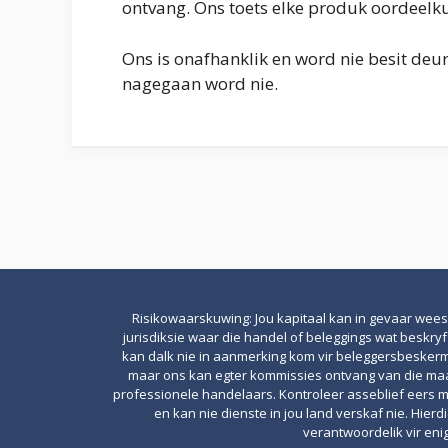
ontvang. Ons toets elke produk oordeelk
Ons is onafhanklik en word nie besit de
nagegaan word nie.
Risikowaarskuwing: Jou kapitaal kan in gevaar wees.
jurisdiksie waar die handel of beleggings wat beskry
kan dalk nie in aanmerking kom vir beleggersbeskermin
maar ons kan egter kommissies ontvang van die maats
professionele handelaars. Kontroleer asseblief eers m
en kan nie dienste in jou land verskaf nie. Hier
verantwoordelik vir en