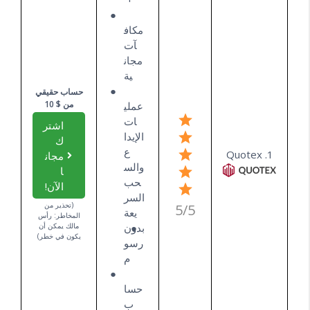
مكاف
آت
مجان
ية
حساب حقيقي
من $ 10
عملي
ات
اشتر
الإيدا
ك
ع
1. Quotex
مجان
والس
ا
حب
الآن!
السر
(تحذير من
5/5
يعة
المخاطر: رأس
بدون
مالك يمكن أن
يكون في خطر)
رسو
م
حسا
ب