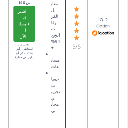
من $ 10
مقاب
ل
اشتر
الفر
ك
2. IQ
وقا
مجان
Option
ت
ا
الربح
الآن!
94%
(تحذير من
5/5
+
المخاطر: رأس
مالك يمكن أن
يكون في خطر)
مساب
قات
حسا
ب
تجريب
ي
مجان
ي