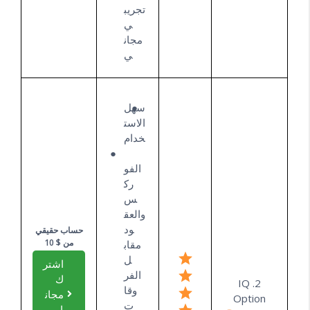
تجريب
ي
مجان
ي
سهل
الاست
خدام
الفو
رك
س
والعق
ود
حساب حقيقي
من $ 10
مقاب
ل
اشتر
الفر
ك
2. IQ
وقا
مجان
Option
ت
ا