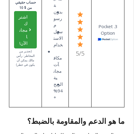
حساب حقيقي
ة
من $ 10
بدون
اشتر
رسو
ك
م
3. Pocket
مجان
سهل
Option
ا
الاست
الآن!
خدام
(تحذير من
5/5
المخاطر: رأس
مكاف
مالك يمكن أن
آت
يكون في خطر)
مجان
ية
الربح
94%
+
ما هو الدعم والمقاومة بالضبط؟