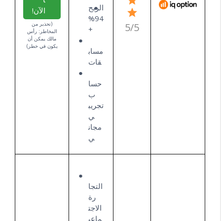
الربح
الآن!
94%
(تحذير من
5/5
+
المخاطر: رأس
مالك يمكن أن
يكون في خطر)
مساب
قات
حسا
ب
تجريب
ي
مجان
ي
التجا
رة
الاجت
ماعي