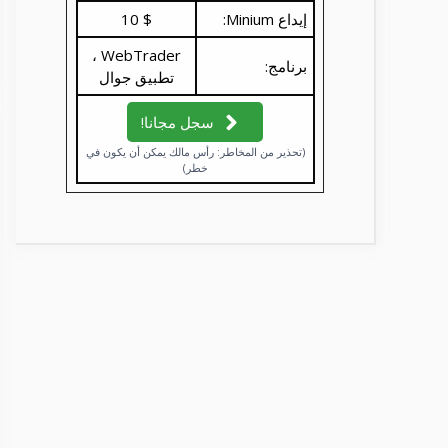
إيداع Minium:
$ 10
WebTrader ،
برنامج:
تطبيق جوال
سجل مجانا!
(تحذير من المخاطر: رأس مالك يمكن أن يكون في
خطر)