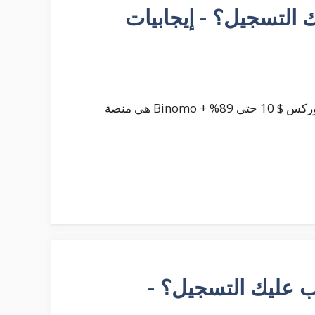
يجب عليك التسجيل؟ - إيجابيات
التصنيف: الأصول: الحد الأدنى للإيداع: العائد: التشفير ، الفوركس $ 10 حتى 89% + Binomo هي منصة
Olym - هل يجب عليك التسجيل؟ -