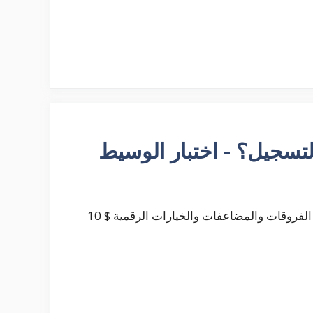
التصنيف: الأصول: الحد الأدنى للإيداع: العائد: العقود مقابل الفروقات والمضاعفات والخيارات الرقمية $ 10