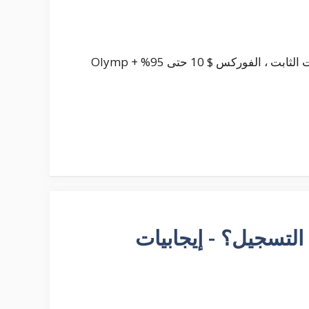
التصنيف: الأصول: الحد الأدنى للإيداع: العائد: صفقات الوقت الثابت ، الفوركس $ 10 حتى 95% + Olymp
 عليك التسجيل؟ - إيجابيات