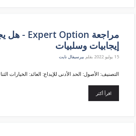
مراجعة ption
إيجابيات وسلبيات
15 يوليو 2022
بقلم
بيرسيفال نايت
التصنيف: الأصول: الحد الأدنى للإيداع: العائد: الخيارات الثنائية $ 10 حتى 90% + قد ترغب في البح
اقرأ أكثر