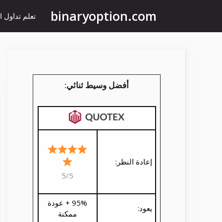
نتقل
binaryoption.com
تعلم تداول ال
لى
لمحتوى
أفضل وسيط ثنائي:
إعادة النظر:
5/5
95% + عودة
يعود:
ممكنة