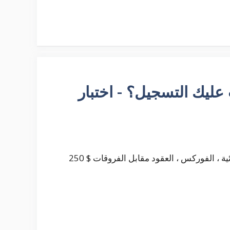
Ra - هل يجب عليك التسجيل؟ - اختبار
التصنيف: الأصول: الحد الأدنى للإيداع: العائد: الخيارات الثنائية ، الفوركس ، العقود مقابل الفروقات $ 250