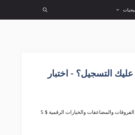
تيجيات
B - هل يجب عليك التسجيل؟ - اختبار
التصنيف: الأصول: الحد الأدنى للإيداع: العائد: العقود مقابل الفروقات والمضاعفات والخيارات الرقمية $ 5