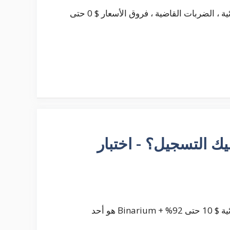
التصنيف: الأصول: الحد الأدنى للإيداع: العائد: الخيارات الثنائية ، الضربات القاضية ، فروق الأسعار $ 0 حتى
ل يجب عليك التسجيل؟ - اختبار
التصنيف: الأصول: الحد الأدنى للإيداع: العائد: الخيارات الثنائية $ 10 حتى 92% + Binarium هو أحد