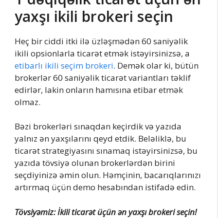
yaxşı ikili brokeri seçin
Heç bir ciddi itki ilə üzləşmədən 60 saniyəlik
ikili opsionlarla ticarət etmək istəyirsinizsə, a
etibarlı ikili seçim brokeri
. Demək olar ki, bütün
brokerlər 60 saniyəlik ticarət variantları təklif
edirlər, lakin onların hamısına etibar etmək
olmaz.
Bəzi brokerləri sınaqdan keçirdik və yazıda
yalnız ən yaxşılarını qeyd etdik. Beləliklə, bu
ticarət strategiyasını sınamaq istəyirsinizsə, bu
yazıda tövsiyə olunan brokerlərdən birini
seçdiyinizə əmin olun. Həmçinin, bacarıqlarınızı
artırmaq üçün demo hesabından istifadə edin.
Tövsiyəmiz: İkili ticarət üçün ən yaxşı brokeri seçin!