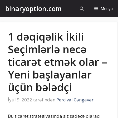
Məzmuna
binaryoption.com
Menyu
keçin
1 dəqiqəlik İkili
Seçimlərlə necə
ticarət etmək olar –
Yeni başlayanlar
üçün bələdçi
İyul 9, 2022
tərəfindən
Percival Cəngavər
Bu ticarət strategiyasında siz sadəcə olaraq