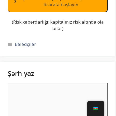
ticarətə başlayın
(Risk xəbərdarlığı: kapitalınız risk altında ola
bilər)
Kateqoriyalar
Bələdçilər
Şərh yaz
Şərh