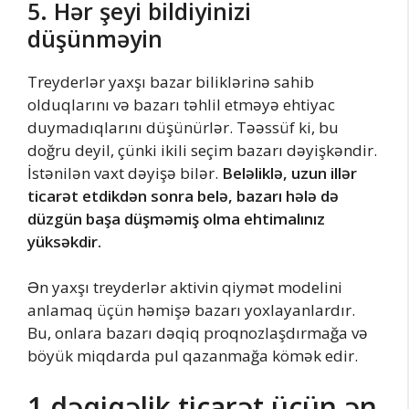
5. Hər şeyi bildiyinizi
düşünməyin
Treyderlər yaxşı bazar biliklərinə sahib
olduqlarını və bazarı təhlil etməyə ehtiyac
duymadıqlarını düşünürlər. Təəssüf ki, bu
doğru deyil, çünki ikili seçim bazarı dəyişkəndir.
İstənilən vaxt dəyişə bilər.
Beləliklə, uzun illər
ticarət etdikdən sonra belə, bazarı hələ də
düzgün başa düşməmiş olma ehtimalınız
yüksəkdir.
Ən yaxşı treyderlər aktivin qiymət modelini
anlamaq üçün həmişə bazarı yoxlayanlardır.
Bu, onlara bazarı dəqiq proqnozlaşdırmağa və
böyük miqdarda pul qazanmağa kömək edir.
1 dəqiqəlik ticarət üçün ən