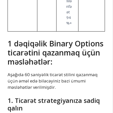
Mə
nfə
ət
94
%+
1 dəqiqəlik Binary Options
ticarətini qazanmaq üçün
məsləhətlər:
Aşağıda 60 saniyəlik ticarət stilini qazanmaq
üçün əməl edə biləcəyiniz bəzi ümumi
məsləhətlər verilmişdir.
1. Ticarət strategiyanıza sadiq
qalın