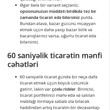
Əgər belə bir variant seçsəniz,
opsionunuzun müddəti bitdikdə tez bir
zamanda ticarət edə bilərsiniz
pulda.
Bundan əlavə, bazar gücünü müəyyən
etmək üçün daha yaxşı bazar bilik və
bacarıqlarınız varsa, uğurlu ticarət edə
bilərsiniz.
60 saniyəlik ticarətin mənfi
cəhətləri
60 saniyəlik ticarət gündə bir neçə dəfə
ticarət etmək üçün böyük üstünlük
gətirir, lakin var
çoxlu risklər
. Birincisi,
ticarət portfelinizi məhv edə və satılan
məbləği itirməyə səbəb ola biləcək
həddindən artıq ticarətin bir dezavantajı