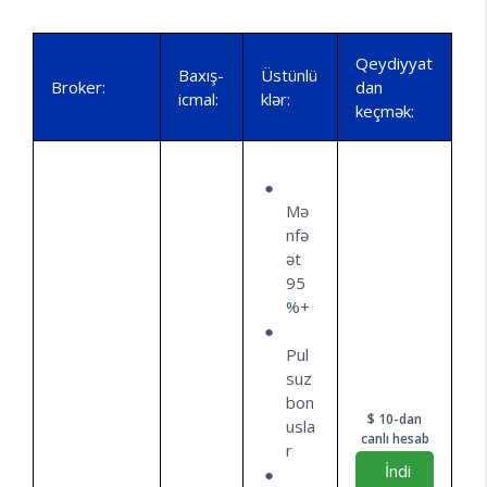
Qeydiyyat
Baxış-
Üstünlü
Broker:
dan
icmal:
klər:
keçmək:
Mə
nfə
ət
95
%+
Pul
suz
bon
$ 10-dan
usla
canlı hesab
r
İndi