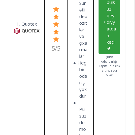
puls
Sür
uz
ətli
qey
dep
diyy
ozit
1. Quotex
atda
lər
n
və
keçi
çıxa
5/5
n!
rma
lar
(Risk
xəbərdarlığı:
Heç
Kapitalınız risk
bir
altında ola
ödə
bilər)
niş
yox
dur
Pul
suz
de
mo