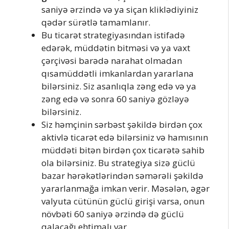
saniyə ərzində və ya siçan kliklədiyiniz
qədər sürətlə tamamlanır.
Bu ticarət strategiyasından istifadə
edərək, müddətin bitməsi və ya vaxt
çərçivəsi barədə narahat olmadan
qısamüddətli imkanlardan yararlana
bilərsiniz. Siz asanlıqla zəng edə və ya
zəng edə və sonra 60 saniyə gözləyə
bilərsiniz.
Siz həmçinin sərbəst şəkildə birdən çox
aktivlə ticarət edə bilərsiniz və hamısının
müddəti bitən birdən çox ticarətə sahib
ola bilərsiniz. Bu strategiya sizə güclü
bazar hərəkətlərindən səmərəli şəkildə
yararlanmağa imkan verir. Məsələn, əgər
valyuta cütünün güclü girişi varsa, onun
növbəti 60 saniyə ərzində də güclü
qalacağı ehtimalı var.