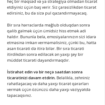
heç bir məqsəd və ya strategiya olmadan ticarət
etdiyiniz üçün baş verir. Siz çarəsizlikdən ticarət
edirsiniz, bu da sizə pul qazandırmayacaq.
Bir sıra hərraclarda məğlub olduqdan sonra
qalib gəlmək üçün ümidsiz hiss etmək adi
haldır. Bununla belə, emosiyalarınızın sizi idarə
etməsinə imkan verməməlisiniz, çünki bu, hətta
asan ticarəti də itirə bilər. Bir sıra ticarəti
itirdikdən sonra ediləcək ən yaxşı şey bir
müddət ticarəti dayandırmaqdır.
İstirahət edin və bir neçə saatdan sonra
ticarətinizi davam etdirin.
Beləliklə, zehniniz
rahatlaşacaq və daha yaxşı ticarət qərarları
vermək üçün özünüzü daha yaxşı vəziyyətdə
tapacaqsınız.