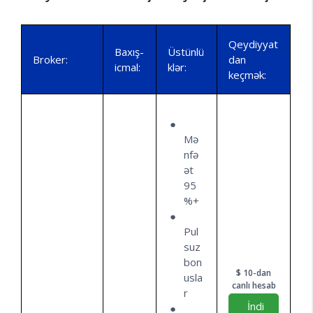
Qeydiyyat
Baxış-
Üstünlü
Broker:
dan
icmal:
klər:
keçmək:
Mə
nfə
ət
95
%+
Pul
suz
bon
$ 10-dan
usla
canlı hesab
r
İndi