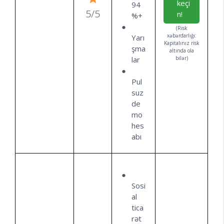
keçi
94
5/5
n!
%+
(Risk
xəbərdarlığı:
Yarı
Kapitalınız risk
şma
altında ola
lar
bilər)
Pul
suz
de
mo
hes
abı
Sosi
al
tica
rət