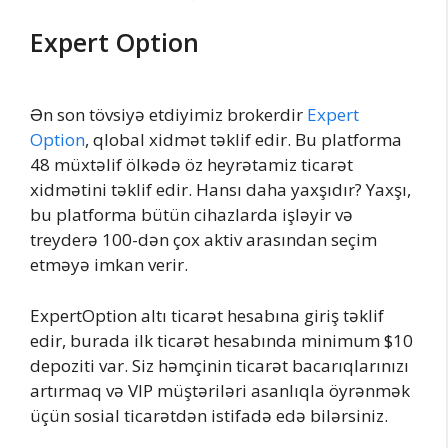
Expert Option
Ən son tövsiyə etdiyimiz brokerdir
Expert
Option
, qlobal xidmət təklif edir. Bu platforma
48 müxtəlif ölkədə öz heyrətamiz ticarət
xidmətini təklif edir. Hansı daha yaxşıdır? Yaxşı,
bu platforma bütün cihazlarda işləyir və
treyderə 100-dən çox aktiv arasından seçim
etməyə imkan verir.
ExpertOption altı ticarət hesabına giriş təklif
edir, burada ilk ticarət hesabında minimum $10
depoziti var. Siz həmçinin ticarət bacarıqlarınızı
artırmaq və VIP müştəriləri asanlıqla öyrənmək
üçün sosial ticarətdən istifadə edə bilərsiniz.