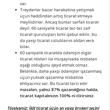
var.
Treyderlər bazar hərəkətinə yetişmək
üçün həddindən artıq ticarət etməyə
meyllidirlər. Ancaq bunlar sərfəli ticarət
deyil. 60 saniyəlik ticarət tez-tez zəif
ticarət quruluşları kimi qəbul edilir, bu
da yaxşı ticarət üslublarını əldən verə
bilər.
60 saniyəlik ticarətdə ödənişin digər
ticarət növləri ilə müqayisədə nisbətən
aşağı olduğunu qeyd etmək olmaz.
Beləliklə, daha yaxşı ödənişlər qazanmaq
üçün yüksək qazanma nisbətinə
ehtiyacınız var. Bu ticarət tərzi edir
məsələn, yalnız 87% qazandığınız halda,
ticarət kapitalınızın 100%-ni itirirsiniz
.
Tövsiyəmiz: İkili ticarət üçün ən yaxşı brokeri seçin!