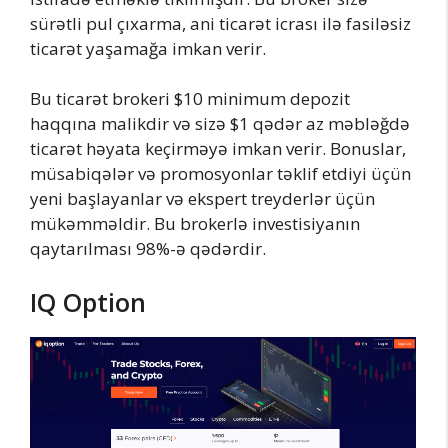
sürətli pul çıxarma, ani ticarət icrası ilə fasiləsiz
ticarət yaşamağa imkan verir.
Bu ticarət brokeri $10 minimum depozit
haqqına malikdir və sizə $1 qədər az məbləğdə
ticarət həyata keçirməyə imkan verir. Bonuslar,
müsabiqələr və promosyonlar təklif etdiyi üçün
yeni başlayanlar və ekspert treyderlər üçün
mükəmməldir. Bu brokerlə investisiyanın
qaytarılması 98%-ə qədərdir.
IQ Option