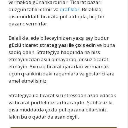
verməkdə günahkardırlar. Ticarət bazarı
düzgün təhlil etmir və
qrafiklər
. Beləliklə,
qısamüddətli ticarətə pul atdıqda, heç bir
qazanc vermirlər.
Beləliklə, edə biləcəyiniz ən yaxşı şey budur
güclü ticarət strategiyası ilə çıxış edin
və buna
sadiq qalın. Strategiya haqqında nə hiss
etməyinizdən asılı olmayaraq, onsuz ticarət
etməyin. Axmaq ticarət qərarları verməmək
üçün qrafikinizdəki rəqəmlərə və göstəricilərə
əməl etməlisiniz.
Strategiya ilə ticarət sizi stressdən azad edəcək
və ticarət portfelinizi artıracaqdır. Şübhəsiz ki,
qısa müddətdə çoxlu pul qazana bilərsiniz,
lakin bu o qədər də asan deyil.