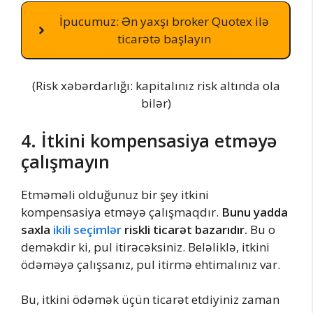
İpucumuz: Ən yaxşı broker Quotex ilə
ticarətə başlayın
(Risk xəbərdarlığı: kapitalınız risk altında ola
bilər)
4. İtkini kompensasiya etməyə
çalışmayın
Etməməli olduğunuz bir şey itkini
kompensasiya etməyə çalışmaqdır.
Bunu yadda
saxla
ikili seçimlər
riskli ticarət bazarıdır.
Bu o
deməkdir ki, pul itirəcəksiniz. Beləliklə, itkini
ödəməyə çalışsanız, pul itirmə ehtimalınız var.
Bu, itkini ödəmək üçün ticarət etdiyiniz zaman