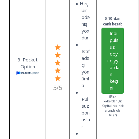
Heç
bir
ödə
$ 10-dan
niş
canlı hesab
yox
İndi
dur
puls
uz
İstif
qey
adə
3. Pocket
diyy
çi
Option
atda
yön
n
üml
keçi
ü
5/5
n!
(Risk
Pul
xəbərdarlığı:
suz
Kapitalınız risk
altında ola
bon
bilər)
usla
r