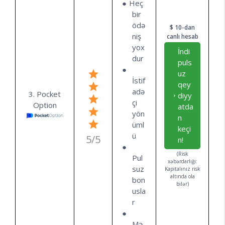
Heç
bir
ödə
$ 10-dan
niş
canlı hesab
yox
İndi
dur
puls
uz
İstif
qey
adə
3. Pocket
diyy
çi
Option
atda
yön
n
üml
keçi
ü
5/5
n!
(Risk
Pul
xəbərdarlığı:
suz
Kapitalınız risk
altında ola
bon
bilər)
usla
r
Mə