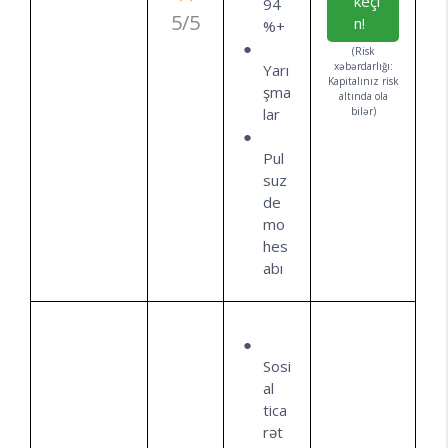
keçi
94
5/5
n!
%+
(Risk
xəbərdarlığı:
Yarı
Kapitalınız risk
şma
altında ola
lar
bilər)
Pul
suz
de
mo
hes
abı
Sosi
al
tica
rət