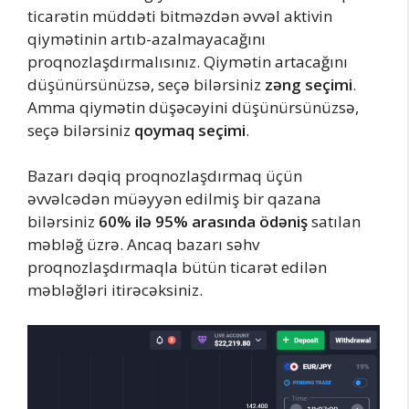
ticarətin müddəti bitməzdən əvvəl aktivin
qiymətinin artıb-azalmayacağını
proqnozlaşdırmalısınız. Qiymətin artacağını
düşünürsünüzsə, seçə bilərsiniz
zəng seçimi
.
Amma qiymətin düşəcəyini düşünürsünüzsə,
seçə bilərsiniz
qoymaq seçimi
.
Bazarı dəqiq proqnozlaşdırmaq üçün
əvvəlcədən müəyyən edilmiş bir qazana
bilərsiniz
60% ilə 95% arasında ödəniş
satılan
məbləğ üzrə. Ancaq bazarı səhv
proqnozlaşdırmaqla bütün ticarət edilən
məbləğləri itirəcəksiniz.