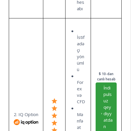
hes
abı
İstif
adə
çi
yön
üml
ü
$ 10-dan
canlı hesab
For
İndi
ex
puls
və
uz
CFD
qey
diyy
2. IQ Option
Mə
atda
nfə
n
ət