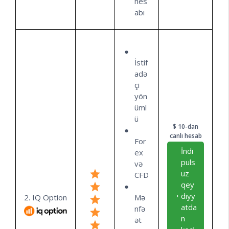
hes
abı
İstif
adə
çi
yön
üml
ü
$ 10-dan
canlı hesab
For
İndi
ex
puls
və
uz
CFD
qey
diyy
2. IQ Option
Mə
atda
nfə
n
ət