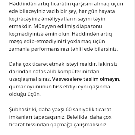
Həddindən artıq ticarətin qarşısını almaq üçün
edə biləcəyiniz vacib bir şey, hər gün həyata
keçirəcəyiniz əməliyyatların sayını təyin
etməkdir. Müəyyən edilmiş diapazonu
keçmədiyinizə əmin olun. Həddindən artıq
məşq edib-etmədiyinizi yoxlamaq üçün
zamanla performansınızı təhlil edə bilərsiniz.
Daha çox ticarət etmək istəyi realdır, lakin siz
dərindən nəfəs alıb kompüterinizdən
uzaqlaşmalısınız.
Vəsvəsələrə təslim olmayın
,
qumar oyununun hiss etdiyi eyni qaşınma
olduğu üçün.
Şübhəsiz ki, daha yaxşı 60 saniyəlik ticarət
imkanları tapacaqsınız. Beləliklə, daha çox
ticarət hissindən qaçmağa çalışmalısınız.