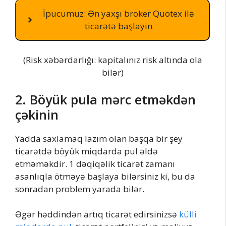
İpucumuz: Ən yaxşı broker Quotex ilə
ticarətə başlayın
(Risk xəbərdarlığı: kapitalınız risk altında ola
bilər)
2. Böyük pula mərc etməkdən
çəkinin
Yadda saxlamaq lazım olan başqa bir şey
ticarətdə böyük miqdarda pul əldə
etməməkdir. 1 dəqiqəlik ticarət zamanı
asanlıqla ötməyə başlaya bilərsiniz ki, bu da
sonradan problem yarada bilər.
Əgər həddindən artıq ticarət edirsinizsə
külli