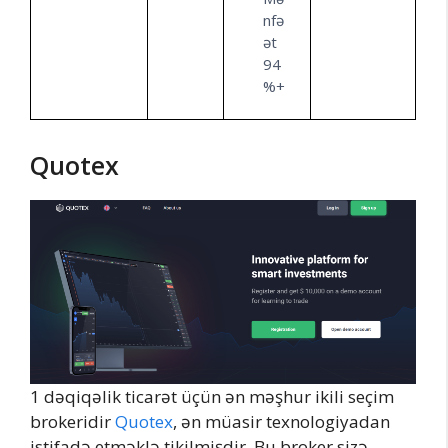
nfə
ət
94
%+
Quotex
1 dəqiqəlik ticarət üçün ən məşhur ikili seçim
brokeridir
Quotex
, ən müasir texnologiyadan
istifadə etməklə tikilmişdir. Bu broker sizə