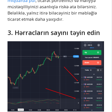
miqdarda pul
, ticarət portfelinizi və maliyyə
müstəqilliyinizi asanlıqla riskə ata bilərsiniz.
Beləliklə, yalnız itirə biləcəyiniz bir məbləğlə
ticarət etmək daha yaxşıdır.
3. Hərracların sayını təyin edin