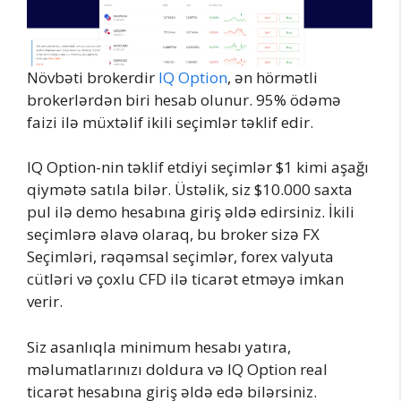
Növbəti brokerdir
IQ Option
, ən hörmətli
brokerlərdən biri hesab olunur. 95% ödəmə
faizi ilə müxtəlif ikili seçimlər təklif edir.
IQ Option-nin təklif etdiyi seçimlər $1 kimi aşağı
qiymətə satıla bilər. Üstəlik, siz $10.000 saxta
pul ilə demo hesabına giriş əldə edirsiniz. İkili
seçimlərə əlavə olaraq, bu broker sizə FX
Seçimləri, rəqəmsal seçimlər, forex valyuta
cütləri və çoxlu CFD ilə ticarət etməyə imkan
verir.
Siz asanlıqla minimum hesabı yatıra,
məlumatlarınızı doldura və IQ Option real
ticarət hesabına giriş əldə edə bilərsiniz.