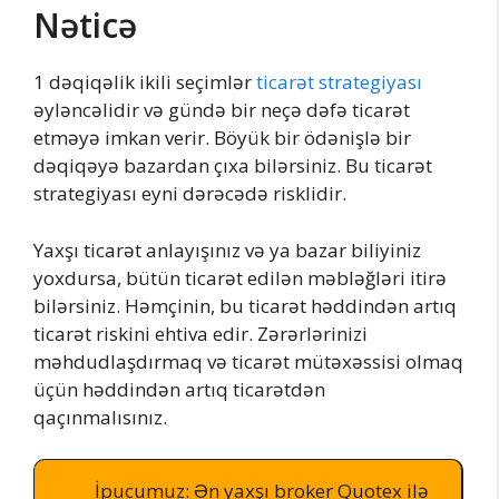
Nəticə
1 dəqiqəlik ikili seçimlər
ticarət strategiyası
əyləncəlidir və gündə bir neçə dəfə ticarət
etməyə imkan verir. Böyük bir ödənişlə bir
dəqiqəyə bazardan çıxa bilərsiniz. Bu ticarət
strategiyası eyni dərəcədə risklidir.
Yaxşı ticarət anlayışınız və ya bazar biliyiniz
yoxdursa, bütün ticarət edilən məbləğləri itirə
bilərsiniz. Həmçinin, bu ticarət həddindən artıq
ticarət riskini ehtiva edir. Zərərlərinizi
məhdudlaşdırmaq və ticarət mütəxəssisi olmaq
üçün həddindən artıq ticarətdən
qaçınmalısınız.
İpucumuz: Ən yaxşı broker Quotex ilə