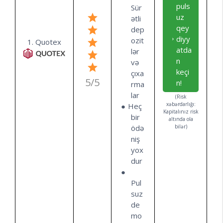
puls
Sür
uz
ətli
qey
dep
diyy
ozit
1. Quotex
atda
lər
n
və
keçi
çıxa
5/5
n!
rma
lar
(Risk
xəbərdarlığı:
Heç
Kapitalınız risk
bir
altında ola
ödə
bilər)
niş
yox
dur
Pul
suz
de
mo