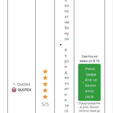
ез
пл
ат
ни
бо
ну
си
Б
ъ
Сметка на
рз
живо от $ 10
и
Регис
д
трира
еп
йте се
оз
1. Quotex
безпл
ит
атно
и
сега!
и
5/5
(Предупреждение
те
за риск: Вашият
гл
капитал може да