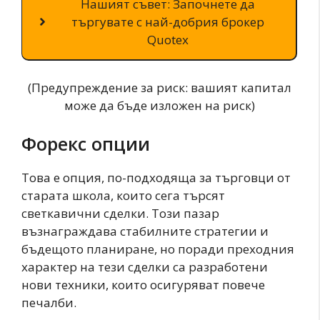
Нашият съвет: Започнете да
търгувате с най-добрия брокер
Quotex
(Предупреждение за риск: вашият капитал
може да бъде изложен на риск)
Форекс опции
Това е опция, по-подходяща за търговци от
старата школа, които сега търсят
светкавични сделки. Този пазар
възнаграждава стабилните стратегии и
бъдещото планиране, но поради преходния
характер на тези сделки са разработени
нови техники, които осигуряват повече
печалби.