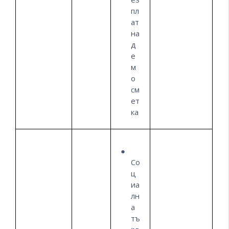
пл
ат
на
д
е
м
о
см
ет
ка
Со
ц
иа
лн
а
тъ