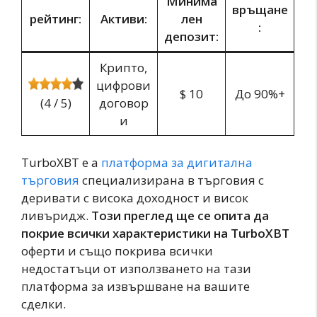
Минима
връщане
рейтинг:
Активи:
лен
:
депозит:
Крипто,
цифрови
$ 10
До 90%+
(4 / 5)
договор
и
TurboXBT е a
платформа за дигитална
търговия
специализирана в търговия с
деривати с висока доходност и висок
ливъридж.
Този преглед ще се опита да
покрие всички характеристики на TurboXBT
оферти и също покрива всички
недостатъци от използването на тази
платформа за извършване на вашите
сделки.