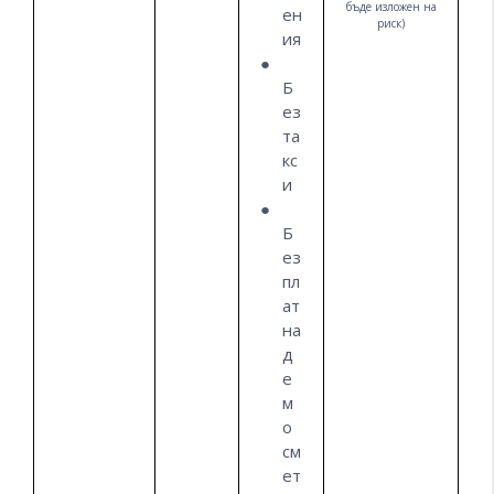
бъде изложен на
ен
риск)
ия
Б
ез
та
кс
и
Б
ез
пл
ат
на
д
е
м
о
см
ет