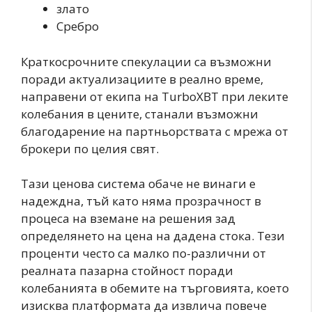
злато
Сребро
Краткосрочните спекулации са възможни
поради актуализациите в реално време,
направени от екипа на TurboXBT при леките
колебания в цените, станали възможни
благодарение на партньорствата с мрежа от
брокери по целия свят.
Тази ценова система обаче не винаги е
надеждна, тъй като няма прозрачност в
процеса на вземане на решения зад
определянето на цена на дадена стока. Тези
проценти често са малко по-различни от
реалната пазарна стойност поради
колебанията в обемите на търговията, което
изисква платформата да извлича повече