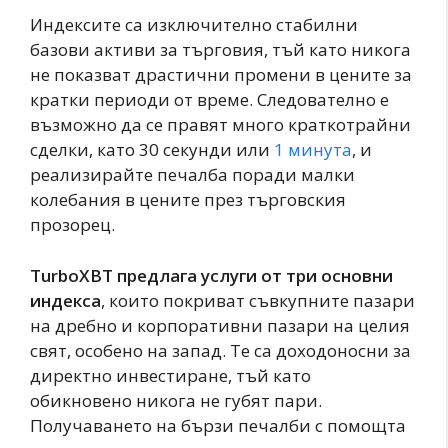
Индексите са изключително стабилни
базови активи за търговия, тъй като никога
не показват драстични промени в цените за
кратки периоди от време. Следователно е
възможно да се правят много краткотрайни
сделки, като 30 секунди или
1 минута
, и
реализирайте печалба поради малки
колебания в цените през търговския
прозорец.
TurboXBT предлага услуги от три основни
индекса
, които покриват съвкупните пазари
на дребно и корпоративни пазари на целия
свят, особено на запад. Те са доходоносни за
директно инвестиране, тъй като
обикновено никога не губят пари.
Получаването на бързи печалби с помощта