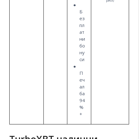
риск)
Б
ез
пл
ат
ни
бо
ну
си
П
еч
ал
ба
94
%
+