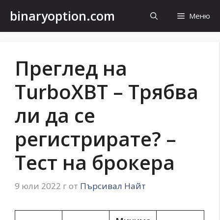
Към
binaryoption.com
Меню
съдържанието
Преглед на
TurboXBT – Трябва
ли да се
регистрирате? –
Тест на брокера
9 юли 2022 г
от
Пърсивал Найт