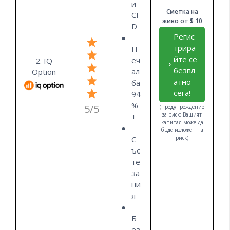
и
Сметка на
CF
живо от $ 10
D
Регис
трира
П
йте се
еч
2. IQ
безпл
ал
Option
атно
ба
сега!
94
%
5/5
(Предупреждение
за риск: Вашият
+
капитал може да
бъде изложен на
С
риск)
ъс
те
за
ни
я
Б
ез