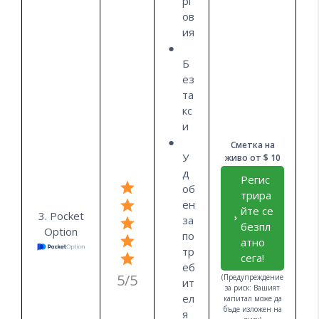
рг
ов
ия
Б
ез
та
кс
и
Сметка на
У
живо от $ 10
д
Регис
об
трира
ен
йте се
3. Pocket
за
безпл
Option
по
атно
тр
сега!
еб
5/5
(Предупреждение
ит
за риск: Вашият
ел
капитал може да
бъде изложен на
я