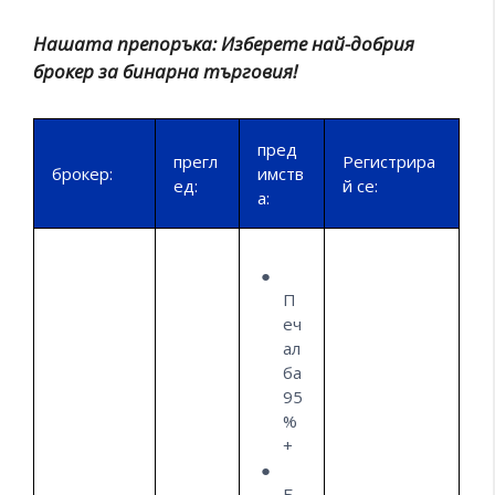
Нашата препоръка: Изберете най-добрия
брокер за бинарна търговия!
пред
прегл
Регистрира
брокер:
имств
ед:
й се:
а:
П
еч
ал
ба
95
%
+
Б