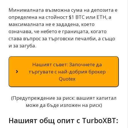
Минималната възможна сума на депозита е
определена на стойност $1 BTC или ETH, а
максималната не е зададена, което
означава, че небето е границата, когато
става въпрос за търговски печалби, а също
и за загуба.
Нашият съвет: Започнете да
търгувате с най-добрия брокер
Quotex
(Предупреждение за риск: вашият капитал
може да бъде изложен на риск)
Нашият общ опит с TurboXBT: