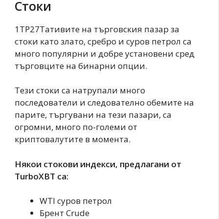
Стоки
1TP27Тативите на търговския пазар за
стоки като злато, сребро и суров петрол са
много популярни и добре установени сред
търговците на бинарни опции.
Тези стоки са натрупали много
последователи и следователно обемите на
парите, търгувани на тези пазари, са
огромни, много по-големи от
криптовалутите в момента.
Някои стокови индекси, предлагани от
TurboXBT са:
WTI суров петрол
Брент Crude