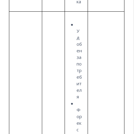
ка
У
д
об
ен
за
по
тр
еб
ит
ел
я
Ф
ор
ек
с