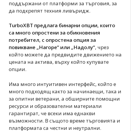
поддържани от платформи за търговия, за
да подкрепят техния ливъридж.
TurboXBT предлага бинарни опции, които
са много опростени за обикновения
потребител, с опростена опция за
повикване „Нагоре“ или „Надолу“
, чрез
който можете да предвидите движението на
цената на актива, върху който купувате
опции.
Има много интуитивен интерфейс, който е
много подходящ както за начинаещи, така и
за опитни ветерани, а обширните помощни
ресурси и образователни материали
гарантират, че всеки има еднакви
възможности. В същото време търговията и
платформата са честни и неутрални.