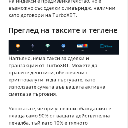
на индекси е предизвикателство, но е
възможно със сделки с ливъридж, налични
като договори на TurboXBT.
Преглед на таксите и теглене
Напълно, няма такси за сделки и
транзакции от TurboXBT. Можете да
правите депозити, обезпечени с
криптовалути, и да търгувате, като
използвате сумата във вашата активна
сметка за търговия.
Уловката е, че при успешни обаждания се
плаща само 90% от вашата действителна
печалба, тъй като 10% е тяхното