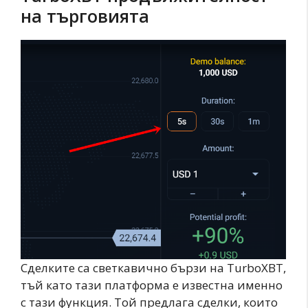
на търговията
Сделките са светкавично бързи на TurboXBT,
тъй като тази платформа е известна именно
с тази функция. Той предлага сделки, които