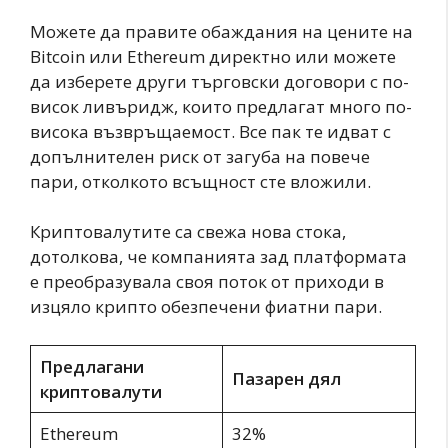
Можете да правите обаждания на цените на
Bitcoin или Ethereum директно или можете
да изберете други търговски договори с по-
висок ливъридж, които предлагат много по-
висока възвръщаемост. Все пак те идват с
допълнителен риск от загуба на повече
пари, отколкото всъщност сте вложили.
Криптовалутите са свежа нова стока,
дотолкова, че компанията зад платформата
е преобразувала своя поток от приходи в
изцяло крипто обезпечени фиатни пари.
Предлагани
Пазарен дял
криптовалути
Ethereum
32%