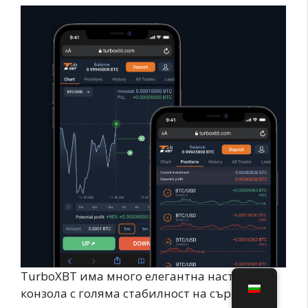
TurboXBT има много елегантна настолна
конзола с голяма стабилност на сървъра и