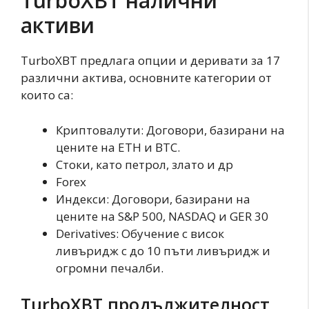
TurboXBT налични
активи
TurboXBT предлага опции и деривати за 17
различни актива, основните категории от
които са:
Криптовалути: Договори, базирани на
цените на ETH и BTC.
Стоки, като петрол, злато и др
Forex
Индекси: Договори, базирани на
цените на S&P 500, NASDAQ и GER 30
Derivatives: Обучение с висок
ливъридж с до 10 пъти ливъридж и
огромни печалби.
TurboXBT продължителност