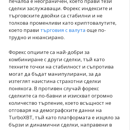
печалба е неограничен, което прави тези
сделки заслужаващи. Форекс индексите и
търговските двойки са стабилни и не
толкова променливи като криптовалутите,
което прави
търговия с валута
още по-
трудно и нюансирано.
Форекс опциите са най-добри за
комбиниране с други сделки, тъй като
техните точки на стабилност и съпротива
могат да бъдат манипулирани, за да
изтеглят наистина страхотни сделки
понякога. В противен случай форекс
сделките са по-бавни и изискват огромно
количество търпение, което всъщност не
отговаря на демографските данни на
TurboXBT, тъй като платформата е изцяло за
бързи и динамични сделки, направени в