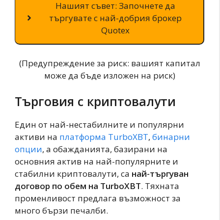
Нашият съвет: Започнете да
търгувате с най-добрия брокер
Quotex
(Предупреждение за риск: вашият капитал
може да бъде изложен на риск)
Търговия с криптовалути
Един от най-нестабилните и популярни
активи на
платформа TurboXBT
,
бинарни
опции
, а обажданията, базирани на
основния актив на най-популярните и
стабилни криптовалути, са
най-търгуван
договор по обем на TurboXBT
. Тяхната
променливост предлага възможност за
много бързи печалби.