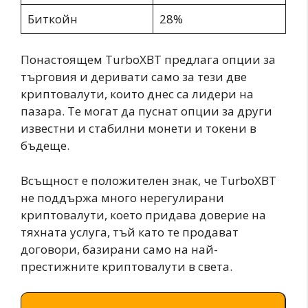
Биткойн
28%
Понастоящем TurboXBT предлага опции за
търговия и деривати само за тези две
криптовалути, които днес са лидери на
пазара. Те могат да пуснат опции за други
известни и стабилни монети и токени в
бъдеще.
Всъщност е положителен знак, че TurboXBT
не поддържа много нерегулирани
криптовалути, което придава доверие на
тяхната услуга, тъй като те продават
договори, базирани само на най-
престижните криптовалути в света.