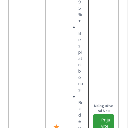
9
5
%
+
B
e
s
pl
at
ni
b
o
nu
si
Br
Nalog uživo
zi
od $ 10
d
Prija
e
vite
p