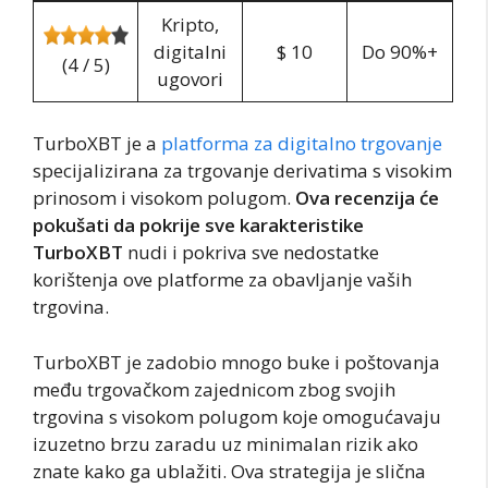
Kripto,
digitalni
$ 10
Do 90%+
(4 / 5)
ugovori
TurboXBT je a
platforma za digitalno trgovanje
specijalizirana za trgovanje derivatima s visokim
prinosom i visokom polugom.
Ova recenzija će
pokušati da pokrije sve karakteristike
TurboXBT
nudi i pokriva sve nedostatke
korištenja ove platforme za obavljanje vaših
trgovina.
TurboXBT je zadobio mnogo buke i poštovanja
među trgovačkom zajednicom zbog svojih
trgovina s visokom polugom koje omogućavaju
izuzetno brzu zaradu uz minimalan rizik ako
znate kako ga ublažiti. Ova strategija je slična