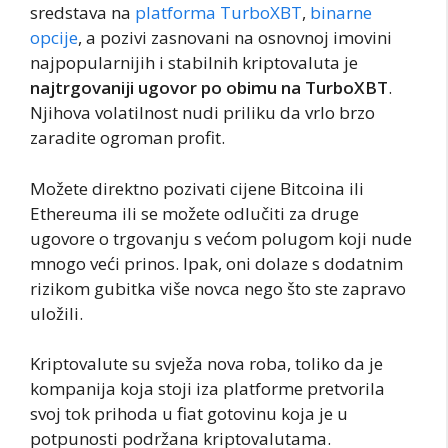
sredstava na
platforma TurboXBT
,
binarne
opcije
, a pozivi zasnovani na osnovnoj imovini
najpopularnijih i stabilnih kriptovaluta je
najtrgovaniji ugovor po obimu na TurboXBT
.
Njihova volatilnost nudi priliku da vrlo brzo
zaradite ogroman profit.
Možete direktno pozivati cijene Bitcoina ili
Ethereuma ili se možete odlučiti za druge
ugovore o trgovanju s većom polugom koji nude
mnogo veći prinos. Ipak, oni dolaze s dodatnim
rizikom gubitka više novca nego što ste zapravo
uložili.
Kriptovalute su svježa nova roba, toliko da je
kompanija koja stoji iza platforme pretvorila
svoj tok prihoda u fiat gotovinu koja je u
potpunosti podržana kriptovalutama.