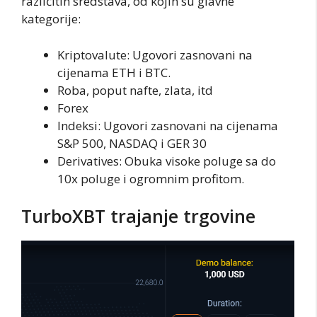
različitih sredstava, od kojih su glavne
kategorije:
Kriptovalute: Ugovori zasnovani na
cijenama ETH i BTC.
Roba, poput nafte, zlata, itd
Forex
Indeksi: Ugovori zasnovani na cijenama
S&P 500, NASDAQ i GER 30
Derivatives: Obuka visoke poluge sa do
10x poluge i ogromnim profitom.
TurboXBT trajanje trgovine