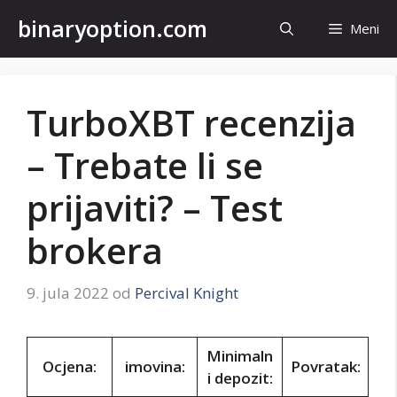
Preskoči
binaryoption.com
Meni
na
sadržaj
TurboXBT recenzija
– Trebate li se
prijaviti? – Test
brokera
9. jula 2022
od
Percival Knight
Minimaln
Ocjena:
imovina:
Povratak:
i depozit: