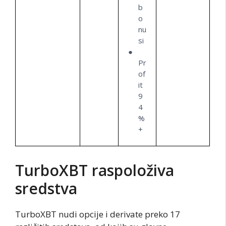
b
o
nu
si
Pr
of
it
9
4
%
+
TurboXBT raspoloživa
sredstva
TurboXBT nudi opcije i derivate preko 17