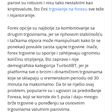
parovi su robusni i nisu tako nestabilni kao
kriptovalute, što čini
trgovanje na forexu
sve teže
i nijansiranije.
Forex opcije su najbolje za kombinovanje sa
drugim trgovinama, jer se njihovom stabilnošću
i tačkama otpora može manipulisati kako bi se
ponekad povukle zaista sjajne trgovine. Inače,
forex trgovine su sporije i zahtijevaju ogromnu
količinu strpljenja, što zapravo i nije
demografska kategorija TurboXBT, jer je
platforma sve o brzim i dinamičnim trgovinama
koje se sklapaju u vremenskom periodu od 30
minuta na maksimalno. Da bi se riješio ovaj
problem, popularni su i ugovori za predviđanje
Forexa, koji se koriste do 5 puta i daju mnogo
brže trgovine u poređenju sa osnovnim
trgovinama valutnim parovima.