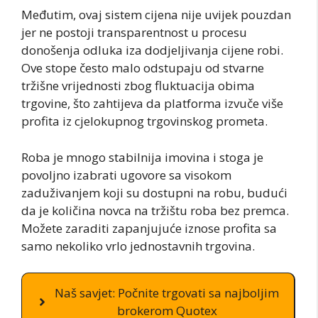
Međutim, ovaj sistem cijena nije uvijek pouzdan
jer ne postoji transparentnost u procesu
donošenja odluka iza dodjeljivanja cijene robi.
Ove stope često malo odstupaju od stvarne
tržišne vrijednosti zbog fluktuacija obima
trgovine, što zahtijeva da platforma izvuče više
profita iz cjelokupnog trgovinskog prometa.
Roba je mnogo stabilnija imovina i stoga je
povoljno izabrati ugovore sa visokom
zaduživanjem koji su dostupni na robu, budući
da je količina novca na tržištu roba bez premca.
Možete zaraditi zapanjujuće iznose profita sa
samo nekoliko vrlo jednostavnih trgovina.
Naš savjet: Počnite trgovati sa najboljim
brokerom Quotex