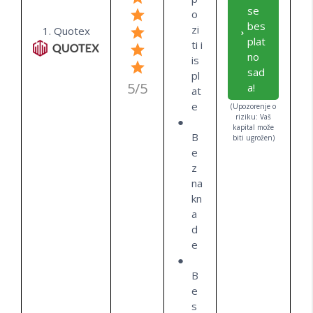
se
o
bes
zi
1. Quotex
plat
ti i
no
is
sad
pl
5/5
a!
at
e
(Upozorenje o
riziku: Vaš
kapital može
B
biti ugrožen)
e
z
na
kn
a
d
e
B
e
s