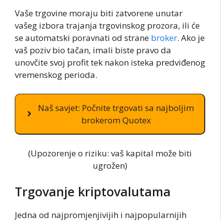
Vaše trgovine moraju biti zatvorene unutar
vašeg izbora trajanja trgovinskog prozora, ili će
se automatski poravnati od strane
broker
. Ako je
vaš poziv bio tačan, imali biste pravo da
unovčite svoj profit tek nakon isteka predviđenog
vremenskog perioda.
Naš savjet: Počnite trgovati sa najboljim
brokerom Quotex
(Upozorenje o riziku: vaš kapital može biti
ugrožen)
Trgovanje kriptovalutama
Jedna od najpromjenjivijih i najpopularnijih