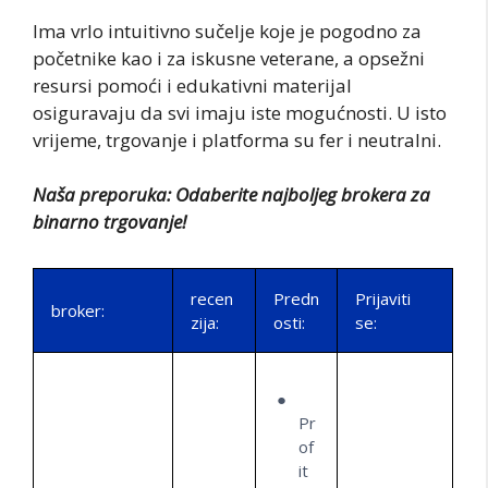
Ima vrlo intuitivno sučelje koje je pogodno za
početnike kao i za iskusne veterane, a opsežni
resursi pomoći i edukativni materijal
osiguravaju da svi imaju iste mogućnosti. U isto
vrijeme, trgovanje i platforma su fer i neutralni.
Naša preporuka: Odaberite najboljeg brokera za
binarno trgovanje!
recen
Predn
Prijaviti
broker:
zija:
osti:
se:
Pr
of
it