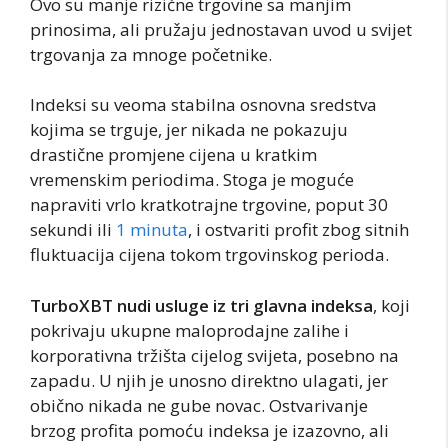
Ovo su manje rizične trgovine sa manjim
prinosima, ali pružaju jednostavan uvod u svijet
trgovanja za mnoge početnike.
Indeksi su veoma stabilna osnovna sredstva
kojima se trguje, jer nikada ne pokazuju
drastične promjene cijena u kratkim
vremenskim periodima. Stoga je moguće
napraviti vrlo kratkotrajne trgovine, poput 30
sekundi ili
1 minuta
, i ostvariti profit zbog sitnih
fluktuacija cijena tokom trgovinskog perioda.
TurboXBT nudi usluge iz tri glavna indeksa
, koji
pokrivaju ukupne maloprodajne zalihe i
korporativna tržišta cijelog svijeta, posebno na
zapadu. U njih je unosno direktno ulagati, jer
obično nikada ne gube novac. Ostvarivanje
brzog profita pomoću indeksa je izazovno, ali