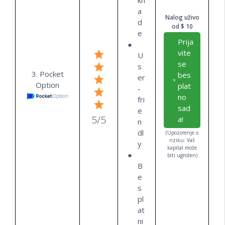
kn
a
Nalog uživo
d
od $ 10
e
Prija
vite
U
se
s
3. Pocket
bes
er
Option
plat
-
no
fri
sad
e
5/5
a!
n
dl
(Upozorenje o
riziku: Vaš
y
kapital može
biti ugrožen)
B
e
s
pl
at
ni