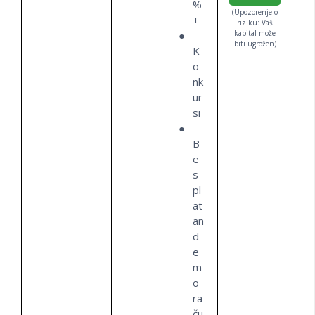
%
(Upozorenje o
+
riziku: Vaš
kapital može
biti ugrožen)
K
o
nk
ur
si
B
e
s
pl
at
an
d
e
m
o
ra
ču