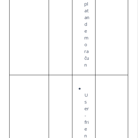
pl
at
an
d
e
m
o
ra
ču
n
U
s
er
-
fri
e
n