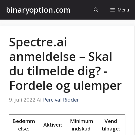
Hop
binaryoption.com
Menu
til
indhold
Spectre.ai
anmeldelse – Skal
du tilmelde dig? -
Fordele og ulemper
9. juli 2022
Af
Percival Ridder
Bedømm
Minimum
Vend
Aktiver:
else:
indskud:
tilbage: