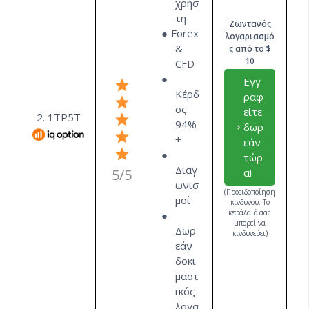
χρήσ
τη
Ζωντανός
Forex
λογαριασμό
&
ς από το $
10
CFD
Εγγ
Κέρδ
ραφ
ος
είτε
2. 1ΤΡ5Τ
94%
δωρ
+
εάν
τώρ
Διαγ
5/5
α!
ωνισ
(Προειδοποίηση
μοί
κινδύνου: Το
κεφάλαιό σας
μπορεί να
Δωρ
κινδυνεύει)
εάν
δοκι
μαστ
ικός
λογα