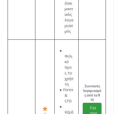
δοκι
μαστ
ικός
λογα
ριασ
μός
Φιλι
κό
προ
ς το
χρήσ
τη
Ζωντανός
Forex
λογαριασμό
&
ς από το $
10
CFD
Εγγ
Κέρδ
ραφ