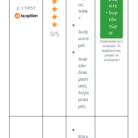
ος
είτε
2. 1ΤΡ5Τ
94%
δωρ
+
εάν
τώρ
Διαγ
5/5
α!
ωνισ
(Προειδοποίηση
μοί
κινδύνου: Το
κεφάλαιό σας
μπορεί να
Δωρ
κινδυνεύει)
εάν
δοκι
μαστ
ικός
λογα
ριασ
μός
Κοιν