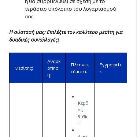
ή θα συρρικνωθεί σε σχέση με το
τεράστιο υπόλοιπο του λογαριασμού
σας.
Η σύστασή μας: Επιλέξτε τον καλύτερο μεσίτη για
δυαδικές συναλλαγές!
Ανασκ
Πλεονεκ
Εγγραφείτ
Μεσίτης:
όπησ
τήματα:
ε:
η:
Κέρδ
ος
95%
+
Δωρ