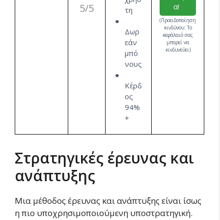
5/5
α!
τη
(Προειδοποίηση
κινδύνου: Το
Δωρ
κεφάλαιό σας
εάν
μπορεί να
κινδυνεύει)
μπό
νους
Κέρδ
ος
94%
+
Στρατηγικές έρευνας και
ανάπτυξης
Μια μέθοδος έρευνας και ανάπτυξης είναι ίσως
η πιο υποχρησιμοποιούμενη υποστρατηγική.