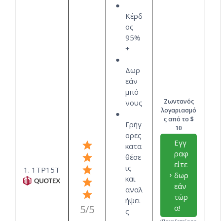
Κέρδ
ος
95%
+
Δωρ
εάν
μπό
Ζωντανός
νους
λογαριασμό
ς από το $
Γρήγ
10
ορες
Εγγ
κατα
ραφ
θέσε
είτε
ις
1. 1ΤΡ15Τ
δωρ
και
εάν
αναλ
τώρ
ήψει
5/5
α!
ς