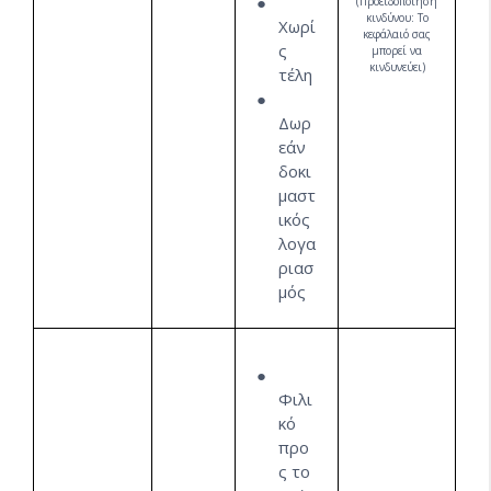
(Προειδοποίηση
κινδύνου: Το
Χωρί
κεφάλαιό σας
ς
μπορεί να
κινδυνεύει)
τέλη
Δωρ
εάν
δοκι
μαστ
ικός
λογα
ριασ
μός
Φιλι
κό
προ
ς το