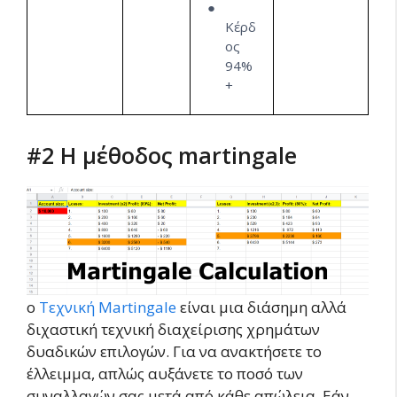
Κέρδ
ος
94%
+
#2 Η μέθοδος martingale
ο
Τεχνική Martingale
είναι μια διάσημη αλλά
διχαστική τεχνική διαχείρισης χρημάτων
δυαδικών επιλογών. Για να ανακτήσετε το
έλλειμμα, απλώς αυξάνετε το ποσό των
συναλλαγών σας μετά από κάθε απώλεια. Εάν