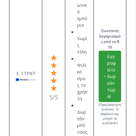
ωνικ
ό
εμπό
ριο
Ζωντανός
λογαριασμό
Χωρί
ς από το $
ς
10
τέλη
Εγγ
ραφ
Φιλι
είτε
κό
3. 1ΤΡ6Τ
δωρ
προ
εάν
ς το
τώρ
χρήσ
5/5
α!
τη
(Προειδοποίηση
κινδύνου: Το
Δωρ
κεφάλαιό σας
εάν
μπορεί να
κινδυνεύει)
μπό
νους