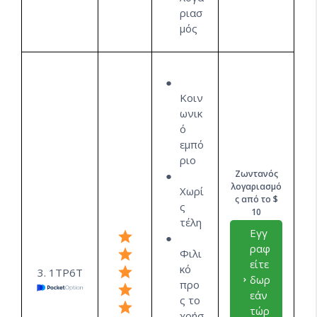
ριασ
μός
Κοιν
ωνικ
ό
εμπό
ριο
Ζωντανός
λογαριασμό
Χωρί
ς από το $
ς
10
τέλη
Εγγ
ραφ
Φιλι
είτε
κό
3. 1ΤΡ6Τ
δωρ
προ
εάν
ς το
τώρ
χρήσ