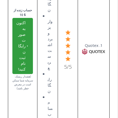
گا
ن
حساب زنده از
$ 10
وار
اکنون
یز
به
و
صور
برد
ت
اش
1. Quotex
رایگا
ت
ن
س
ثبت
ری
نام
5/5
ع
کنید!
(هشدار ریسک:
رای
سرمایه شما ممکن
گا
است در معرض
خطر باشد)
ن
ح
سا
ب