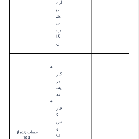
آزم
ای
ش
ی
رای
گا
ن
کار
بر
پس
ند
فار
ک
س
و
حساب زنده از
CF
$ 10