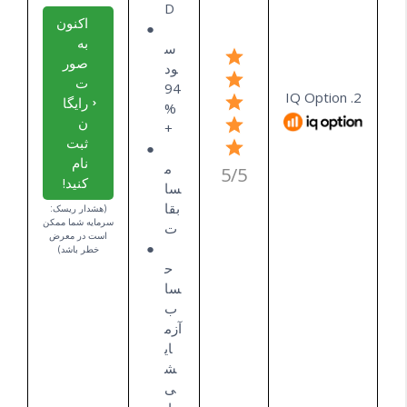
D
اکنون
به
س
صور
ود
ت
94
2. IQ Option
رایگا
%
ن
+
ثبت
نام
م
5/5
کنید!
سا
بقا
(هشدار ریسک:
سرمایه شما ممکن
ت
است در معرض
خطر باشد)
ح
سا
ب
آزم
ای
ش
ی