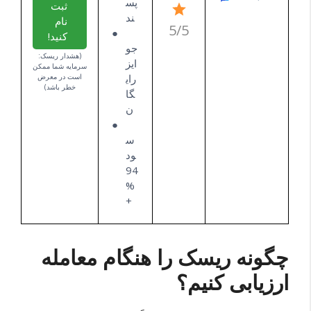
پس
ثبت
ند
نام
5/5
کنید!
جو
(هشدار ریسک:
ایز
سرمایه شما ممکن
رای
است در معرض
خطر باشد)
گا
ن
س
ود
94
%
+
چگونه ریسک را هنگام معامله
ارزیابی کنیم؟