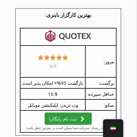
بهترین کارگزار باینری:
مرور:
5/5
برگشت:
بازگشت 95%+ امکان پذیر است
حداقل سپرده:
$ 10
سکو:
وب تریدر، اپلیکیشن موبایل
ثبت نام رایگان!
(هشدار ریسک: سرمایه شما ممکن است در معرض خطر باشد)