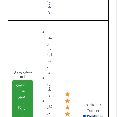
رای
گا
ن
تجا
ر
ت
اجت
ما
ع
ی
حساب زنده از
$ 10
رای
اکنون
گا
به
ن
صور
ت
3. Pocket
کار
رایگا
Option
بر
ن