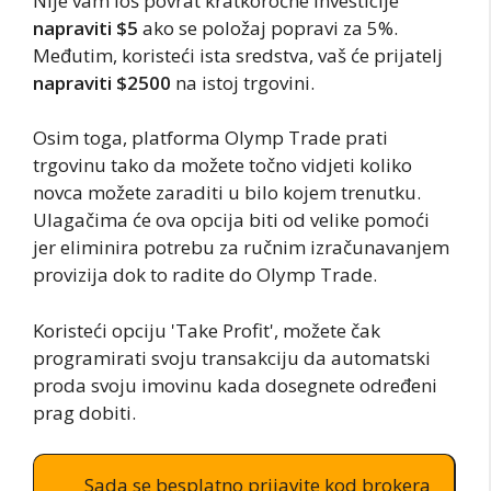
Nije vam loš povrat kratkoročne investicije
napraviti $5
ako se položaj popravi za 5%.
Međutim, koristeći ista sredstva, vaš će prijatelj
napraviti $2500
na istoj trgovini.
Osim toga, platforma Olymp Trade prati
trgovinu tako da možete točno vidjeti koliko
novca možete zaraditi u bilo kojem trenutku.
Ulagačima će ova opcija biti od velike pomoći
jer eliminira potrebu za ručnim izračunavanjem
provizija dok to radite do Olymp Trade.
Koristeći opciju 'Take Profit', možete čak
programirati svoju transakciju da automatski
proda svoju imovinu kada dosegnete određeni
prag dobiti.
Sada se besplatno prijavite kod brokera