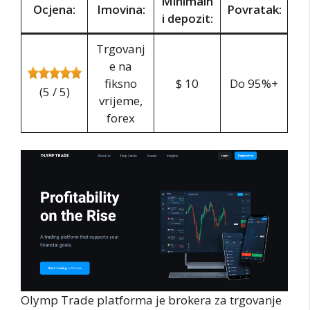
Minimaln
Ocjena:
Imovina:
Povratak:
i depozit:
Trgovanj
e na
fiksno
$ 10
Do 95%+
(5 / 5)
vrijeme,
forex
Olymp Trade platforma je brokera za trgovanje