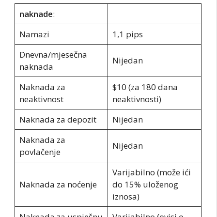
naknade
:
Namazi
1,1 pips
Dnevna/mjesečna
Nijedan
naknada
Naknada za
$10 (za 180 dana
neaktivnost
neaktivnosti)
Naknada za depozit
Nijedan
Naknada za
Nijedan
povlačenje
Varijabilno (može ići
Naknada za noćenje
do 15% uloženog
iznosa)
Naknada za uspješnu
Varijabilno (ovisi o