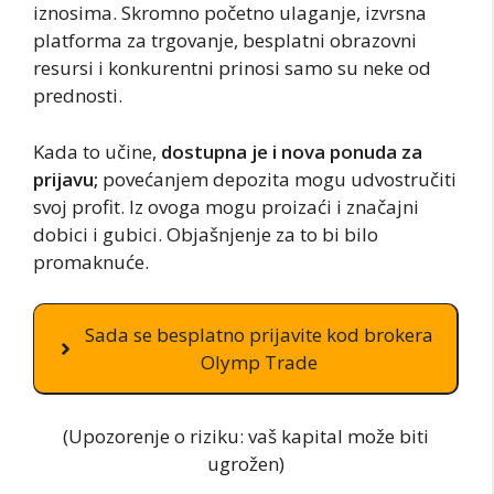
iznosima. Skromno početno ulaganje, izvrsna
platforma za trgovanje, besplatni obrazovni
resursi i konkurentni prinosi samo su neke od
prednosti.
Kada to učine,
dostupna je i nova ponuda za
prijavu;
povećanjem depozita mogu udvostručiti
svoj profit. Iz ovoga mogu proizaći i značajni
dobici i gubici. Objašnjenje za to bi bilo
promaknuće.
Sada se besplatno prijavite kod brokera
Olymp Trade
(Upozorenje o riziku: vaš kapital može biti
ugrožen)