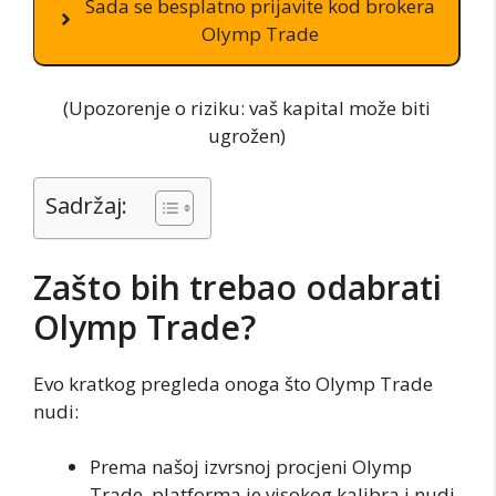
Sada se besplatno prijavite kod brokera
Olymp Trade
(Upozorenje o riziku: vaš kapital može biti
ugrožen)
Sadržaj:
Zašto bih trebao odabrati
Olymp Trade?
Evo kratkog pregleda onoga što Olymp Trade
nudi:
Prema našoj izvrsnoj procjeni Olymp
Trade, platforma je visokog kalibra i nudi