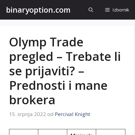
Preskoči
binaryoption.com
Izbornik
na
sadržaj
Olymp Trade
pregled – Trebate li
se prijaviti? –
Prednosti i mane
brokera
15. srpnja 2022
od
Percival Knight