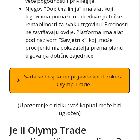
veće pogodnosti i privilegije.
Njegov "
Dobitna linija
” ima alat koji
trgovcima pomaže u određivanju točke
rentabilnosti za svaku trgovinu. Prednosti
ne završavaju ovdje. Platforma ima alat
pod nazivom "
Savjetnik
”, koji može
procijeniti niz pokazatelja prema planu
trgovanja dotične zajednice.
Sada se besplatno prijavite kod brokera
Olymp Trade
(Upozorenje o riziku: vaš kapital može biti
ugrožen)
Je li Olymp Trade