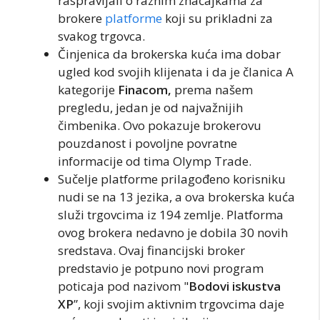
raspravljali o raznim značajkama za
brokere
platforme
koji su prikladni za
svakog trgovca.
Činjenica da brokerska kuća ima dobar
ugled kod svojih klijenata i da je članica A
kategorije
Finacom,
prema našem
pregledu, jedan je od najvažnijih
čimbenika. Ovo pokazuje brokerovu
pouzdanost i povoljne povratne
informacije od tima Olymp Trade.
Sučelje platforme prilagođeno korisniku
nudi se na 13 jezika, a ova brokerska kuća
služi trgovcima iz 194 zemlje. Platforma
ovog brokera nedavno je dobila 30 novih
sredstava. Ovaj financijski broker
predstavio je potpuno novi program
poticaja pod nazivom "
Bodovi iskustva
XP
”, koji svojim aktivnim trgovcima daje