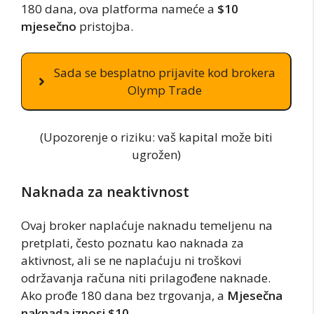
180 dana, ova platforma nameće a
$10
mjesečno
pristojba.
Sada se besplatno prijavite kod brokera
Olymp Trade
(Upozorenje o riziku: vaš kapital može biti
ugrožen)
Naknada za neaktivnost
Ovaj broker naplaćuje naknadu temeljenu na
pretplati, često poznatu kao naknada za
aktivnost, ali se ne naplaćuju ni troškovi
održavanja računa niti prilagođene naknade.
Ako prođe 180 dana bez trgovanja, a
Mjesečna
naknada iznosi $10
.