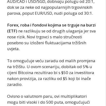
AUD/CAD i USD/SGD, dobivaju polugu od 20:1,
dok se za neke od najpopularnijih trgovinskih
parova, poput EUR/USD, nudi poluga od 30:1.
Forex, roba i fondovi kojima se trguje na burzi
(ETF)
ne razlikuju se od drugih ulaganja jer sva
nose rizik. Novi trgovci s malo stručnosti
posebno su izloženi fluktuacijama tržišnih
uvjeta.
To omogućuje veću zaradu od malih promjena
na tržištu. U ovom scenariju, dobitak od 5% u
cijeni Bitcoina rezultirao bi s $50 za investitora
nakon provizija, za razliku od $5 koji bi inače
zaradio.
Ovisno o valutnom paru, ovi multiplikatori
mogu biti visoki i do 500 puta, omogućujući