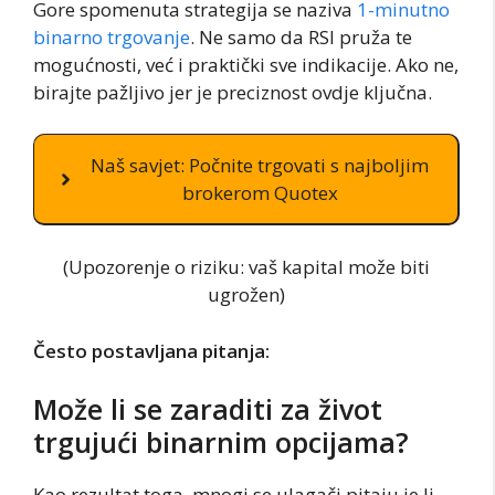
Gore spomenuta strategija se naziva
1-minutno
binarno trgovanje
. Ne samo da RSI pruža te
mogućnosti, već i praktički sve indikacije. Ako ne,
birajte pažljivo jer je preciznost ovdje ključna.
Naš savjet: Počnite trgovati s najboljim
brokerom Quotex
(Upozorenje o riziku: vaš kapital može biti
ugrožen)
Često postavljana pitanja:
Može li se zaraditi za život
trgujući binarnim opcijama?
Kao rezultat toga, mnogi se ulagači pitaju je li