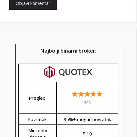
Najbolji binarni broker:
Pregled:
5/5
Povratak:
95%+ moguć povratak
Minimalni
$ 10
depozit: