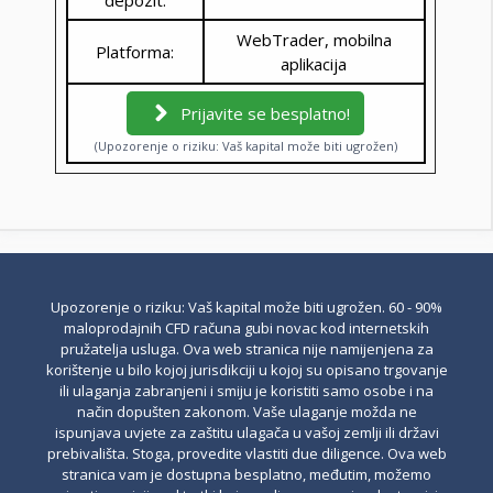
WebTrader, mobilna
Platforma:
aplikacija
Prijavite se besplatno!
(Upozorenje o riziku: Vaš kapital može biti ugrožen)
Upozorenje o riziku: Vaš kapital može biti ugrožen. 60 - 90%
maloprodajnih CFD računa gubi novac kod internetskih
pružatelja usluga. Ova web stranica nije namijenjena za
korištenje u bilo kojoj jurisdikciji u kojoj su opisano trgovanje
ili ulaganja zabranjeni i smiju je koristiti samo osobe i na
način dopušten zakonom. Vaše ulaganje možda ne
ispunjava uvjete za zaštitu ulagača u vašoj zemlji ili državi
prebivališta. Stoga, provedite vlastiti due diligence. Ova web
stranica vam je dostupna besplatno, međutim, možemo