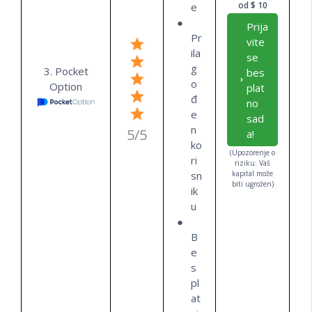
od $ 10
e
Prija
Pr
vite
ila
se
g
3. Pocket
bes
o
Option
plat
đ
no
e
sad
n
5/5
a!
ko
(Upozorenje o
ri
riziku: Vaš
sn
kapital može
biti ugrožen)
ik
u
B
e
s
pl
at