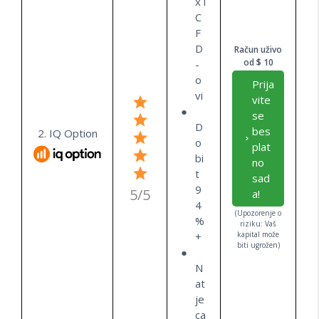
x i
C
F
D
Račun uživo
od $ 10
-
o
Prija
vi
vite
se
D
bes
2. IQ Option
o
plat
bi
no
t
sad
9
5/5
a!
4
(Upozorenje o
%
riziku: Vaš
+
kapital može
biti ugrožen)
N
at
je
ca