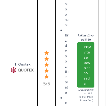
ni
b
o
nu
si
Br
Račun uživo
od $ 10
zi
d
Prija
e
vite
p
se
o
bes
1. Quotex
zi
plat
ti i
no
is
sad
pl
5/5
a!
at
(Upozorenje o
e
riziku: Vaš
kapital može
biti ugrožen)
B