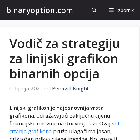
Preskoči
binaryoption.com
Izbornik
na
sadržaj
Vodič za strategiju
za linijski grafikon
binarnih opcija
6. lipnja 2022
od
Percival Knight
Linijski grafikon je najosnovnija vrsta
grafikona
, odražavajući zaključnu cijenu
financijske imovine na dnevnoj bazi. Ovaj
stil
crtanja grafikona
pruža ulagačima jasan,
prikladan prikaz cijene imovine. No, znate li