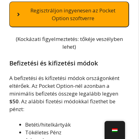
Regisztráljon ingyenesen az Pocket
Option szoftverre
(Kockázati figyelmeztetés: tőkéje veszélyben
lehet)
Befizetési és kifizetési módok
A befizetési és kifizetési módok országonként
eltérőek. Az Pocket Option-nél azonban a
minimális befizetés összege legalább legyen
$50
. Az alábbi fizetési módokkal fizethet be
pénzt:
Betéti/hitelkártyák
Tökéletes Pénz