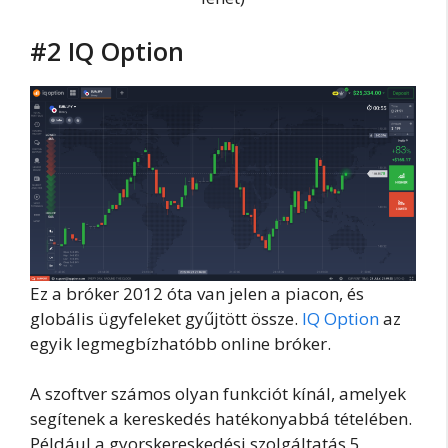
#2 IQ Option
Ez a bróker 2012 óta van jelen a piacon, és
globális ügyfeleket gyűjtött össze.
IQ Option
az
egyik legmegbízhatóbb online bróker.
A szoftver számos olyan funkciót kínál, amelyek
segítenek a kereskedés hatékonyabbá tételében.
Például a gyorskereskedési szolgáltatás 5