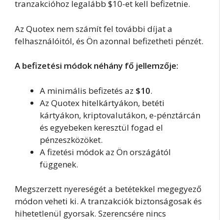
tranzakcióhoz legalább $10-et kell befizetnie.
Az Quotex nem számít fel további díjat a
felhasználóitól, és Ön azonnal befizetheti pénzét.
A befizetési módok néhány fő jellemzője:
A minimális befizetés az
$10
.
Az Quotex hitelkártyákon, betéti
kártyákon, kriptovalutákon, e-pénztárcán
és egyebeken keresztül fogad el
pénzeszközöket.
A fizetési módok az Ön országától
függenek.
Megszerzett nyereségét a betétekkel megegyező
módon veheti ki. A tranzakciók biztonságosak és
hihetetlenül gyorsak. Szerencsére nincs