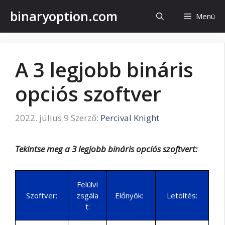
Kilépés
binaryoption.com
Menü
a
tartalomba
A 3 legjobb bináris
opciós szoftver
2022. július 9
Szerző:
Percival Knight
Tekintse meg a 3 legjobb bináris opciós szoftvert:
Felülvi
Szoftver:
zsgála
Előnyök:
Letöltés:
t: