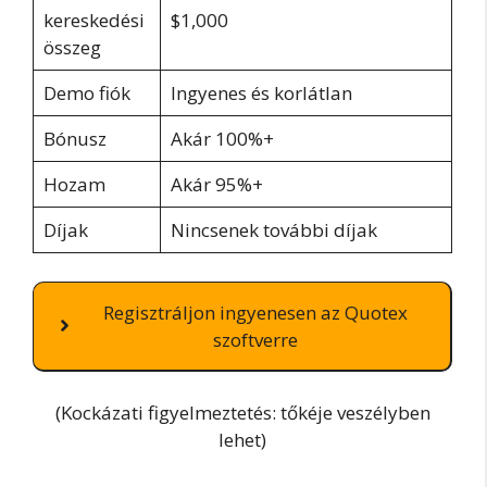
kereskedési
$1,000
összeg
Demo fiók
Ingyenes és korlátlan
Bónusz
Akár 100%+
Hozam
Akár 95%+
Díjak
Nincsenek további díjak
Regisztráljon ingyenesen az Quotex
szoftverre
(Kockázati figyelmeztetés: tőkéje veszélyben
lehet)