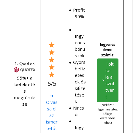
Profit
95%
+
Ingy
enes
Ingyenes
bónu
demo
szok
számla:
Gyors
1. Quotex
Tölt
befiz
se
etés
le a
95%+ a
ek és
5/5
szof
befekteté
kifize
tver
s
tése
➔
t
megtérülé
k
Olvas
se
(Kockázati
Nincs
sa el
figyelmeztetés:
díj
tőkéje
az
veszélyben
ismer
lehet)
Ingy
tetőt