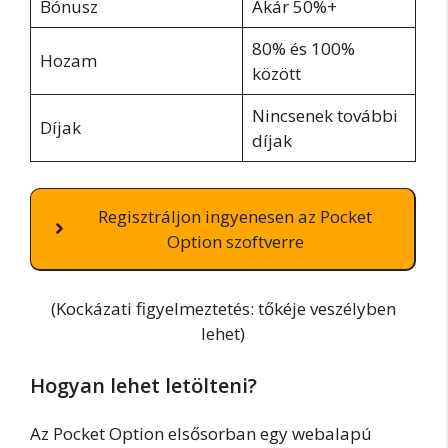
Bónusz
Akár 50%+
80% és 100%
Hozam
között
Nincsenek további
Díjak
díjak
Regisztráljon ingyenesen az Pocket
Option szoftverre
(Kockázati figyelmeztetés: tőkéje veszélyben
lehet)
Hogyan lehet letölteni?
Az Pocket Option elsősorban egy webalapú