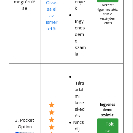
enye
megtérülé
Olvas
(Kockázati
k
se
sa el
figyelmeztetés:
tőkéje
az
veszélyben
Ingy
ismer
lehet)
enes
tetőt
dem
o
szám
la
Társ
adal
mi
kere
Ingyenes
sked
demo
és
számla:
3. Pocket
Nincs
Tölt
Option
díj
se