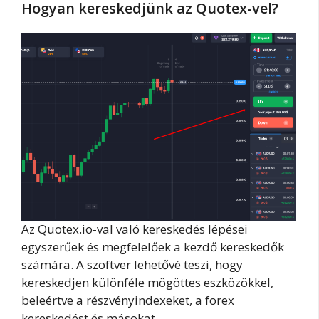
Hogyan kereskedjünk az Quotex-vel?
Az Quotex.io-val való kereskedés lépései
egyszerűek és megfelelőek a kezdő kereskedők
számára. A szoftver lehetővé teszi, hogy
kereskedjen különféle mögöttes eszközökkel,
beleértve a részvényindexeket, a forex
kereskedést és másokat.