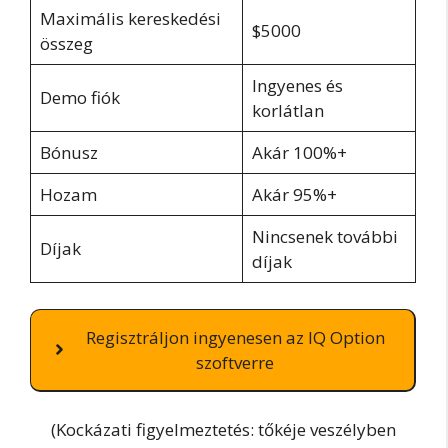
Maximális kereskedési
$5000
összeg
Ingyenes és
Demo fiók
korlátlan
Bónusz
Akár 100%+
Hozam
Akár 95%+
Nincsenek további
Díjak
díjak
Regisztráljon ingyenesen az IQ Option
szoftverre
(Kockázati figyelmeztetés: tőkéje veszélyben