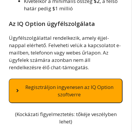
Kivételkor a minimális összeg
$2,
a felső
határ pedig $1 millió
Az IQ Option ügyfélszolgálata
Ügyfélszolgálattal rendelkezik, amely éjjel-
nappal elérhető. Felveheti velük a kapcsolatot e-
mailben, telefonon vagy webes űrlapon. Az
ügyfelek számára azonban nem áll
rendelkezésre élő chat-támogatás.
Regisztráljon ingyenesen az IQ Option
szoftverre
(Kockázati figyelmeztetés: tőkéje veszélyben
lehet)