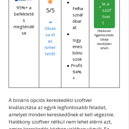
le a
95%+ a
Felha
5/5
szof
befekteté
sznál
tver
s
óbar
➔
t
megtérülé
át
Olvas
(Kockázati
se
sa el
figyelmeztetés:
Ingy
tőkéje
az
veszélyben
enes
ismer
lehet)
bónu
tetőt
szok
Profit
94%
+
A bináris opciós kereskedési szoftver
kiválasztása az egyik legfontosabb feladat,
amelyet minden kereskedőnek el kell végeznie.
Hatékony szoftver nélkül nem lehet elérni azt,
amire kereskedés közben valóban vágyik. Ez