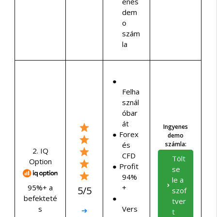
enes
dem
o
szám
la
Felha
sznál
óbar
át
Ingyenes
Forex
demo
és
számla:
2. IQ
CFD
Tölt
Option
Profit
se
94%
le a
+
95%+ a
5/5
szof
befekteté
tver
Vers
s
➔
t