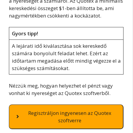
a nyereségét a számláról. Az Quotex a minimális
kereskedési összeget $1-ben állította be, ami
nagymértékben csökkenti a kockázatot.
Gyors tipp!
A lejárati idő kiválasztása sok kereskedő
számára bonyolult feladat lehet. Ezért az
időtartam megadása előtt mindig végezze el a
szükséges számításokat.
Nézzük meg, hogyan helyezhet el pénzt vagy
vonhat ki nyereséget az Quotex szoftverből.
Regisztráljon ingyenesen az Quotex
szoftverre