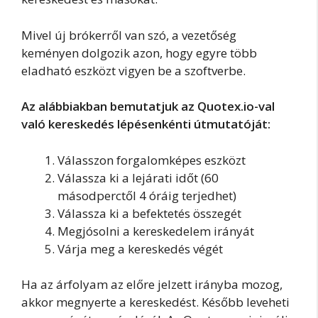
Mivel új brókerről van szó, a vezetőség
keményen dolgozik azon, hogy egyre több
eladható eszközt vigyen be a szoftverbe.
Az alábbiakban bemutatjuk az Quotex.io-val
való kereskedés lépésenkénti útmutatóját:
Válasszon forgalomképes eszközt
Válassza ki a lejárati időt (60
másodperctől 4 óráig terjedhet)
Válassza ki a befektetés összegét
Megjósolni a kereskedelem irányát
Várja meg a kereskedés végét
Ha az árfolyam az előre jelzett irányba mozog,
akkor megnyerte a kereskedést. Később leveheti