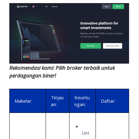
Rekomendasi kami: Pilih broker terbaik untuk
perdagangan biner!
Tinjau
Keuntu
Makelar:
Daftar:
an:
ngan:
Unt