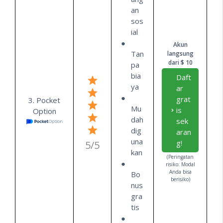
an
sos
ial
Akun
Tan
langsung
dari $ 10
pa
bia
Daft
ya
ar
grat
3. Pocket
Mu
is
Option
dah
sek
dig
aran
una
g!
5/5
kan
(Peringatan
risiko: Modal
Anda bisa
Bo
berisiko)
nus
gra
tis