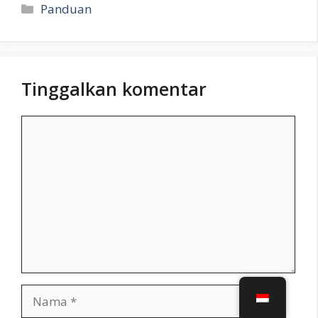
Kategori
Panduan
Tinggalkan komentar
Komentar
Nama