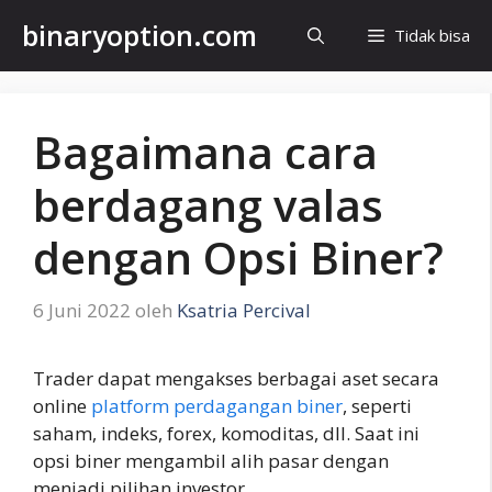
Langsung
binaryoption.com
Tidak bisa
ke
isi
Bagaimana cara
berdagang valas
dengan Opsi Biner?
6 Juni 2022
oleh
Ksatria Percival
Trader dapat mengakses berbagai aset secara
online
platform perdagangan biner
, seperti
saham, indeks, forex, komoditas, dll. Saat ini
opsi biner mengambil alih pasar dengan
menjadi pilihan investor.