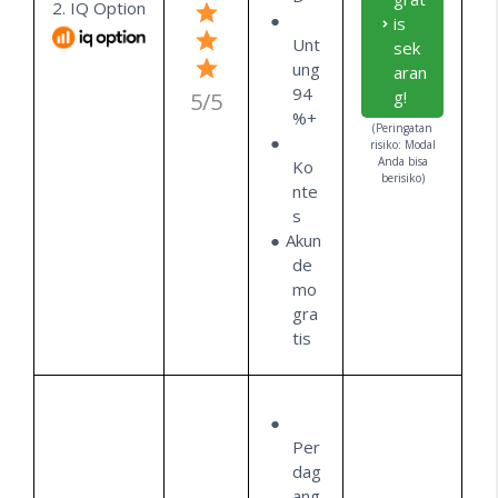
2. IQ Option
is
Unt
sek
ung
aran
94
g!
5/5
%+
(Peringatan
risiko: Modal
Anda bisa
Ko
berisiko)
nte
s
Akun
de
mo
gra
tis
Per
dag
ang