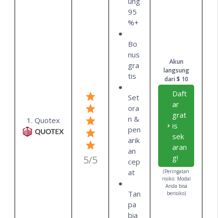
ung
95
%+
Bo
nus
Akun
gra
langsung
tis
dari $ 10
Daft
Set
ar
ora
grat
n &
1. Quotex
is
pen
sek
arik
aran
an
g!
5/5
cep
at
(Peringatan
risiko: Modal
Anda bisa
Tan
berisiko)
pa
bia