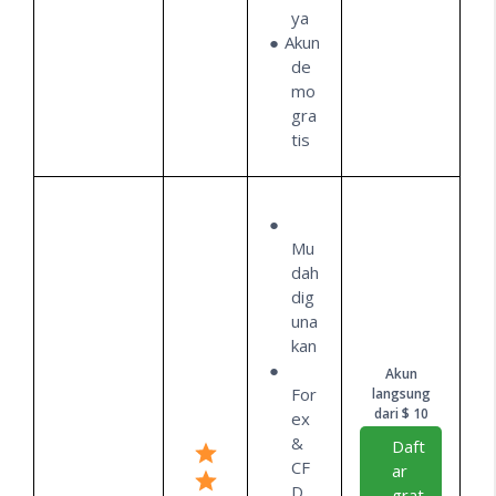
ya
Akun
de
mo
gra
tis
Mu
dah
dig
una
kan
Akun
For
langsung
dari $ 10
ex
&
Daft
CF
ar
D
grat