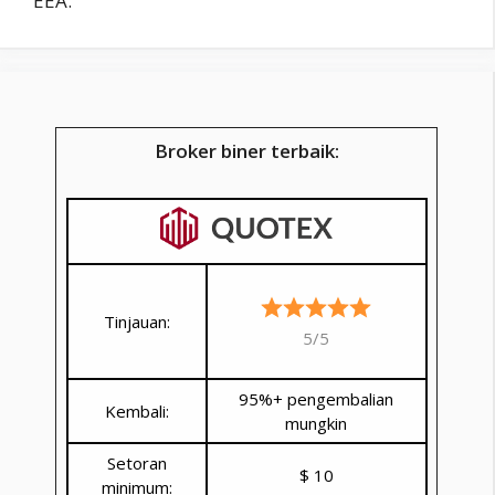
EEA.
Broker biner terbaik:
Tinjauan:
5/5
95%+ pengembalian
Kembali:
mungkin
Setoran
$ 10
minimum: