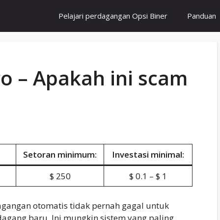
Pelajari perdagangan Opsi Biner
Panduan
o – Apakah ini scam
Setoran minimum:
Investasi minimal:
$ 250
$ 0.1 – $ 1
agangan otomatis tidak pernah gagal untuk
agang baru. Ini mungkin sistem yang paling