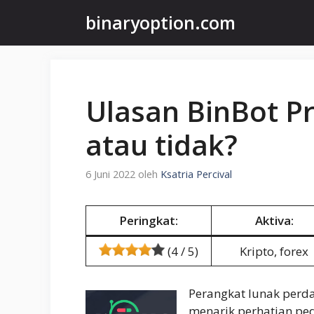
Langsung
binaryoption.com
ke
isi
Ulasan BinBot Pr
atau tidak?
6 Juni 2022
oleh
Ksatria Percival
Peringkat:
Aktiva:
(4 / 5)
Kripto, forex
Perangkat lunak perd
menarik perhatian ped