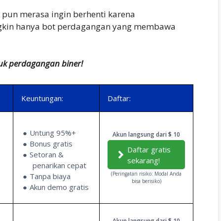
 pun merasa ingin berhenti karena
kin hanya bot perdagangan yang membawa
tuk perdagangan biner!
Keuntungan:
Daftar:
Untung 95%+
Akun langsung dari $ 10
Bonus gratis
Daftar gratis
Setoran &
sekarang!
penarikan cepat
(Peringatan risiko: Modal Anda
Tanpa biaya
bisa berisiko)
Akun demo gratis
Akun langsung dari $ 10