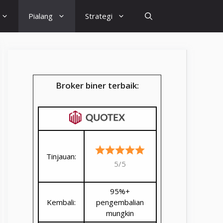
Pialang
Strategi
Broker biner terbaik:
Tinjauan:
5/5
95%+
Kembali:
pengembalian
mungkin