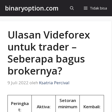
Langsung
binaryoption.com
Tidak bisa
ke
isi
Ulasan Videforex
untuk trader –
Seberapa bagus
brokernya?
9 Juli 2022
oleh
Ksatria Percival
Setoran
Peringka
Aktiva:
minimum
Kembali:
t: