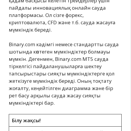
қадам басқысы келетін трейдерлер үшін
пайдалы инновациялық онлайн сауда
платформасы. Ол сізге форекс,
криптовалюта, CFD және т.б. сауда жасауға
мүмкіндік береді.
Binary.com кәдімгі немесе стандартты сауда
шотында көптеген мүмкіндіктер болмауы
мүмкін. Дегенмен, Binary.com MT5 сауда
тіркелгісі пайдаланушыларға шектеу
тапсырыстары сияқты мүмкіндіктерге қол
жеткізуге мүмкіндік береді. Оның тоқтату
жоғалту, кеңейтілген диаграмма және бір
рет басу арқылы сауда жасау сияқты
мүмкіндіктері бар.
Білу жақсы!