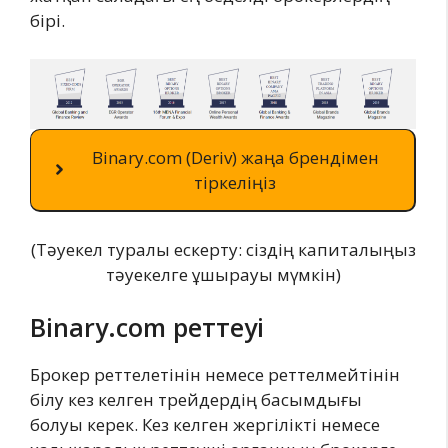
бірі.
Binary.com (Deriv) жаңа брендімен
тіркеліңіз
(Тәуекел туралы ескерту: сіздің капиталыңыз
тәуекелге ұшырауы мүмкін)
Binary.com реттеуі
Брокер реттелетінін немесе реттелмейтінін
білу кез келген трейдердің басымдығы
болуы керек. Кез келген жергілікті немесе