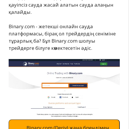
қауіпсіз сауда жасай алатын сауда алаңын
қалайды.
Binary.com - жетекші онлайн сауда
платформасы, бірақ ол трейдердің сеніміне
тұрарлық ба? Бұл Binary.com шолуы
трейдерге білуге көмектесетін әдіс.
Binary.com (Deriv) жаңа брендімен