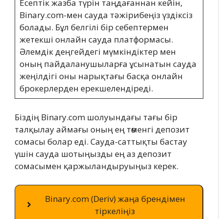
Есептік жазба түрін таңдағаннан кейін,
Binary.com-мен сауда тәжірибеңіз үздіксіз
болады. Бұл белгілі бір себептермен
жетекші онлайн сауда платформасы.
Әлемдік деңгейдегі мүмкіндіктер мен
оның пайдаланушыларға ұсынатын сауда
жеңілдігі оны нарықтағы басқа онлайн
брокерлерден ерекшелендіреді.
Біздің Binary.com шолуындағы тағы бір
талқылау аймағы оның ең төменгі депозит
сомасы болар еді. Сауда-саттықты бастау
үшін сауда шотыңызды ең аз депозит
сомасымен қаржыландыруыңыз керек.
Binary.com (Deriv) жаңа брендімен
тіркеліңіз