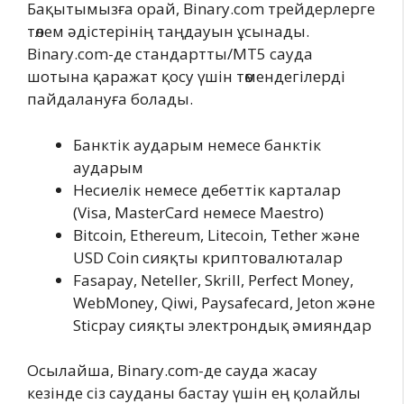
Бақытымызға орай, Binary.com трейдерлерге
төлем әдістерінің таңдауын ұсынады.
Binary.com-де стандартты/MT5 сауда
шотына қаражат қосу үшін төмендегілерді
пайдалануға болады.
Банктік аударым немесе банктік
аударым
Несиелік немесе дебеттік карталар
(Visa, MasterCard немесе Maestro)
Bitcoin, Ethereum, Litecoin, Tether және
USD Coin сияқты криптовалюталар
Fasapay, Neteller, Skrill, Perfect Money,
WebMoney, Qiwi, Paysafecard, Jeton және
Sticpay сияқты электрондық әмияндар
Осылайша, Binary.com-де сауда жасау
кезінде сіз сауданы бастау үшін ең қолайлы