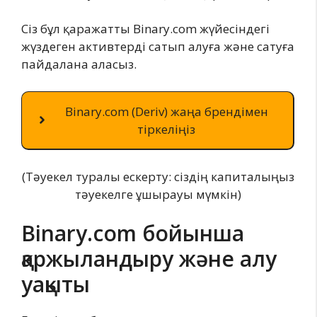
Сіз бұл қаражатты Binary.com жүйесіндегі
жүздеген активтерді сатып алуға және сатуға
пайдалана аласыз.
Binary.com (Deriv) жаңа брендімен
тіркеліңіз
(Тәуекел туралы ескерту: сіздің капиталыңыз
тәуекелге ұшырауы мүмкін)
Binary.com бойынша
қаржыландыру және алу
уақыты