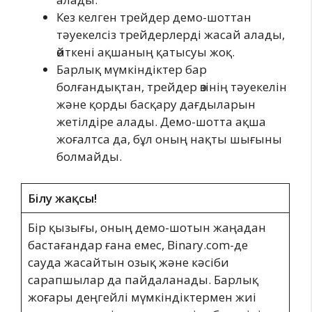
Кез келген трейдер демо-шоттан
тәуекелсіз трейдерлерді жасай алады,
өйткені ақшаның қатысуы жоқ.
Барлық мүмкіндіктер бар
болғандықтан, трейдер өзінің тәуекелін
және қорды басқару дағдыларын
жетілдіре алады. Демо-шотта ақша
жоғалтса да, бұл оның нақты шығыны
болмайды.
Білу жақсы!
Бір қызығы, оның демо-шотын жаңадан
бастағандар ғана емес, Binary.com-де
сауда жасайтын озық және кәсіби
сарапшылар да пайдаланады. Барлық
жоғары деңгейлі мүмкіндіктермен жиі