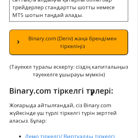
трейдерлер стандартты шотты немесе
MT5 шотын таңдай алады.
Binary.com (Deriv) жаңа брендімен
тіркеліңіз
(Тәуекел туралы ескерту: сіздің капиталыңыз
тәуекелге ұшырауы мүмкін)
Binary.com тіркелгі түрлері:
Жоғарыда айтылғандай, сіз Binary.com
жүйесінде үш түрлі тіркелгі түрін зерттей
аласыз. Бұлар:
Демо тіркелгі/ Виртуалды тіркелгі