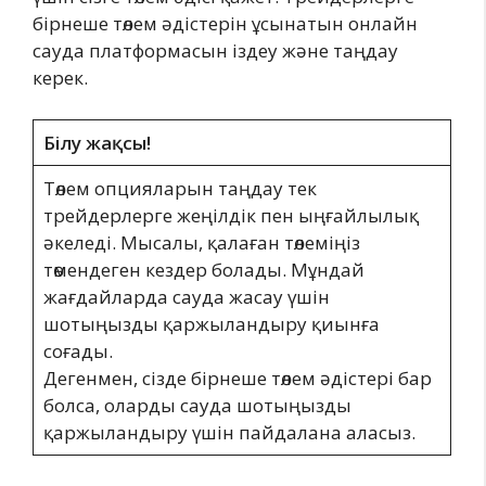
бірнеше төлем әдістерін ұсынатын онлайн
сауда платформасын іздеу және таңдау
керек.
Білу жақсы!
Төлем опцияларын таңдау тек
трейдерлерге жеңілдік пен ыңғайлылық
әкеледі. Мысалы, қалаған төлеміңіз
төмендеген кездер болады. Мұндай
жағдайларда сауда жасау үшін
шотыңызды қаржыландыру қиынға
соғады.
Дегенмен, сізде бірнеше төлем әдістері бар
болса, оларды сауда шотыңызды
қаржыландыру үшін пайдалана аласыз.