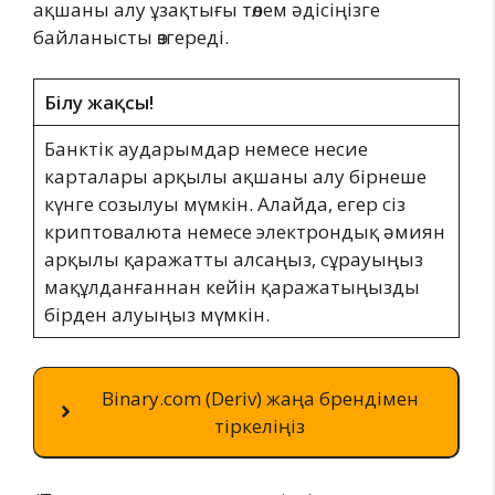
ақшаны алу ұзақтығы төлем әдісіңізге
байланысты өзгереді.
Білу жақсы!
Банктік аударымдар немесе несие
карталары арқылы ақшаны алу бірнеше
күнге созылуы мүмкін. Алайда, егер сіз
криптовалюта немесе электрондық әмиян
арқылы қаражатты алсаңыз, сұрауыңыз
мақұлданғаннан кейін қаражатыңызды
бірден алуыңыз мүмкін.
Binary.com (Deriv) жаңа брендімен
тіркеліңіз