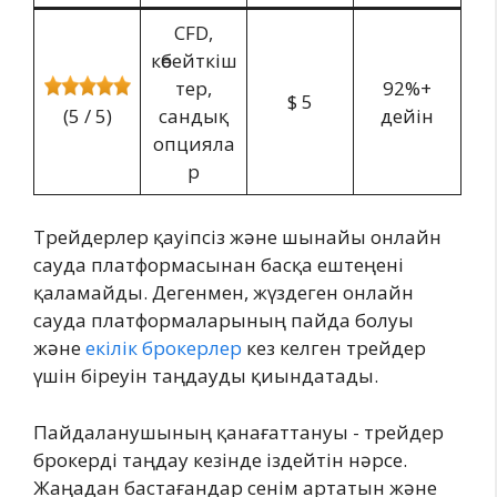
CFD,
көбейткіш
тер,
92%+
$ 5
(5 / 5)
сандық
дейін
опцияла
р
Трейдерлер қауіпсіз және шынайы онлайн
сауда платформасынан басқа ештеңені
қаламайды. Дегенмен, жүздеген онлайн
сауда платформаларының пайда болуы
және
екілік брокерлер
кез келген трейдер
үшін біреуін таңдауды қиындатады.
Пайдаланушының қанағаттануы - трейдер
брокерді таңдау кезінде іздейтін нәрсе.
Жаңадан бастағандар сенім артатын және