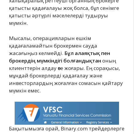
халықаралық реттеуші органның брокерге
қатысты қадағалауы жоқ болса, бұл сенімге
қатысты әртүрлі мәселелерді тудыруы
мүмкін.
Мысалы, операцияларын ешкім
қадағаламайтын брокермен сауда
жасағыңыз келмейді.
Бұл алаяқтық пен
брокердің мүмкіндігі болғандықтан
оның
клиенттерін алдау өте жоғары. Ең сорақысы,
мұндай брокерлерді қадағалау және
инвесторлардың жоғалған сомасын қайтару
мүмкін емес.
Бақытымызға орай, Binary.com трейдерлерге