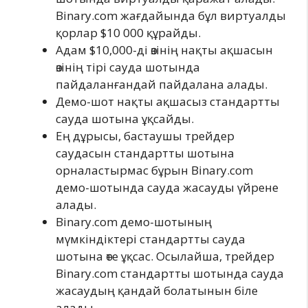
Binary.com жағдайында бұл виртуалды
қорлар $10 000 құрайды.
Адам $10,000-ді өзінің нақты ақшасын
өзінің тірі сауда шотында
пайдаланғандай пайдалана алады.
Демо-шот нақты ақшасыз стандартты
сауда шотына ұқсайды.
Ең дұрысы, бастаушы трейдер
саудасын стандартты шотына
орналастырмас бұрын Binary.com
демо-шотында сауда жасауды үйрене
алады.
Binary.com демо-шотының
мүмкіндіктері стандартты сауда
шотына өте ұқсас. Осылайша, трейдер
Binary.com стандартты шотында сауда
жасаудың қандай болатынын біле
алады.