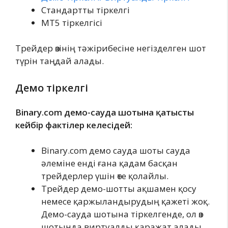
Стандартты тіркелгі
MT5 тіркелгісі
Трейдер өзінің тәжірибесіне негізделген шот
түрін таңдай алады.
Демо тіркелгі
Binary.com демо-сауда шотына қатысты
кейбір фактілер келесідей:
Binary.com демо сауда шоты сауда
әлеміне енді ғана қадам басқан
трейдерлер үшін өте қолайлы.
Трейдер демо-шотты ақшамен қосу
немесе қаржыландырудың қажеті жоқ.
Демо-сауда шотына тіркелгенде, ол өз
шотында виртуалды қаражат алады.