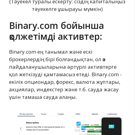
(Тәуекел туралы ескерту: сіздің капиталыңыз
тәуекелге ұшырауы мүмкін)
Binary.com бойынша
қолжетімді активтер:
Binary.com ең танымал және ескі
брокерлердің бірі болғандықтан, ол өз
пайдаланушыларына әртүрлі активтерге
қол жеткізуді қамтамасыз етеді. Binary.com -
екілік опциондар, форекс, валюта жұптары,
акциялар, индекстер және т.б. сауда жасау
үшін тамаша сауда алаңы.