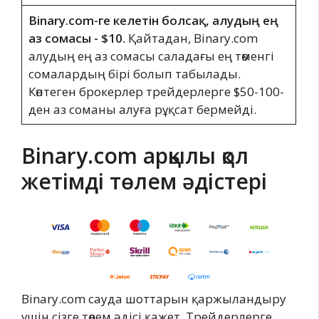
Binary.com-ге келетін болсақ, алудың ең
аз сомасы - $10.
Қайтадан, Binary.com
алудың ең аз сомасы саладағы ең төменгі
сомалардың бірі болып табылады.
Көптеген брокерлер трейдерлерге $50-100-
ден аз соманы алуға рұқсат бермейді.
Binary.com арқылы қол
жетімді төлем әдістері
Binary.com сауда шоттарын қаржыландыру
үшін сізге төлем әдісі қажет. Трейдерлерге