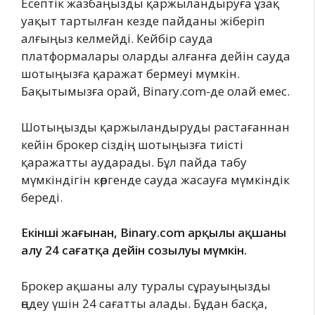
Есептік жазбаңызды қаржыландыруға ұзақ
уақыт тартылған кезде пайданы жіберіп
алғыңыз келмейді. Кейбір сауда
платформалары оларды алғанға дейін сауда
шотыңызға қаражат бермеуі мүмкін.
Бақытымызға орай, Binary.com-де олай емес.
Шотыңызды қаржыландыруды растағаннан
кейін брокер сіздің шотыңызға тиісті
қаражатты аударады. Бұл пайда табу
мүмкіндігін көргенде сауда жасауға мүмкіндік
береді.
Екінші жағынан, Binary.com арқылы ақшаны
алу 24 сағатқа дейін созылуы мүмкін.
Брокер ақшаны алу туралы сұрауыңызды
өңдеу үшін 24 сағатты алады. Бұдан басқа,