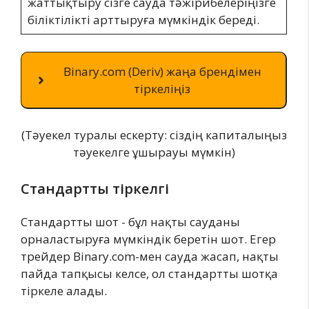
жаттықтыру сізге сауда тәжірибелеріңізге
біліктілікті арттыруға мүмкіндік береді.
Binary.com (Deriv) жаңа брендімен
тіркеліңіз
(Тәуекел туралы ескерту: сіздің капиталыңыз
тәуекелге ұшырауы мүмкін)
Стандартты тіркелгі
Стандартты шот - бұл нақты сауданы
орналастыруға мүмкіндік беретін шот. Егер
трейдер Binary.com-мен сауда жасап, нақты
пайда тапқысы келсе, ол стандартты шотқа
тіркеле алады.