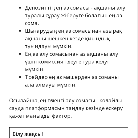
Депозиттің ең аз сомасы - ақшаны алу
туралы сұрау жіберуге болатын ең аз
сома.
Шығарудың ең аз сомасынан азырақ
ақшаны шешкен кезде қиындық
туындауы мүмкін.
Ең аз алу сомасынан аз ақшаны алу
үшін комиссия төлеуге тура келуі
мүмкін.
Трейдер ең аз мөлшерден аз соманы
ала алмауы мүмкін.
Осылайша, ең төменгі алу сомасы - қолайлы
сауда платформасын таңдау кезінде ескеру
қажет маңызды фактор.
Білу жақсы!