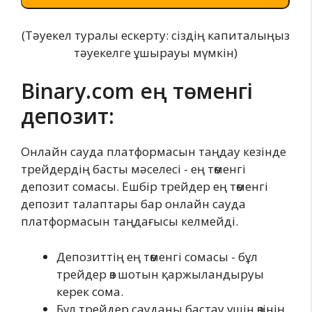
(Тәуекел туралы ескерту: сіздің капиталыңыз
тәуекелге ұшырауы мүмкін)
Binary.com ең төменгі
депозит:
Онлайн сауда платформасын таңдау кезінде
трейдердің басты мәселесі - ең төменгі
депозит сомасы. Ешбір трейдер ең төменгі
депозит талаптары бар онлайн сауда
платформасын таңдағысы келмейді.
Депозиттің ең төменгі сомасы - бұл
трейдер өз шотын қаржыландыруы
керек сома.
Бұл трейдер сауданы бастау үшін өзінің