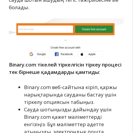
болады.
Binary.com тікелей тіркелгісін тіркеу процесі
тек бірнеше қадамдарды қамтиды:
Binary.com веб-сайтына кіріп, қаржы
нарықтарында сауданы бастау үшін
тіркелу опциясын табыңыз.
Сауда шотыңызды дайындау үшін
Binary.com қажет мәліметтерді
енгізіңіз. Бұл мәліметтер әдетте
атыңызды, электрондық пошта