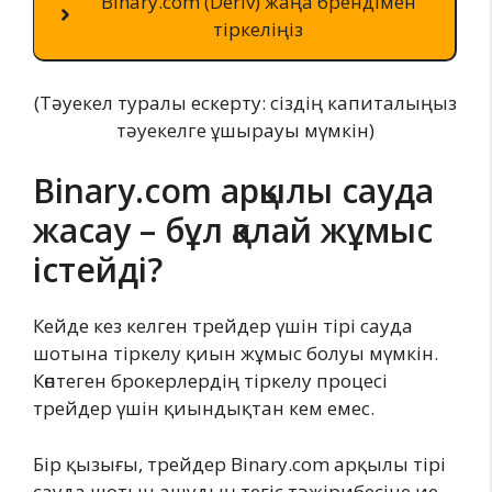
Binary.com (Deriv) жаңа брендімен
тіркеліңіз
(Тәуекел туралы ескерту: сіздің капиталыңыз
тәуекелге ұшырауы мүмкін)
Binary.com арқылы сауда
жасау – бұл қалай жұмыс
істейді?
Кейде кез келген трейдер үшін тірі сауда
шотына тіркелу қиын жұмыс болуы мүмкін.
Көптеген брокерлердің тіркелу процесі
трейдер үшін қиындықтан кем емес.
Бір қызығы, трейдер Binary.com арқылы тірі
сауда шотын ашудың тегіс тәжірибесіне ие