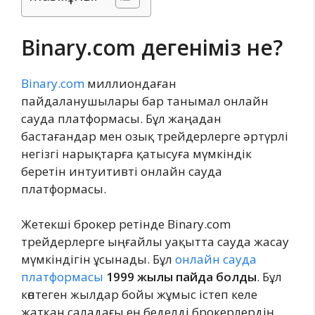
Binary.com дегеніміз не?
Binary.com
миллиондаған
пайдаланушылары бар танымал онлайн
сауда платформасы. Бұл жаңадан
бастағандар мен озық трейдерлерге әртүрлі
негізгі нарықтарға қатысуға мүмкіндік
беретін интуитивті онлайн сауда
платформасы.
Жетекші брокер ретінде Binary.com
трейдерлерге ыңғайлы уақытта сауда жасау
мүмкіндігін ұсынады. Бұл
онлайн сауда
платформасы
1999 жылы пайда болды
. Бұл
көптеген жылдар бойы жұмыс істеп келе
жатқан саладағы ең беделді брокерлердің