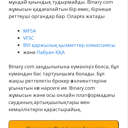
мұндай қиындық тудырмайды. Binary.com
жұмысын қадағалайтын бір емес, бірнеше
реттеуші органдар бар. Оларға жатады
MFSA
VFSC
BVI қаржылық қызметтер комиссиясы
және
Лабуан ҚҚА
Binary.com заңдылығына күмәніңіз болса, бұл
күмәндан бас тартуыңызға болады. Бұл
жақсы реттелетін брокер өз клиенттеріне
ұсынатын көп нәрсеге ие. Binary.com
жұмысын және осы онлайн платформадағы
сауданың артықшылықтары мен
кемшіліктерін қарастырайық.