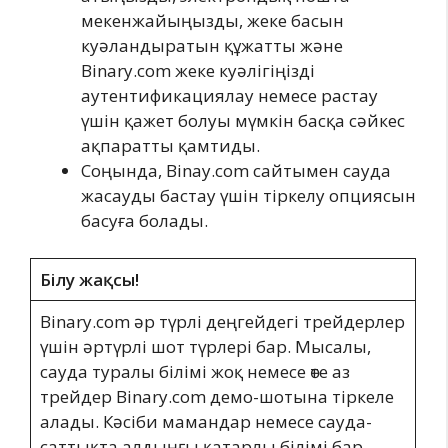
мекенжайыңызды, жеке басын
куәландыратын құжатты және
Binary.com жеке куәлігіңізді
аутентификациялау немесе растау
үшін қажет болуы мүмкін басқа сәйкес
ақпаратты қамтиды.
Соңында, Binay.com сайтымен сауда
жасауды бастау үшін тіркелу опциясын
басуға болады.
Білу жақсы!
Binary.com әр түрлі деңгейдегі трейдерлер
үшін әртүрлі шот түрлері бар. Мысалы,
сауда туралы білімі жоқ немесе өте аз
трейдер Binary.com демо-шотына тіркеле
алады. Кәсіби мамандар немесе сауда-
саттықта алдыңғы қатарлы білімі бар