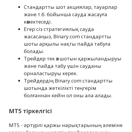
Стандартты шот акциялар, тауарлар
және т.б. бойынша сауда жасауға
көмектеседі.
Егер сіз стратегиялық сауда
жасасаңыз, Binary.com стандартты
шоты арқылы нақты пайда табуға
болады.
Трейдер тек өз шотын қаржыландыруы
және пайда табу үшін сауданы
орналастыруы керек.
Трейдердің Binary.com стандартты
шотында жеткілікті теңгерім
болғаннан кейін ол оны ала алады.
MT5 тіркелгісі
MT5 - әртүрлі қаржы нарықтарының әлеміне