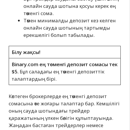
онлайн сауда шотына қосуы керек ең
төменгі сома.
Төмен минималды депозит кез келген
онлайн сауда шотының тартымды
ерекшелігі болып табылады.
Білу жақсы!
Binary.com ең төменгі депозит сомасы тек
$5.
Бұл саладағы ең төменгі депозиттік
талаптардың бірі.
Көптеген брокерлерде ең төменгі депозит
сомасына өте жоғары талаптар бар. Кемшілігі
оның сауда шотындағы трейдер
қаражатының үлкен бөлігін құлыптауында.
Жаңадан бастаған трейдерлер немесе