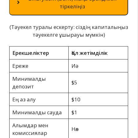
тіркеліңіз
(Тәуекел туралы ескерту: сіздің капиталыңыз
тәуекелге ұшырауы мүмкін)
Ерекшеліктер
Қол жетімділік
Ереже
Иә
Минималды
$5
депозит
Ең аз алу
$10
Минималды сауда
$1
Алымдар мен
Нөл
комиссиялар