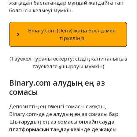
жаңадан бастағандар мұндай жағдайға тап
болғысы келмеуі мүмкін.
Binary.com (Deriv) жаңа брендімен
тіркеліңіз
(Тәуекел туралы ескерту: сіздің капиталыңыз
тәуекелге ұшырауы мүмкін)
Binary.com алудың ең аз
сомасы
Депозиттің ең төменгі сомасы сияқты,
Binary.com-де де алудың ең аз сомасы бар.
Шығарудың ең аз сомасы онлайн сауда
платформасын таңдау кезінде де жақсы.