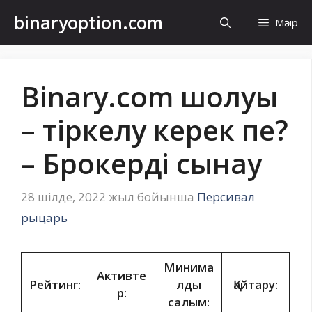
Мазмұнға
binaryoption.com
Мәзір
өту
Binary.com шолуы
– тіркелу керек пе?
– Брокерді сынау
28 шілде, 2022 жыл
бойынша
Персивал
рыцарь
Минима
Активте
Рейтинг:
лды
Қайтару:
р:
салым: