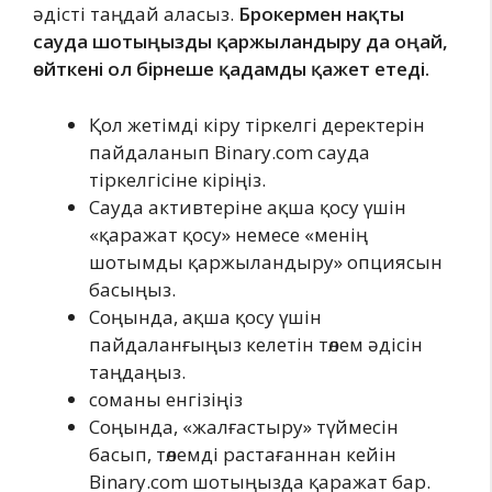
әдісті таңдай аласыз.
Брокермен нақты
сауда шотыңызды қаржыландыру да оңай,
өйткені ол бірнеше қадамды қажет етеді.
Қол жетімді кіру тіркелгі деректерін
пайдаланып Binary.com сауда
тіркелгісіне кіріңіз.
Сауда активтеріне ақша қосу үшін
«қаражат қосу» немесе «менің
шотымды қаржыландыру» опциясын
басыңыз.
Соңында, ақша қосу үшін
пайдаланғыңыз келетін төлем әдісін
таңдаңыз.
соманы енгізіңіз
Соңында, «жалғастыру» түймесін
басып, төлемді растағаннан кейін
Binary.com шотыңызда қаражат бар.