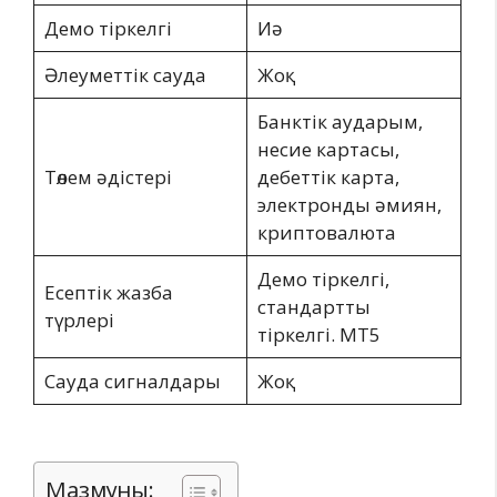
Демо тіркелгі
Иә
Әлеуметтік сауда
Жоқ
Банктік аударым,
несие картасы,
Төлем әдістері
дебеттік карта,
электронды әмиян,
криптовалюта
Демо тіркелгі,
Есептік жазба
стандартты
түрлері
тіркелгі. MT5
Сауда сигналдары
Жоқ
Мазмұны: