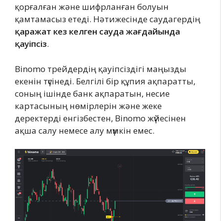
қорғалған және шифрланған болуын
қамтамасыз етеді. Нәтижесінде саудагердің
қаражат кез келген сауда жағдайында
қауіпсіз
.
Binomo трейдердің қауіпсіздігі маңызды
екенін түсінеді. Белгілі бір құпия ақпаратты,
соның ішінде банк ақпаратын, несие
картасының нөмірлерін және жеке
деректерді енгізбестен, Binomo жүйесінен
ақша салу немесе алу мүмкін емес.