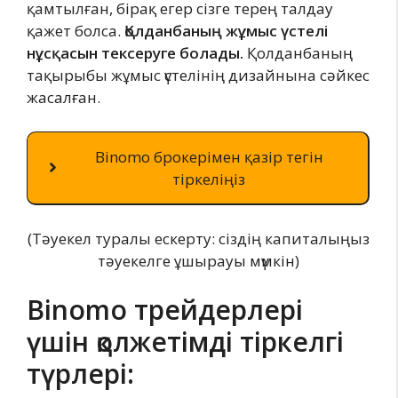
қамтылған, бірақ егер сізге терең талдау
қажет болса.
Қолданбаның жұмыс үстелі
нұсқасын тексеруге болады.
Қолданбаның
тақырыбы жұмыс үстелінің дизайнына сәйкес
жасалған.
Binomo брокерімен қазір тегін
тіркеліңіз
(Тәуекел туралы ескерту: сіздің капиталыңыз
тәуекелге ұшырауы мүмкін)
Binomo трейдерлері
үшін қолжетімді тіркелгі
түрлері: