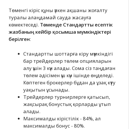
Төменгі кіріс құны үлкен ақшаны жоғалту
туралы алаңдамай сауда жасауға
көмектеседі.
Төменде Стандартты есептік
жазбаның кейбір қосымша мүмкіндіктері
берілген
:
Стандартты шоттарға кіру мүмкіндігі
бар трейдерлер төлем опцияларын
алу үшін 3 күн алады. Сома сіз таңдаған
төлем әдісімен үш күн ішінде өңделеді.
Көптеген брокерлер бұдан да ұзақ күту
уақытын ұсынады.
Трейдерлер турнирлерге қатысып,
жақсырақ бонустық қорларды ұтып
алады.
Максималды кірістілік - 84%, ал
максималды бонус - 80%.