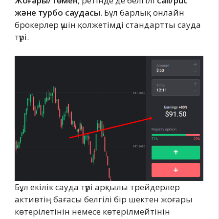
Жоғары/Төмен
, ретінде де белгілі
call/put
және турбо саудасы
. Бұл барлық онлайн
брокерлер үшін қолжетімді стандартты сауда
түрі.
Бұл екілік сауда түрі арқылы трейдерлер
активтің бағасы белгілі бір шектен жоғары
көтерілетінін немесе көтерілмейтінін