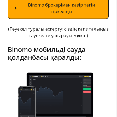
Binomo брокерімен қазір тегін
тіркеліңіз
(Тәуекел туралы ескерту: сіздің капиталыңыз
тәуекелге ұшырауы мүмкін)
Binomo мобильді сауда
қолданбасы қаралды: