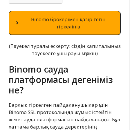
Binomo брокерімен қазір тегін
тіркеліңіз
(Тәуекел туралы ескерту: сіздің капиталыңыз
тәуекелге ұшырауы мүмкін)
Binomo сауда
платформасы дегеніміз
не?
Барлық тіркелген пайдаланушылар үшін
Binomo SSL протоколында жұмыс істейтін
жеке сауда платформасын пайдаланады. Бұл
хаттама барлық сауда деректерінің