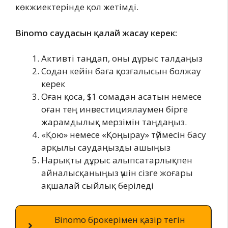
көкжиектерінде қол жетімді.
Binomo саудасын қалай жасау керек:
Активті таңдап, оны дұрыс талдаңыз
Содан кейін баға қозғалысын болжау
керек
Оған қоса, $1 сомадан асатын немесе
оған тең инвестициялаумен бірге
жарамдылық мерзімін таңдаңыз.
«Қою» немесе «Қоңырау» түймесін басу
арқылы саудаңызды ашыңыз
Нарықты дұрыс алыпсатарлықпен
айналысқаныңыз үшін сізге жоғары
ақшалай сыйлық беріледі
Binomo брокерімен қазір тегін