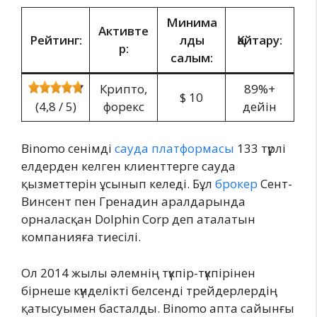
Минима
Активте
Рейтинг:
лды
Қайтару:
р:
салым:
Крипто,
89%+
$ 10
(4,8 / 5)
форекс
дейін
Binomo сенімді
сауда платформасы
133 түрлі
елдерден келген клиенттерге сауда
қызметтерін ұсынып келеді. Бұл
брокер
Сент-
Винсент пен Гренадин аралдарында
орналасқан Dolphin Corp деп аталатын
компанияға тиесілі.
Ол 2014 жылы әлемнің түкпір-түкпірінен
бірнеше күнделікті белсенді трейдерлердің
қатысуымен басталды. Binomo апта сайынғы