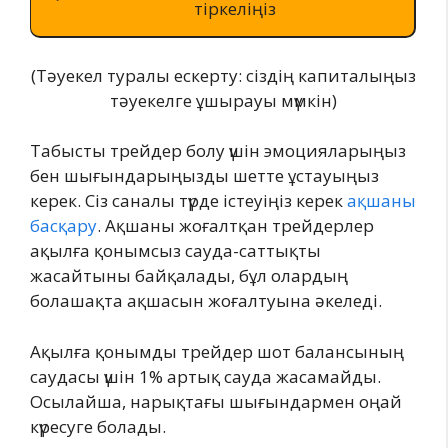
тіркеліңіз
(Тәуекел туралы ескерту: сіздің капиталыңыз
тәуекелге ұшырауы мүмкін)
Табысты трейдер болу үшін эмоцияларыңыз
бен шығындарыңызды шетте ұстауыңыз
керек. Сіз саналы түрде істеуіңіз керек
ақшаны
басқару
. Ақшаны жоғалтқан трейдерлер
ақылға қонымсыз сауда-саттықты
жасайтыны байқалады, бұл олардың
болашақта ақшасын жоғалтуына әкеледі.
Ақылға қонымды трейдер шот балансының
саудасы үшін 1% артық сауда жасамайды.
Осылайша, нарықтағы шығындармен оңай
күресуге болады.