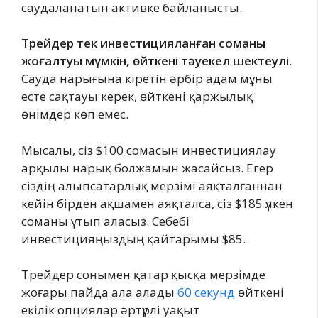
саудаланатын активке байланысты.
Трейдер тек инвестицияланған соманы
жоғалтуы мүмкін, өйткені тәуекел шектеулі
.
Сауда нарығына кіретін әрбір адам мұны
есте сақтауы керек, өйткені қаржылық
өнімдер көп емес.
Мысалы, сіз $100 сомасын инвестициялау
арқылы нарық болжамын жасайсыз. Егер
сіздің алыпсатарлық мерзімі аяқталғаннан
кейін бірден ақшамен аяқталса, сіз $185 үлкен
соманы ұтып аласыз. Себебі
инвестицияңыздың қайтарымы $85.
Трейдер сонымен қатар қысқа мерзімде
жоғары пайда ала алады
60 секунд
өйткені
екілік опциялар әртүрлі уақыт