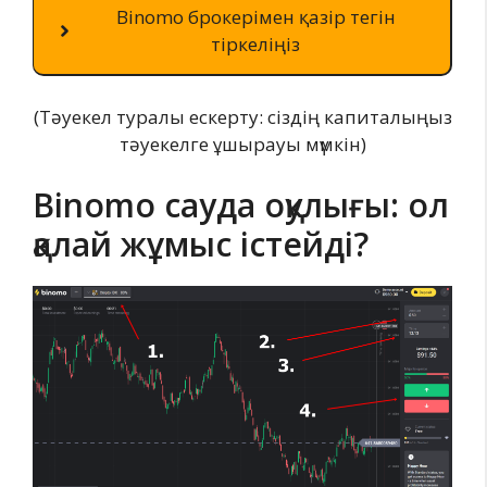
Binomo брокерімен қазір тегін
тіркеліңіз
(Тәуекел туралы ескерту: сіздің капиталыңыз
тәуекелге ұшырауы мүмкін)
Binomo сауда оқулығы: ол
қалай жұмыс істейді?