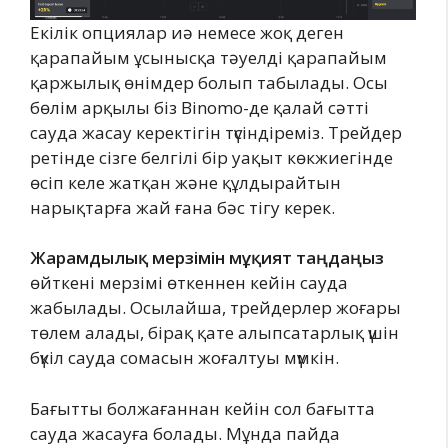
Екілік опциялар иә немесе жоқ деген
қарапайым ұсынысқа тәуелді қарапайым
қаржылық өнімдер болып табылады. Осы
бөлім арқылы біз Binomo-де қалай сәтті
сауда жасау керектігін түсіндіреміз. Трейдер
ретінде сізге белгілі бір уақыт көкжиегінде
өсіп келе жатқан және құлдырайтын
нарықтарға жай ғана бәс тігу керек.
Жарамдылық мерзімін мұқият таңдаңыз
өйткені мерзімі өткеннен кейін сауда
жабылады. Осылайша, трейдерлер жоғары
төлем алады, бірақ қате алыпсатарлық үшін
бүкіл сауда сомасын жоғалтуы мүмкін.
Бағытты болжағаннан кейін сол бағытта
сауда жасауға болады. Мұнда пайда