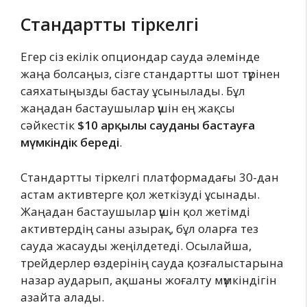
Стандартты тіркелгі
Егер сіз екілік опциондар сауда әлемінде
жаңа болсаңыз, сізге стандартты шот түрінен
саяхатыңызды бастау ұсынылады. Бұл
жаңадан бастаушылар үшін ең жақсы
сәйкестік
$10 арқылы сауданы бастауға
мүмкіндік береді
.
Стандартты тіркелгі платформадағы 30-дан
астам активтерге қол жеткізуді ұсынады.
Жаңадан бастаушылар үшін қол жетімді
активтердің саны азырақ, бұл оларға тез
сауда жасауды жеңілдетеді. Осылайша,
трейдерлер өздерінің сауда қозғалыстарына
назар аударып, ақшаны жоғалту мүмкіндігін
азайта алады.