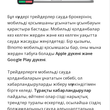
Бұл күндері трейдерлер сауда брокерінің
мобильді қосымшаны ұсынатын-ұсынбауын
қарастыра бастады. Мобильді қолданбалар
кез келген жерден және кез келген уақытта
сауда жасауды жеңілдетеді. Бір қызығы,
Binomo мобильді қосымшасы бар, оны мына
жерден табуға болады
Apple дүкені және
Google Play дүкені
.
Трейдерлерге мобильді сауда
қолданбаларын ұнататын себебі, ол
хабарландыруларды жіберу мүмкіндігімен
бірге келеді.
Тұрақты хабарландырулар
пайдалы, өйткені олар сізді нарықтық
трендтер туралы ескертеді, осылайша сіздің
болжамдарыңыз сауда алғышарттарына