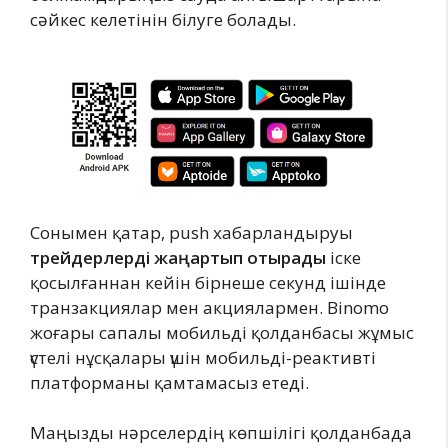
сәйкес келетінін білуге болады.
Сонымен қатар, push хабарландыруы
трейдерлерді жаңартып отырады
іске
қосылғаннан кейін бірнеше секунд ішінде
транзакциялар мен акциялармен. Binomo
жоғары сапалы мобильді қолданбасы жұмыс
үстелі нұсқалары үшін мобильді-реактивті
платформаны қамтамасыз етеді.
Маңызды нәрселердің көпшілігі қолданбада