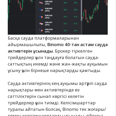
Басқа сауда платформаларынан
айырмашылығы,
Binomo 40-тан астам сауда
активтерін ұсынады
. Брокер тіркелген
трейдерлер үшін таңдауға болатын сауда-
саттықтың икемді және жан-жақты ауқымын
ұсыну үшін бірнеше нарықтарды қамтыды.
Сауда активтерінің кең ауқымы әртүрлі сауда
нарықтары мен активтерінде өз
сәттіліктерін сынап көргісі келетін
трейдерлер үшін тиімді. Келісімшарттар
туралы айтатын болсақ, Binomo тек жоғары/
төмен келісімшарттарды ұсынады, өйткені