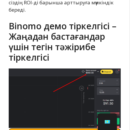
сіздің ROI-ді барынша арттыруға мүмкіндік
береді.
Binomo демо тіркелгісі –
Жаңадан бастағандар
үшін тегін тәжірибе
тіркелгісі