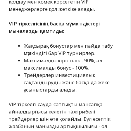
қолдау мен көмек көрсететін VIP
менеджерлерге қол жеткізе алады.
VIP тіркелгісінің басқа мүмкіндіктері
мыналарды қамтиды:
Жақсырақ бонустар мен пайда табу
мүмкіндігі бар VIP турнирлер.
Максималды кірістілік - 90%, ал
максималды бонус - 100%.
Трейдерлер инвестициялық
сақтандыруды және басқа да жеке
ұсыныстарды алады.
VIP тіркелгі сауда-саттықты мансапқа
айналдырғысы келетін тәжірибелі
трейдерлер үшін өте қолайлы. Бұл есептік
жазбаның маңызды артықшылығы - ол