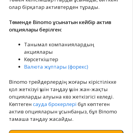
олар бірқатар активтерден тұрады.
Төменде Binomo ұсынатын кейбір актив
опциялары берілген:
Танымал компаниялардың
акциялары
Көрсеткіштер
Валюта жұптары (форекс)
Binomo трейдерлердің жоғары кірістілікке
қол жеткізуі үшін таңдау үшін жан-жақты
опцияларды алуына көз жеткізгісі келеді.
Көптеген
сауда брокерлері
бұл көптеген
актив опцияларын ұсынбаңыз, бұл Binomo
тамаша таңдау жасайды.