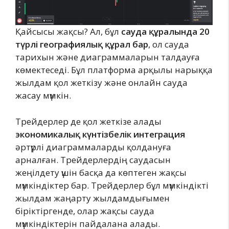
Қайсысы жақсы? Ал, бұл
сауда құралында 20
түрлі географиялық құрал бар
, ол сауда
тарихын және диаграммаларын талдауға
көмектеседі. Бұл платформа арқылы нарыққа
жылдам қол жеткізу және онлайн сауда
жасау мүмкін.
Трейдерлер де қол жеткізе алады
экономикалық күнтізбелік интеграция
әртүрлі диаграммаларды қолдануға
арналған. Трейдерлердің саудасын
жеңілдету үшін басқа да көптеген жақсы
мүмкіндіктер бар. Трейдерлер бұл мүмкіндікті
жылдам жаңарту жылдамдығымен
біріктіргенде, олар жақсы сауда
мүмкіндіктерін пайдалана алады.