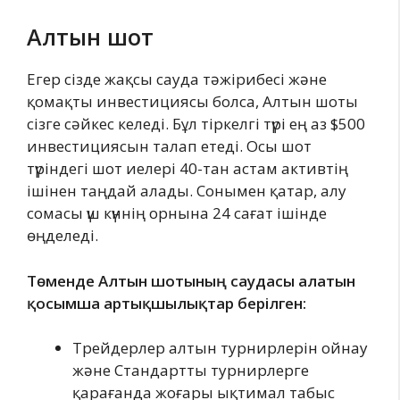
Алтын шот
Егер сізде жақсы сауда тәжірибесі және
қомақты инвестициясы болса, Алтын шоты
сізге сәйкес келеді. Бұл тіркелгі түрі ең аз $500
инвестициясын талап етеді. Осы шот
түріндегі шот иелері 40-тан астам активтің
ішінен таңдай алады. Сонымен қатар, алу
сомасы үш күннің орнына 24 сағат ішінде
өңделеді.
Төменде Алтын шотының саудасы алатын
қосымша артықшылықтар берілген:
Трейдерлер алтын турнирлерін ойнау
және Стандартты турнирлерге
қарағанда жоғары ықтимал табыс