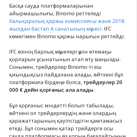
Басқа сауда платформаларынан
айырмашылығы, Binomo реттеледі
Халықаралық қаржы комиссиясы және 2018
жылдан бастап А санатының мүшесі
. IFC
көмегімен Binomo қаржы нарығын реттейді.
IFC өзінің барлық мүшелері үшін өтемақы
қорларын ұсынатынын атап өту маңызды.
Сонымен, трейдерлер Binomo-ті еш
қиындықсыз пайдалана алады, өйткені бұл
платформаға бірдеңе болса,
трейдерлер 20
000 € дейін қорғаныс ала алады
.
Бұл қорғаныс міндетті болып табылады,
өйткені ол трейдерлердің және олардың
қаражаттарының қауіпсіздігін қамтамасыз
етеді. Бұл сонымен қатар трейдерге осы
сауда платформасы өз қорын бағалайтынын