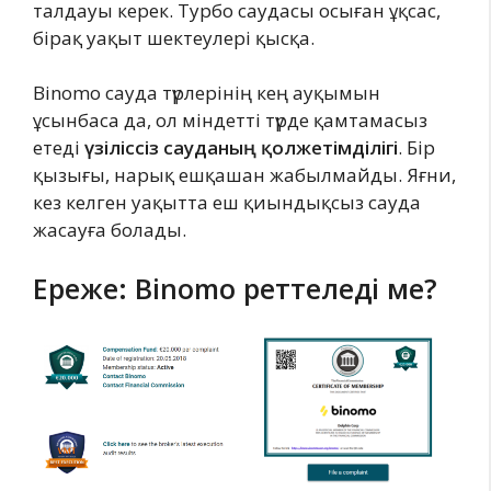
талдауы керек. Турбо саудасы осыған ұқсас,
бірақ уақыт шектеулері қысқа.
Binomo сауда түрлерінің кең ауқымын
ұсынбаса да, ол міндетті түрде қамтамасыз
етеді
үзіліссіз сауданың қолжетімділігі
. Бір
қызығы, нарық ешқашан жабылмайды. Яғни,
кез келген уақытта еш қиындықсыз сауда
жасауға болады.
Ереже
: Binomo реттеледі ме?