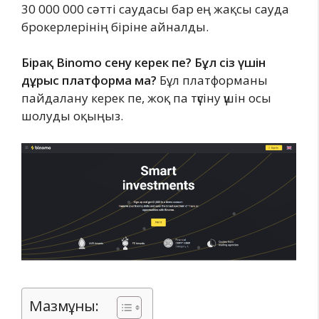
30 000 000 сәтті саудасы бар ең жақсы сауда
брокерлерінің біріне айналды.
Бірақ Binomo сену керек пе? Бұл сіз үшін
дұрыс платформа ма?
Бұл платформаны
пайдалану керек пе, жоқ па түсіну үшін осы
шолуды оқыңыз.
Мазмұны: