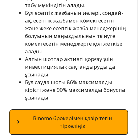
табу мүмкіндігін алады.
Бұл есептік жазбаның иелері, сондай-
ақ, есептік жазбамен көмектесетін
және жеке есептік жазба менеджерінің
болуының маңыздылығын түсінуге
көмектесетін менеджерге қол жеткізе
алады.
Алтын шоттар активті қорғау үшін
инвестициялық сақтандыруды да
ұсынады.
Бұл сауда шоты 86% максималды
кірісті және 90% максималды бонусты
ұсынады.
Binomo брокерімен қазір тегін
тіркеліңіз