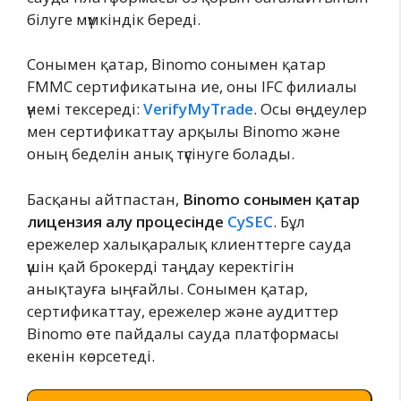
білуге мүмкіндік береді.
Сонымен қатар, Binomo сонымен қатар
FMMC сертификатына ие, оны IFC филиалы
үнемі тексереді:
VerifyMyTrade
. Осы өңдеулер
мен сертификаттау арқылы Binomo және
оның беделін анық түсінуге болады.
Басқаны айтпастан,
Binomo сонымен қатар
лицензия алу процесінде
CySEC
. Бұл
ережелер халықаралық клиенттерге сауда
үшін қай брокерді таңдау керектігін
анықтауға ыңғайлы. Сонымен қатар,
сертификаттау, ережелер және аудиттер
Binomo өте пайдалы сауда платформасы
екенін көрсетеді.