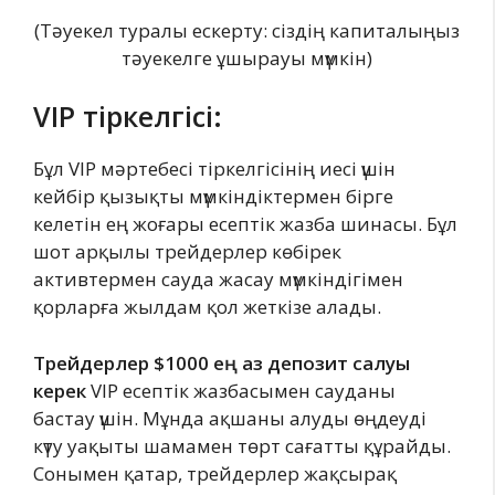
(Тәуекел туралы ескерту: сіздің капиталыңыз
тәуекелге ұшырауы мүмкін)
VIP тіркелгісі:
Бұл VIP мәртебесі тіркелгісінің иесі үшін
кейбір қызықты мүмкіндіктермен бірге
келетін ең жоғары есептік жазба шинасы. Бұл
шот арқылы трейдерлер көбірек
активтермен сауда жасау мүмкіндігімен
қорларға жылдам қол жеткізе алады.
Трейдерлер $1000 ең аз депозит салуы
керек
VIP есептік жазбасымен сауданы
бастау үшін. Мұнда ақшаны алуды өңдеуді
күту уақыты шамамен төрт сағатты құрайды.
Сонымен қатар, трейдерлер жақсырақ