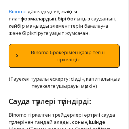
Binomo
дәлелдеді
ең жақсы
платформалардың бірі болыңыз
сауданың
кейбір маңызды элементтерін бағалауға
және біріктіруге уақыт жұмсаған.
Binomo брокерімен қазір тегін
тіркеліңіз
(Тәуекел туралы ескерту: сіздің капиталыңыз
тәуекелге ұшырауы мүмкін)
Сауда түрлері
түсіндірді:
Binomo тіркелген трейдерлері әртүрлі сауда
түрлерінен таңдай алады,
соның ішінде