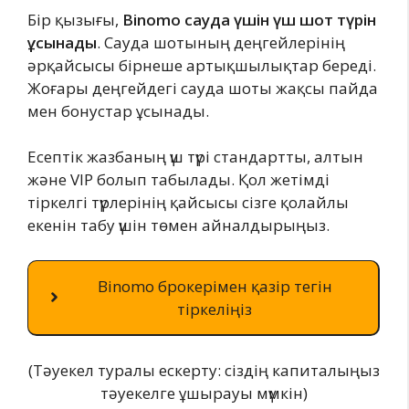
Бір қызығы,
Binomo сауда үшін үш шот түрін
ұсынады
. Сауда шотының деңгейлерінің
әрқайсысы бірнеше артықшылықтар береді.
Жоғары деңгейдегі сауда шоты жақсы пайда
мен бонустар ұсынады.
Есептік жазбаның үш түрі стандартты, алтын
және VIP болып табылады. Қол жетімді
тіркелгі түрлерінің қайсысы сізге қолайлы
екенін табу үшін төмен айналдырыңыз.
Binomo брокерімен қазір тегін
тіркеліңіз
(Тәуекел туралы ескерту: сіздің капиталыңыз
тәуекелге ұшырауы мүмкін)