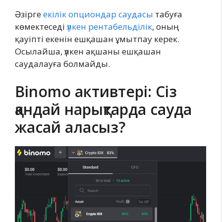
Әзірге
екілік опциондар саудасы
табуға
көмектеседі
үлкен рентабельділік
, оның
қауіпті екенін ешқашан ұмытпау керек.
Осылайша, үлкен ақшаны ешқашан
саудалауға болмайды.
Binomo активтері: Сіз
қандай нарықтарда сауда
жасай аласыз?