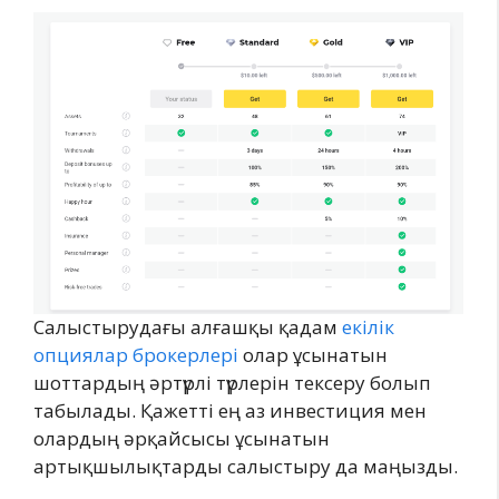
Салыстырудағы алғашқы қадам
екілік
опциялар брокерлері
олар ұсынатын
шоттардың әртүрлі түрлерін тексеру болып
табылады. Қажетті ең аз инвестиция мен
олардың әрқайсысы ұсынатын
артықшылықтарды салыстыру да маңызды.