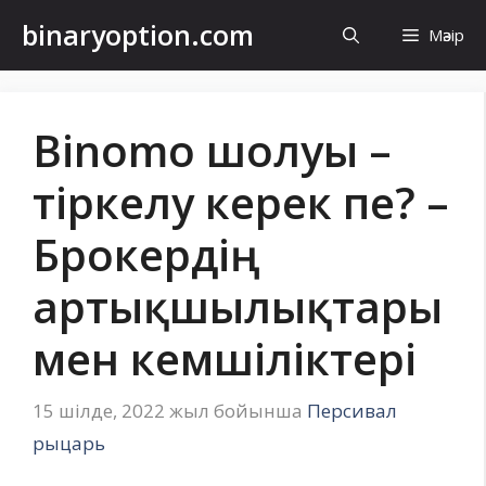
Мазмұнға
binaryoption.com
Мәзір
өту
Binomo шолуы –
тіркелу керек пе? –
Брокердің
артықшылықтары
мен кемшіліктері
15 шілде, 2022 жыл
бойынша
Персивал
рыцарь