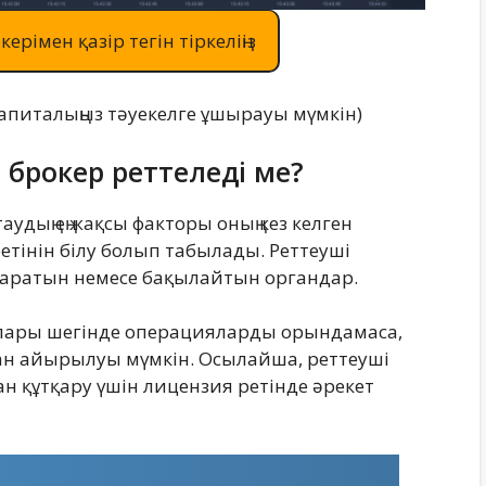
керімен қазір тегін тіркеліңіз
ң капиталыңыз тәуекелге ұшырауы мүмкін)
л брокер реттеледі ме?
таудың ең жақсы факторы оның кез келген
етінін білу болып табылады. Реттеуші
сқаратын немесе бақылайтын органдар.
аулары шегінде операцияларды орындамаса,
н айырылуы мүмкін. Осылайша, реттеуші
н құтқару үшін лицензия ретінде әрекет