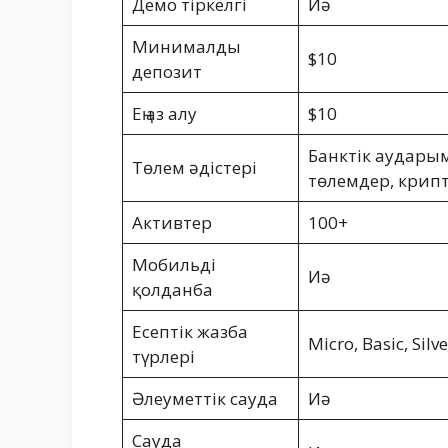
Демо тіркелгі
Иә
Минималды
$10
депозит
Ең аз алу
$10
Банктік аудары
Төлем әдістері
төлемдер, крип
Активтер
100+
Мобильді
Иә
қолданба
Есептік жазба
Micro, Basic, Silv
түрлері
Әлеуметтік сауда
Иә
Сауда