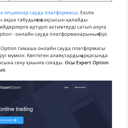
лік опциялар сауда платформасы
. Екілік
н ақша табудың ең жақсысын қалайды.
йдерлерге әртүрлі активтерді сатып алуға
Option - онлайн сауда платформаларының бірі.
t Option тамаша онлайн сауда платформасы
уі мүмкін. Көптеген алаяқтардың арқасында
асына сену қиынға соғады.
Осы Expert Option
ыз.