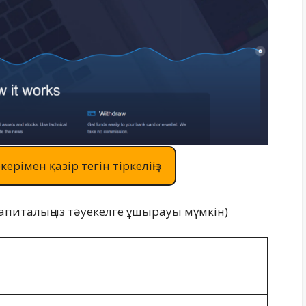
керімен қазір тегін тіркеліңіз
ң капиталыңыз тәуекелге ұшырауы мүмкін)