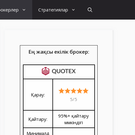
рокерлер
Стратегиялар
Ең жақсы екілік брокер:
Қарау:
5/5
95%+ қайтару
Қайтару:
мүмкіндігі
Минималд