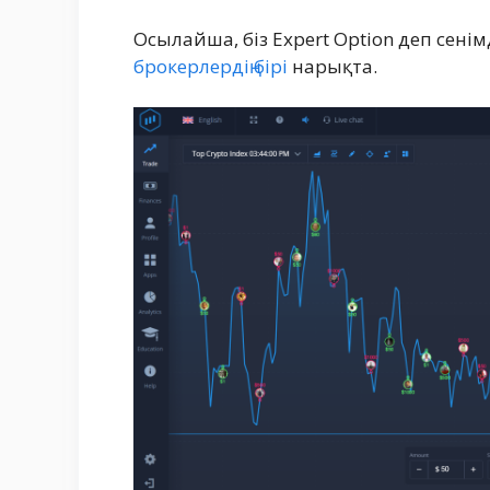
Осылайша, біз Expert Option деп сені
брокерлердің бірі
нарықта.