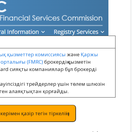
ық қызметтер комиссиясы
және
Қаржы
 орталығы (FMRC)
брокердің қызметін
rCard сияқты компаниялар бұл брокерді
ауіпсіздігі трейдерлер үшін төлем шлюзін
лген алаяқтықтан қорғайды.
керімен қазір тегін тіркеліңіз