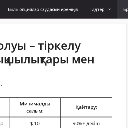
Екілік опциялар саудасын үйреніңіз
Гидтер
Б
олуы – тіркелу
тықшылықтары мен
ь
Минималды
Қайтару:
салым:
ар
$ 10
90%+ дейін