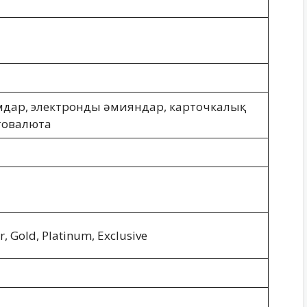
мдар, электронды әмияндар, карточкалық
товалюта
er, Gold, Platinum, Exclusive