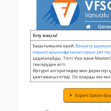
Білу жақсы!
Бақытымызға орай,
Вануату қаржыл
нарықтарының қатынастарын реттеу
қадағалайды. Тіпті Visa және Maste
тексеруден өтті.
Әртүрлі алгоритмдер мен деректер қ
қамтамасыз етеді. Ол оларды кез ке
Expert Option бро