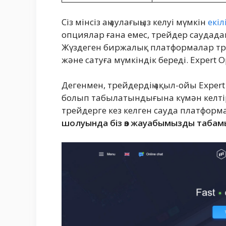
Сіз мінсіз аң аулағыңыз келуі мүмкін
екі
опциялар ғана емес, трейдер саудада
Жүздеген биржалық платформалар тре
және сатуға мүмкіндік береді. Expert 
Дегенмен, трейдердің ақыл-ойы Exper
болып табылатындығына күмән келтір
трейдерге кез келген сауда платформ
шолуында біз өз жауабымызды табам