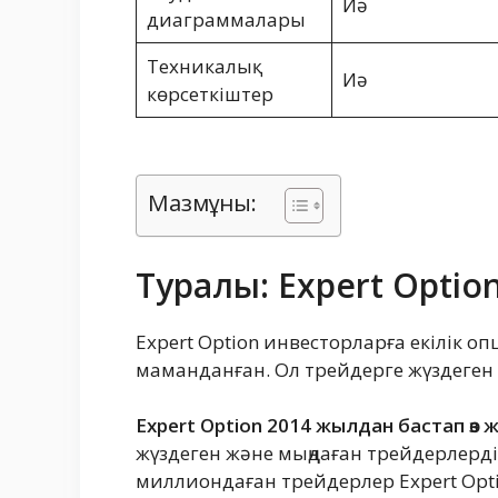
Иә
диаграммалары
Техникалық
Иә
көрсеткіштер
Мазмұны:
Туралы: Expert Option
Expert Option инвесторларға екілік 
маманданған. Ол трейдерге жүздеген 
Expert Option 2014 жылдан бастап өз
жүздеген және мыңдаған трейдерлерді
миллиондаған трейдерлер Expert Opti