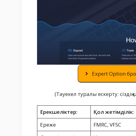
Expert Option бро
(Тәуекел туралы ескерту: сізді
Ерекшеліктер:
Қол жетімділік:
Ереже
FMRC, VFSC