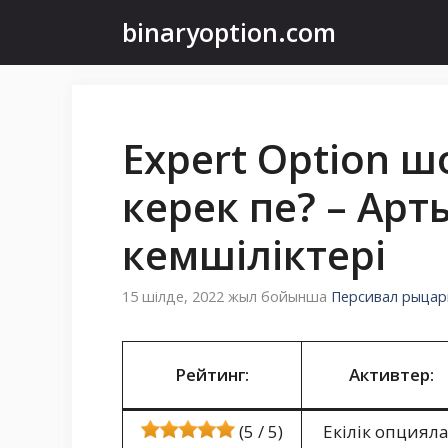
Мазмұнға
binaryoption.com
өту
Expert Option ш
керек пе? – Ар
кемшіліктері
15 шілде, 2022 жыл
бойынша
Персивал рыцар
Рейтинг:
Активтер:
(5 / 5)
Екілік опциял