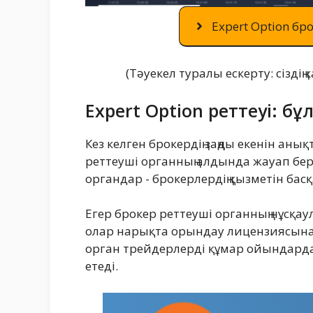
Expert Option бро
(Тәуекел туралы ескерту: сізді
Expert Option реттеуі: бұ
Кез келген брокердің заңды екенін анық
реттеуші органның алдында жауап бер
органдар - брокерлердің қызметін ба
Егер брокер реттеуші органның нұсқ
олар нарықта орындау лицензиясына
орган трейдерлерді құмар ойындарда
етеді.