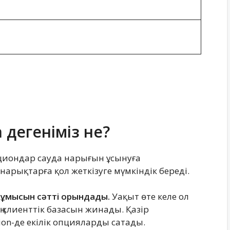
 дегеніміз не?
опциондар сауда нарығын ұсынуға
нарықтарға қол жеткізуге мүмкіндік береді.
 жұмысын сәтті орындады.
Уақыт өте келе ол
ң клиенттік базасын жинады. Қазір
on-де екілік опцияларды сатады.