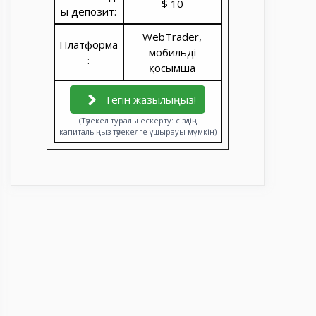
$ 10
ы депозит:
WebTrader,
Платформа
мобильді
:
қосымша
Тегін жазылыңыз!
(Тәуекел туралы ескерту: сіздің
капиталыңыз тәуекелге ұшырауы мүмкін)