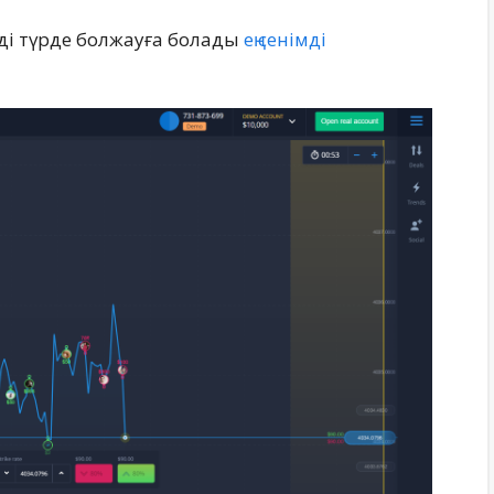
мді түрде болжауға болады
ең сенімді