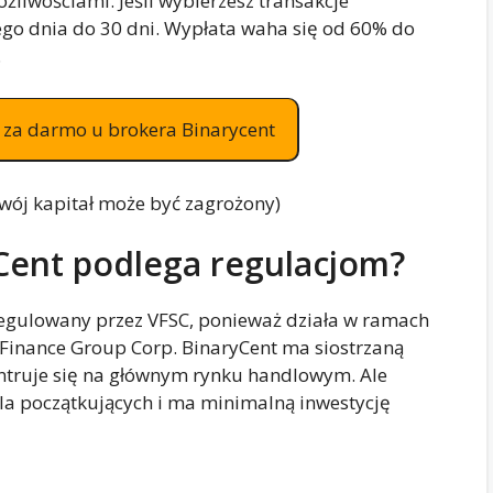
żliwościami. Jeśli wybierzesz transakcje
go dnia do 30 dni. Wypłata waha się od 60% do
.
az za darmo u brokera Binarycent
Twój kapitał może być zagrożony)
yCent podlega regulacjom?
regulowany przez VFSC, ponieważ działa w ramach
, Finance Group Corp. BinaryCent ma siostrzaną
entruje się na głównym rynku handlowym. Ale
dla początkujących i ma minimalną inwestycję