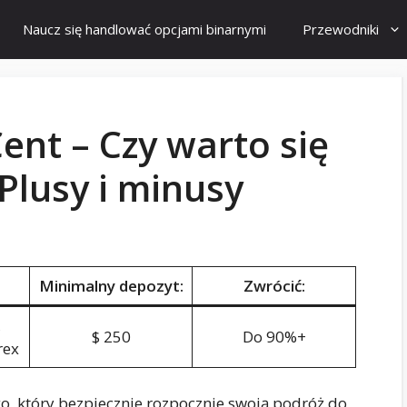
Naucz się handlować opcjami binarnymi
Przewodniki
ent – Czy warto się
Plusy i minusy
Minimalny depozyt:
Zwrócić:
,
$ 250
Do 90%+
rex
, który bezpiecznie rozpocznie swoją podróż do