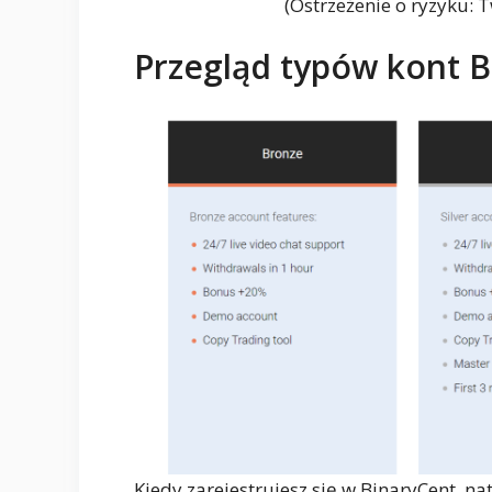
(Ostrzeżenie o ryzyku: 
Przegląd typów kont 
Kiedy zarejestrujesz się w BinaryCent, nat