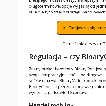
bieżącego możesz cieszyć się lepszymi mo
długoterminowe, opcje wygasną od jedne
80% dla tych trzech strategii handlowych
Zarejestruj się ter
(Ostrzeżenie o ryzyku: 
Regulacja – czy Binar
Znany broker handlowy BinaryCent jest 
swojej korporacyjnej spółki holdingowej
spółkę o nazwie BinaryMate, która konc
BinaryCent jest przeznaczony wyłącznie 
wynoszącą zaledwie 10 centów.
Handel mobilny