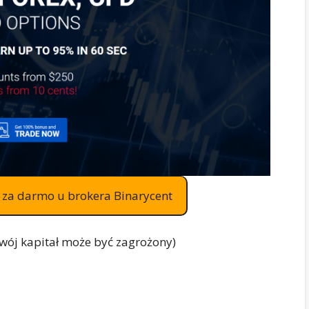
az za darmo u brokera Binarycent
Twój kapitał może być zagrożony)