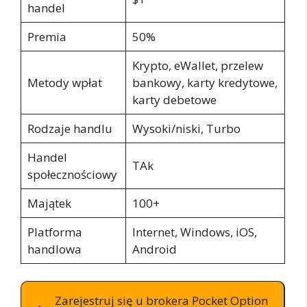
handel
Premia
50%
Krypto, eWallet, przelew
Metody wpłat
bankowy, karty kredytowe,
karty debetowe
Rodzaje handlu
Wysoki/niski, Turbo
Handel
TAk
społecznościowy
Majątek
100+
Platforma
Internet, Windows, iOS,
handlowa
Android
Zarejestruj się u brokera Pocket Option