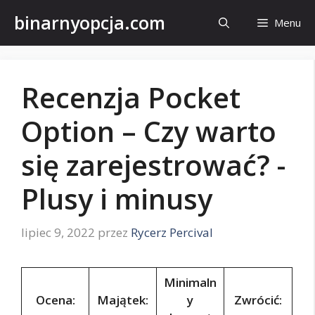
Przejdź
binarnyopcja.com
Menu
do
treści
Recenzja Pocket
Option – Czy warto
się zarejestrować? -
Plusy i minusy
lipiec 9, 2022
przez
Rycerz Percival
Minimaln
Ocena:
Majątek:
y
Zwrócić: