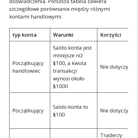
doświadczenia. Poniższa tabela zawiera
szczegółowe porównanie między różnymi
kontami handlowymi.
typ konta
Warunki
Korzyści
Saldo konta jest
mniejsze niż
Początkujący
$100, a kwota
Nie dotyczy
handlowiec
transakcji
wynosi około
$1000
Saldo konta to
Początkujący
Nie dotyczy
$100
Traderzy