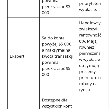
powinna
priorytetem w
przekraczać $3
wypłacie.
000
Handlowcy
zwiększyli
rentowność o
Saldo konta
8%. Mają
powyżej $5 000,
również
a maksymalna
pierwszeństwo
Ekspert
kwota transakcji
w wypłacie i
powinna
otrzymują
przekraczać $5
prezenty
000
premium oraz
rabaty na
rynku.
Dostępne dla
wszystkich kont