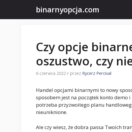
Przejdź
binarnyopcja.com
do
treści
Czy opcje binarn
oszustwo, czy ni
6 czerwca 2022 r
przez
Rycerz Percival
Handel opcjami binarnymi to nowy sposó
sposobem jest na początek konto demo i
potrzeba przyzwoitego planu handloweg
nieuniknione.
Ale czy wiesz, że dobra passa Twoich tra