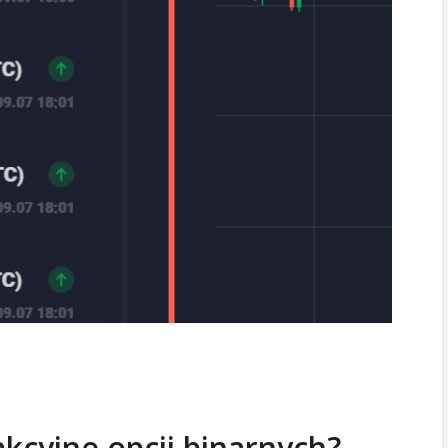
akcyjne opcji binarnych?