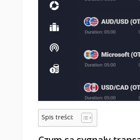
Spis treści:
Czym są sygnały trans