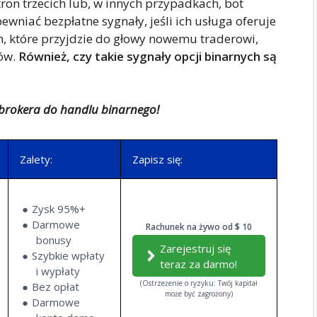
n trzecich lub, w innych przypadkach, bot
niać bezpłatne sygnały, jeśli ich usługa oferuje
, które przyjdzie do głowy nowemu traderowi,
łów.
Również, czy takie sygnały opcji binarnych są
brokera do handlu binarnego!
Zalety:
Zapisz się:
Zysk 95%+
Darmowe
Rachunek na żywo od $ 10
bonusy
Zarejestruj się
Szybkie wpłaty
teraz za darmo!
i wypłaty
(Ostrzeżenie o ryzyku: Twój kapitał
Bez opłat
może być zagrożony)
Darmowe