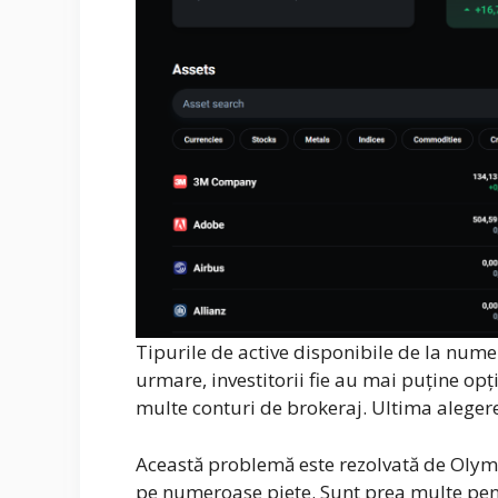
Tipurile de active disponibile de la numer
urmare, investitorii fie au mai puține opț
multe conturi de brokeraj. Ultima alegere 
Această problemă este rezolvată de Olymp 
pe numeroase piețe. Sunt prea multe pen