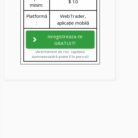
$ 10
minim:
Platformă
WebTrader,
:
aplicație mobilă
Inregistreaza-te
GRATUIT!
(Avertisment de risc: capitalul
dumneavoastră poate fi în pericol)