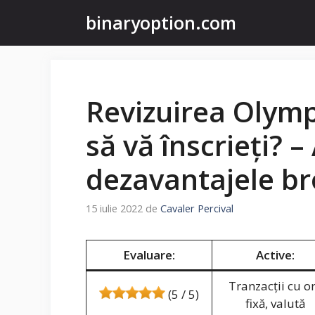
Sari
binaryoption.com
la
conținut
Revizuirea Olymp
să vă înscrieți? –
dezavantajele br
15 iulie 2022
de
Cavaler Percival
Evaluare:
Active:
Tranzacții cu o
(5 / 5)
fixă, valută