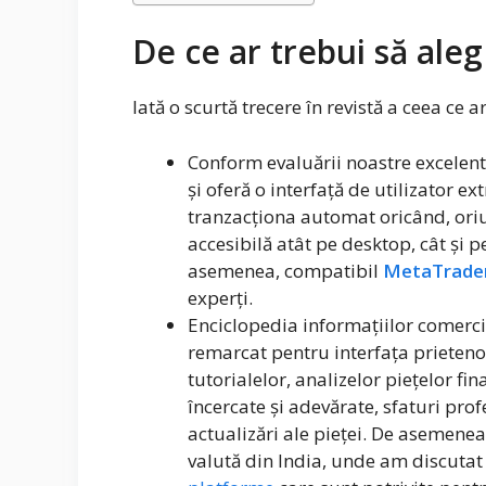
De ce ar trebui să ale
Iată o scurtă trecere în revistă a ceea ce 
Conform evaluării noastre excelen
și oferă o interfață de utilizator ex
tranzacționa automat oricând, oriu
accesibilă atât pe desktop, cât și p
asemenea, compatibil
MetaTrader
experți.
Enciclopedia informațiilor comerci
remarcat pentru interfața prietenoa
tutorialelor, analizelor piețelor fi
încercate și adevărate, sfaturi profes
actualizări ale pieței. De asemenea
valută din India, unde am discutat 