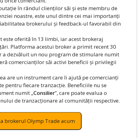
ru orice comerciant.
utație în rândul clienților săi și este membru de
ziei noastre, este unul dintre cei mai importanți
iabilitatea brokerului și feedback-ul favorabil din
t este oferită în 13 limbi, iar acest brokeraj
ări. Platforma acestui broker a primit recent 30
iar a dezvăluit un nou program de stimulare numit
feră comercianților săi activi beneficii și privilegii
tea are un instrument care îi ajută pe comercianți
e pentru fiecare tranzacție. Beneficiile nu se
rument numit „
Consilier
”, care poate evalua o
nului de tranzacționare al comunității respective.
it la brokerul Olymp Trade acum