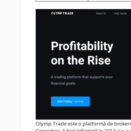
Olymp Trade este o platformă de brokeri d
Grenadine. A fost înființată în 2014 și s-a