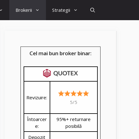
Brokerii
Strategii
Cel mai bun broker binar:
Revizuire:
5/5
Întoarcer
95%+ returnare
e:
posibilă
Depozit