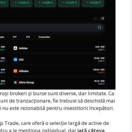
oși brokeri și burse sunt diverse, dar limitate. Ca
iuni de tranzacționare, fie trebuie să deschidă mai
nu este rezonabilă pentru investitorii începători.
Trade, care oferă o selecție largă de active de
tru a le menționa individual, dar
iată câteva