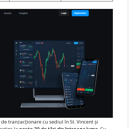
e tranzacționare cu sediul în St. Vincent și
 extins la
peste 30 de țări din întreaga lume
. Cu