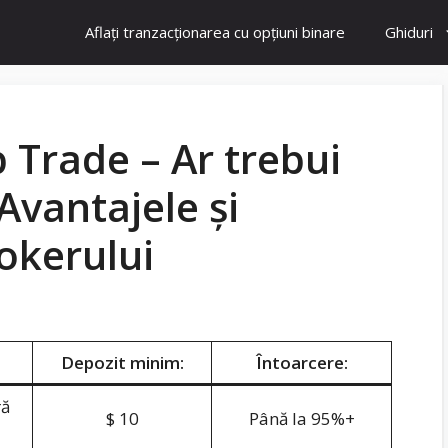
Aflați tranzacționarea cu opțiuni binare
Ghiduri
 Trade – Ar trebui
 Avantajele și
okerului
Depozit minim:
Întoarcere:
ră
$ 10
Până la 95%+