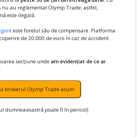
UA nu au reglementat Olymp Trade; astfel,
ă este ilegală.
agent
este fondul său de compensare. Platforma
coperire de 20.000 de euro în caz de accident.
ătoarea secțiune unde
am evidențiat de ce ar
.
it la brokerul Olymp Trade acum
lul dumneavoastră poate fi în pericol)