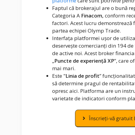
platforme
care sunt potrivite pent
Faptul că brokerajul are o bună rep
Categoria A
Finacom,
conform recen
factori. Acest lucru demonstrează f
partea echipei Olymp Trade.
Interfața platformei ușor de utiliza
deservește comercianți din 194 de ț
de active noi. Acest broker financ
„
Puncte de experiență XP
”, care o
mai mari.
Este "
Linia de profit
” funcționalita
să determine pragul de rentabilitat
opresc aici. Platforma are un inst
varietate de indicatori conform pla
Înscrieți-vă gratu