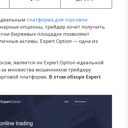
 идеальным
платформа для торговли
бинарные опционы, трейдер хочет получить
Сотни биржевых площадок позволяют
ичные активы. Expert Option — одна из
сом, является ли Expert Option идеальной
з-за множества мошенников трейдеру
орговой платформе.
В этом обзоре Expert