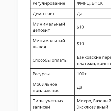
Регулирование
ФМРЦ, ВФСК
Демо-счет
Да
Минимальный
$10
депозит
Минимальный
$10
вывод
Банковские пер
Способы оплаты
платежи, крипт
Ресурсы
100+
Мобильное
Да
приложение
Типы учетных
Микро, Базовый
записей
Эксклюзивный