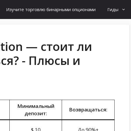
Изучите торговлю бинарными опционами
Гиды
tion — стоит ли
ся? - Плюсы и
Минимальный
Возвращаться:
депозит:
$ 10
До 90%+