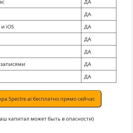
ac
ДА
ДА
 и iOS
ДА
ДА
ДА
 записями
ДА
ДА
ра Spectre.ai бесплатно прямо сейчас
ваш капитал может быть в опасности)