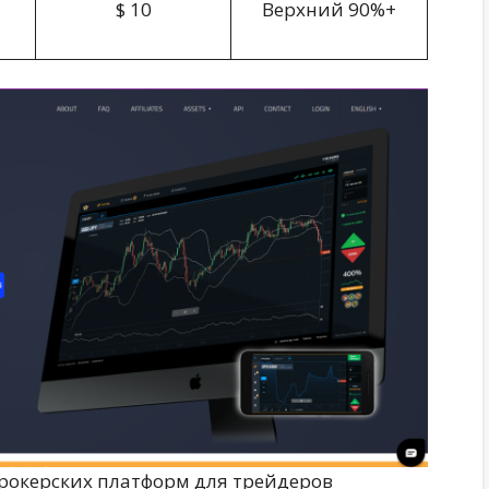
$ 10
Верхний 90%+
брокерских платформ для трейдеров