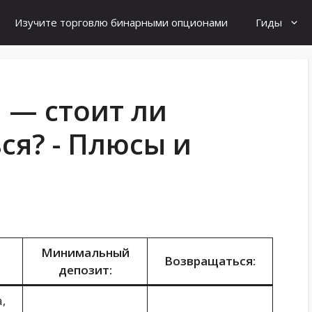
Изучите торговлю бинарными опционами
Гиды
i — стоит ли
ся? - Плюсы и
Минимальный
Возвращаться:
депозит:
,