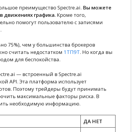
ольшое преимущество Spectre.ai.
Вы можете
 в движениях графика.
Кроме того,
льно помогут пользователю с записями
.
но 75%), чем у большинства брокеров
жно считать недостатком
1ТП9Т
. Но когда вы
водом для беспокойства.
tre.ai — встроенный в Spectre.ai
ой API. Эта платформа использует
ботов. Поэтому трейдеры будут принимать
лючить максимальные факторы риска. В
чить необходимую информацию.
ДА НЕТ