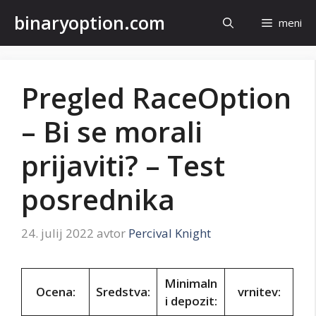
Preskoči
binaryoption.com
meni
na
vsebino
Pregled RaceOption
– Bi se morali
prijaviti? – Test
posrednika
24. julij 2022
avtor
Percival Knight
Minimaln
Ocena:
Sredstva:
vrnitev:
i depozit: