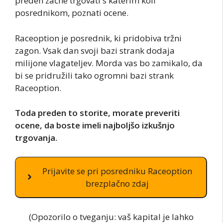
preden začne trgovati s katerim koli
posrednikom, poznati ocene.
Raceoption je posrednik, ki pridobiva tržni
zagon. Vsak dan svoji bazi strank dodaja
milijone vlagateljev. Morda vas bo zamikalo, da
bi se pridružili tako ogromni bazi strank
Raceoption.
Toda preden to storite, morate preveriti
ocene, da boste imeli najboljšo izkušnjo
trgovanja.
Prijavite se pri posredniku Raceoption
brezplačno zdaj
(Opozorilo o tveganju: vaš kapital je lahko