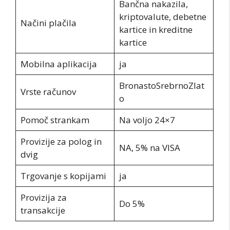
Bančna nakazila,
kriptovalute, debetne
Načini plačila
kartice in kreditne
kartice
Mobilna aplikacija
ja
BronastoSrebrnoZlat
Vrste računov
o
Pomoč strankam
Na voljo 24×7
Provizije za polog in
NA, 5% na VISA
dvig
Trgovanje s kopijami
ja
Provizija za
Do 5%
transakcije