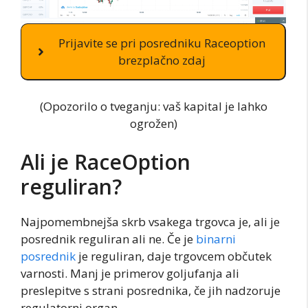
Prijavite se pri posredniku Raceoption
brezplačno zdaj
(Opozorilo o tveganju: vaš kapital je lahko
ogrožen)
Ali je RaceOption
reguliran?
Najpomembnejša skrb vsakega trgovca je, ali je
posrednik reguliran ali ne. Če je
binarni
posrednik
je reguliran, daje trgovcem občutek
varnosti. Manj je primerov goljufanja ali
preslepitve s strani posrednika, če jih nadzoruje
regulatorni organ.