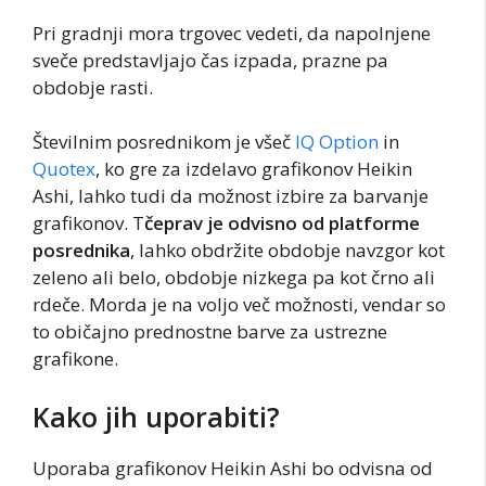
Pri gradnji mora trgovec vedeti, da napolnjene
sveče predstavljajo čas izpada, prazne pa
obdobje rasti.
Številnim posrednikom je všeč
IQ Option
in
Quotex
, ko gre za izdelavo grafikonov Heikin
Ashi, lahko tudi da možnost izbire za barvanje
grafikonov. T
čeprav je odvisno od platforme
posrednika
, lahko obdržite obdobje navzgor kot
zeleno ali belo, obdobje nizkega pa kot črno ali
rdeče. Morda je na voljo več možnosti, vendar so
to običajno prednostne barve za ustrezne
grafikone.
Kako jih uporabiti?
Uporaba grafikonov Heikin Ashi bo odvisna od