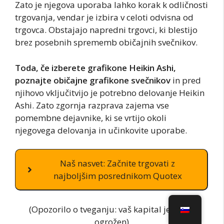
Zato je njegova uporaba lahko korak k odličnosti
trgovanja, vendar je izbira v celoti odvisna od
trgovca. Obstajajo napredni trgovci, ki blestijo
brez posebnih sprememb običajnih svečnikov.
Toda, če izberete grafikone Heikin Ashi,
poznajte običajne grafikone svečnikov
in pred
njihovo vključitvijo je potrebno delovanje Heikin
Ashi. Zato zgornja razprava zajema vse
pomembne dejavnike, ki se vrtijo okoli
njegovega delovanja in učinkovite uporabe.
Naš nasvet: Začnite trgovati z
najboljšim posrednikom Quotex
(Opozorilo o tveganju: vaš kapital je lahko
ogrožen)