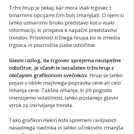
Tržni hrup je nekaj, kar mora vsak trgovec z
binarnimi opcijami čim bolj zmanjšati. O njem si
lahko ustvarimo široko predstavo kot o vsaki
informaciji, ki prispeva k napačni predstavitvi
trendov. Prisotnost tržnega hrupa bo le zmedla
trgovca in povzročila slabe odločitve.
Glavni razlog, da trgovec sprejema neuspešne
odločitve, je včasih le nezaželen tržni hrup z
običajnim grafikonom svečnikov.
Hrup se lahko
pojavi v obliki majhnega popravka cene ali celo
nihanja cene. Takšna nihanja, ki jih pogosto
imenujemo volatilnost, lahko postanejo glavni
vzrok za izkrivljanje trenda.
Tako grafikon Hekin Ashi spremeni ranljivosti
navadnega svečnika in lahko učinkovito zmanjša