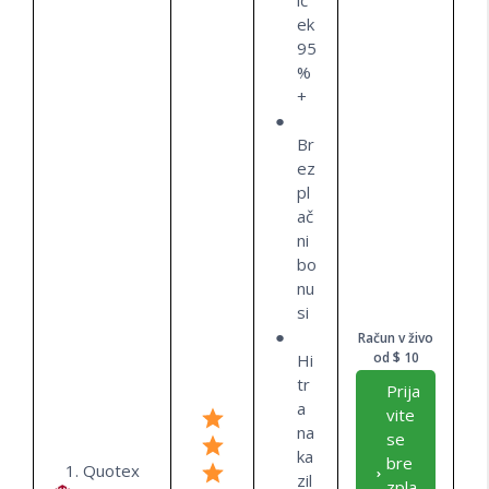
ič
ek
95
%
+
Br
ez
pl
ač
ni
bo
nu
si
Račun v živo
od $ 10
Hi
tr
Prija
a
vite
na
se
ka
bre
1. Quotex
zil
zpla