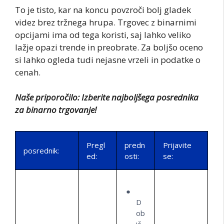
To je tisto, kar na koncu povzroči bolj gladek
videz brez tržnega hrupa. Trgovec z binarnimi
opcijami ima od tega koristi, saj lahko veliko
lažje opazi trende in preobrate. Za boljšo oceno
si lahko ogleda tudi nejasne vrzeli in podatke o
cenah.
Naše priporočilo: Izberite najboljšega posrednika
za binarno trgovanje!
Pregl
predn
Prijavite
posrednik:
ed:
osti:
se:
D
ob