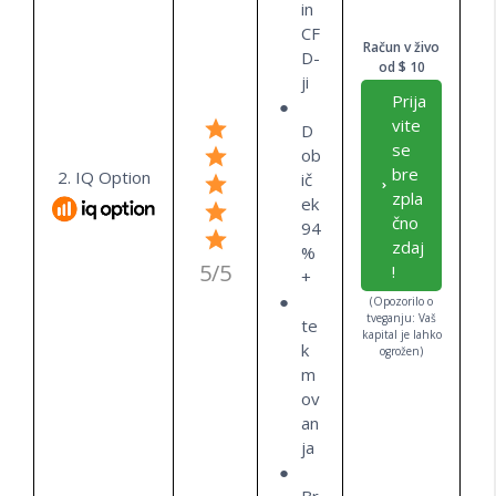
in
CF
Račun v živo
D-
od $ 10
ji
Prija
vite
D
se
ob
bre
2. IQ Option
ič
zpla
ek
čno
94
zdaj
%
5/5
!
+
(Opozorilo o
tveganju: Vaš
te
kapital je lahko
k
ogrožen)
m
ov
an
ja