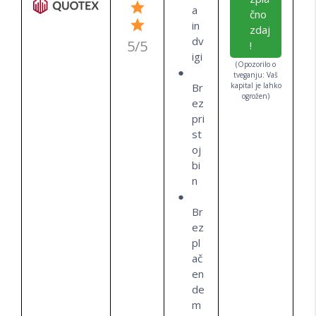
a
čno
in
zdaj
dv
5/5
!
igi
(Opozorilo o
tveganju: Vaš
Br
kapital je lahko
ogrožen)
ez
pri
st
oj
bi
n
Br
ez
pl
ač
en
de
m