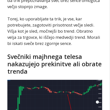
da trik prepoznavanja sveč brez sence omogoča
večjo stopnjo zmage.
Torej, ko uporabljate ta trik, je vse, kar
potrebujete, zagotoviti prisotnost večje sledi.
Višja kot je sled, močnejši bo trend. Obratno
velja za trgovce, ki iščejo medvedji trend. Morali
bi iskati sveče brez zgornje sence.
Svečniki majhnega telesa
nakazujejo prekinitve ali obrate
trenda