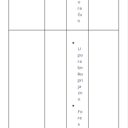
o
ra
ču
n
U
po
ra
bn
iku
pri
ja
zn
o
Fo
re
x