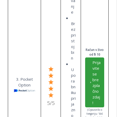
va
nj
e
Br
ez
pri
st
oj
Račun v živo
bi
od $ 10
n
Prija
vite
U
se
po
3. Pocket
bre
ra
Option
zpla
bn
čno
iku
zdaj
pri
5/5
!
ja
zn
(Opozorilo o
tveganju: Vaš
o