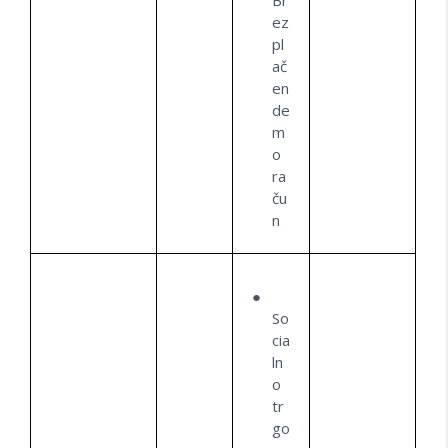
Br
ez
pl
ač
en
de
m
o
ra
ču
n
So
cia
ln
o
tr
go