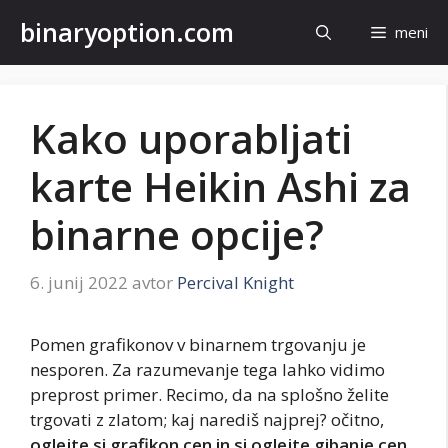
Preskoči
binaryoption.com
meni
na
vsebino
Kako uporabljati
karte Heikin Ashi za
binarne opcije?
6. junij 2022
avtor
Percival Knight
Pomen grafikonov v binarnem trgovanju je
nesporen. Za razumevanje tega lahko vidimo
preprost primer. Recimo, da na splošno želite
trgovati z zlatom; kaj narediš najprej? očitno,
oglejte si grafikon cen in si oglejte gibanje cen
.