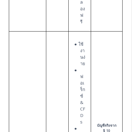
ล
อง
ฟ
รี
ใช้
งา
นง่
าย
ฟ
อเ
ร็ก
ซ์
&
CF
D
s
บัญชีจริงจาก
$ 10