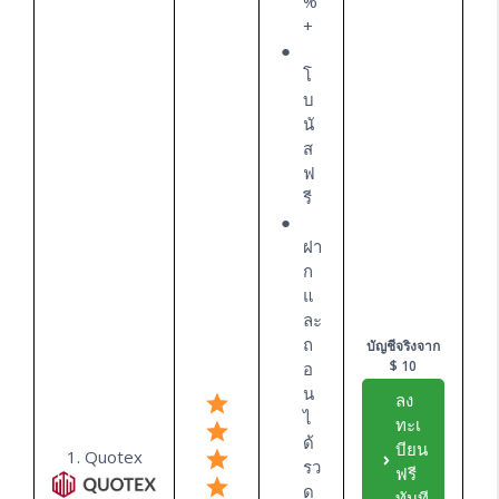
%
+
โ
บ
นั
ส
ฟ
รี
ฝา
ก
แ
ละ
ถ
บัญชีจริงจาก
$ 10
อ
น
ลง
ไ
ทะเ
ด้
บียน
1. Quotex
รว
ฟรี
ด
ทันที