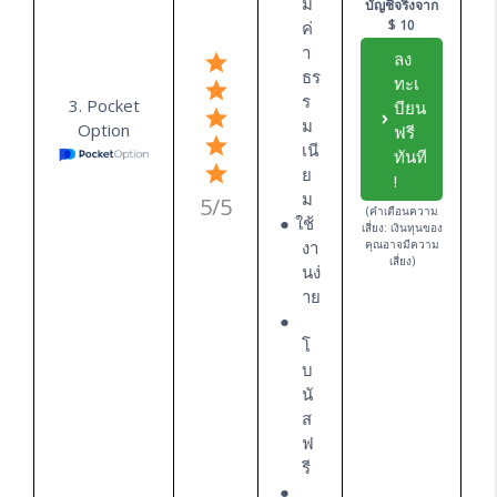
มี
บัญชีจริงจาก
$ 10
ค่
า
ลง
ธร
ทะเ
ร
3. Pocket
บียน
ม
Option
ฟรี
เนี
ทันที
ย
!
ม
5/5
(คำเตือนความ
ใช้
เสี่ยง: เงินทุนของ
งา
คุณอาจมีความ
เสี่ยง)
นง่
าย
โ
บ
นั
ส
ฟ
รี