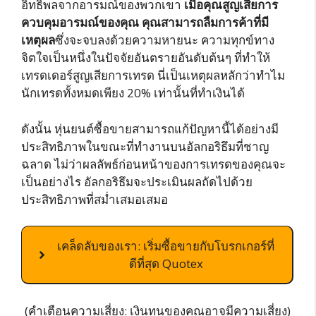
อิทธิพลจากอารมณ์ของพวกเขา
เมื่อคุณสูญเสียการ
ควบคุมอารมณ์ของคุณ คุณสามารถลืมการค้าที่มี
เหตุผล
ซึ่งจะจบลงด้วยความหายนะ ความทุกข์ทาง
จิตใจเป็นหนึ่งในปัจจัยอันตรายอันดับต้นๆ ที่ทำให้
เทรดเดอร์สูญเสียการเทรด นี่เป็นเหตุผลหลักว่าทำไม
นักเทรดทั้งหมดเพียง 20% เท่านั้นที่ทำเงินได้
ดังนั้น หุ่นยนต์ซื้อขายสามารถแก้ปัญหานี้ได้อย่างมี
ประสิทธิภาพในขณะที่ทำงานบนอัลกอริธึมที่ชาญ
ฉลาด ไม่ว่าผลลัพธ์ก่อนหน้าของการเทรดของคุณจะ
เป็นอย่างไร อัลกอริธึมจะประเมินผลถัดไปด้วย
ประสิทธิภาพที่สม่ำเสมอเสมอ
เคล็ดลับของเรา: เริ่มซื้อขายกับโบรกเกอร์ที่
ดีที่สุด Quotex
(คำเตือนความเสี่ยง: เงินทุนของคุณอาจมีความเสี่ยง)