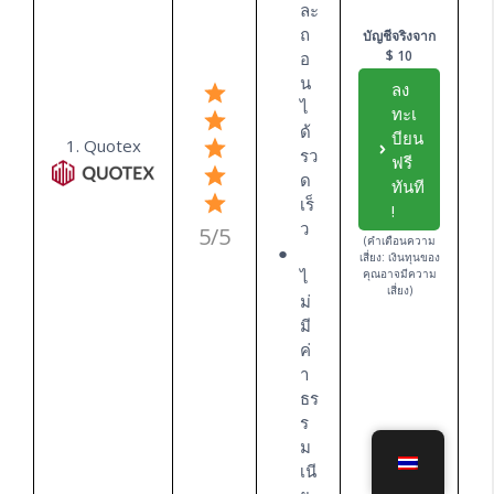
ละ
ถ
บัญชีจริงจาก
$ 10
อ
น
ลง
ไ
ทะเ
ด้
บียน
1. Quotex
รว
ฟรี
ด
ทันที
เร็
!
ว
5/5
(คำเตือนความ
เสี่ยง: เงินทุนของ
ไ
คุณอาจมีความ
เสี่ยง)
ม่
มี
ค่
า
ธร
ร
ม
เนี