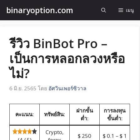
ข้าม
binaryoption.com
เมนู
ไป
ที่
เนื้อหา
รีวิว BinBot Pro –
เป็นการหลอกลวงหรือ
ไม่?
6 มิ.ย. 2565
โดย
อัศวินเพอร์ซิวาล
ฝากขั้น
การลงทุน
คะแนน:
ทรัพย์สิน:
ต่ำ:
ขั้นต่ำ:
Crypto,
$ 250
$ 0.1 – $ 1
(4 / 5)
forex