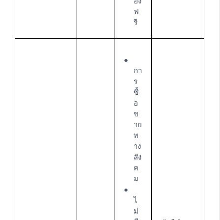
อง
ฟ
รี
กา
ร
ซื้
อ
ข
าย
ท
าง
สัง
ค
ม
ไ
ม่