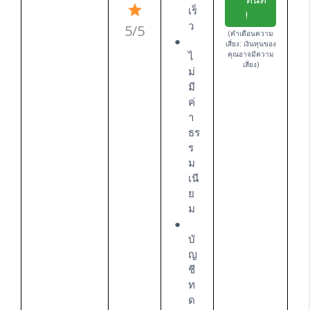
เร็
!
ว
5/5
(คำเตือนความ
เสี่ยง: เงินทุนของ
ไ
คุณอาจมีความ
เสี่ยง)
ม่
มี
ค่
า
ธร
ร
ม
เนี
ย
ม
บั
ญ
ชี
ท
ด