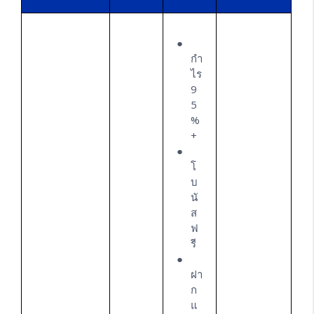
กำ
ไร
9
5
%
+
โ
บ
นั
ส
ฟ
รี
ฝา
ก
แ