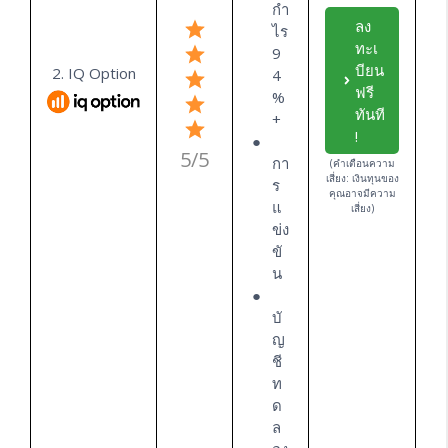
กำ
ลง
ไร
ทะเ
9
บียน
2. IQ Option
4
ฟรี
%
ทันที
+
!
5/5
กา
(คำเตือนความ
เสี่ยง: เงินทุนของ
ร
คุณอาจมีความ
แ
เสี่ยง)
ข่ง
ขั
น
บั
ญ
ชี
ท
ด
ล