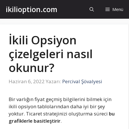
İçeriğe
ikilioption.com
Menü
atla
İkili Opsiyon
çizelgeleri nasıl
okunur?
Haziran 6, 2022
Yazarı:
Percival Şövalyesi
Bir varlığın fiyat geçmiş bilgilerini bilmek için
ikili opsiyon tablolarından daha iyi bir şey
yoktur. Ticaret stratejinizi oluşturma süreci
bu
grafiklerle basitleştirir
.