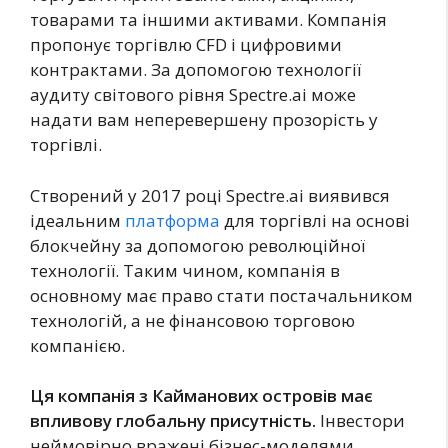
товарами та іншими активами. Компанія
пропонує торгівлю CFD і цифровими
контрактами. За допомогою технології
аудиту світового рівня Spectre.ai може
надати вам неперевершену прозорість у
торгівлі.
Створений у 2017 році Spectre.ai виявився
ідеальним
платформа
для торгівлі на основі
блокчейну за допомогою революційної
технології. Таким чином, компанія в
основному має право стати постачальником
технологій, а не фінансовою торговою
компанією.
Ця компанія з Кайманових островів має
впливову глобальну присутність.
Інвестори
неймовірно вражені бізнес-моделями