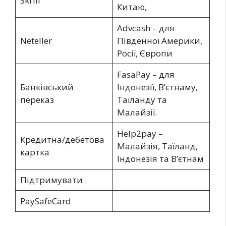
Skrill
Китаю,
Advcash – для
Neteller
Південної Америки,
Росії, Європи
FasaPay – для
Банківський
Індонезії, В’єтнаму,
переказ
Таїланду та
Малайзії.
Help2pay –
Кредитна/дебетова
Малайзія, Таїланд,
картка
Індонезія та В’єтнам
Підтримувати
PaySafeCard