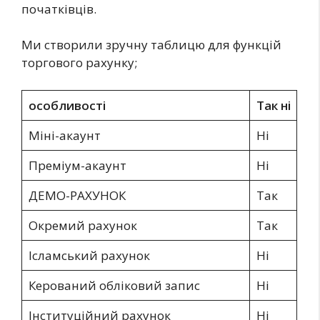
початківців.
Ми створили зручну таблицю для функцій
торгового рахунку;
особливості
Так ні
Міні-акаунт
Ні
Преміум-акаунт
Ні
ДЕМО-РАХУНОК
Так
Окремий рахунок
Так
Ісламський рахунок
Ні
Керований обліковий запис
Ні
Інституційний рахунок
Ні