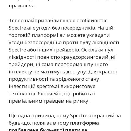
вражаюча.
Тепер найпривабливішою особливістю
Spectre.ai є угоди без посередників. На цій
торговій платформі ви можете укладати
угоди безпосередньо проти пулу ліквідності
Spectre або інших трейдерів. Оскільки пул
ліквідності повністю краудсорсинговий, ні
трейдери, ні сама платформа штучного
інтелекту не матимуть доступу. Для кращої
продуктивності та зрідженого стану
інвестицій spectre.ai використовує
технологію блокчейн, що робить їх
преміальним гравцем на ринку.
Ще одна причина, чому Spectre.ai кращий за
будь-що, полягає в тому
платформа
позбавлена будь-якої плати за