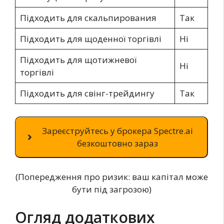
Підходить для скальпирования
Так
Підходить для щоденної торгівлі
Ні
Підходить для щотижневої
Ні
торгівлі
Підходить для свінг-трейдингу
Так
Зареєструйтесь у брокера Spectre.ai
безкоштовно зараз
(Попередження про ризик: ваш капітал може
бути під загрозою)
Огляд додаткових