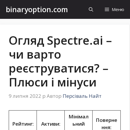
Перейти
binaryoption.com
Меню
до
контенту
Огляд Spectre.ai –
чи варто
реєструватися? –
Плюси і мінуси
9 липня 2022 р
Автор
Персіваль Найт
Мінімал
Поверне
Рейтинг:
Активи:
ьний
ння: