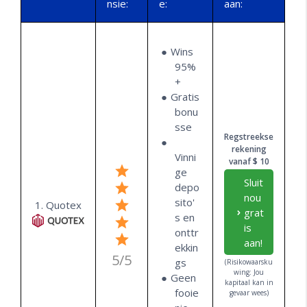
nsie:
e:
aan:
Wins
95%
+
Gratis
bonu
sse
Regstreekse
rekening
Vinni
vanaf $ 10
ge
Sluit
depo
nou
sito'
1. Quotex
grat
s en
is
onttr
aan!
ekkin
5/5
gs
(Risikowaarsku
wing: Jou
Geen
kapitaal kan in
fooie
gevaar wees)