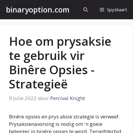
Slaan
binaryoption.com
Spyskaart
oor
na
inhoud
Hoe om prysaksie
te gebruik vir
Binêre Opsies -
Strategieë
9 Julie 2022
deur
Percival Knight
Binêre opsies en prys aksie strategie is verweef.
Prysaksienavorsing is nodig om 'n goeie
belegger in binêre opsies te word. Terselfdertyd