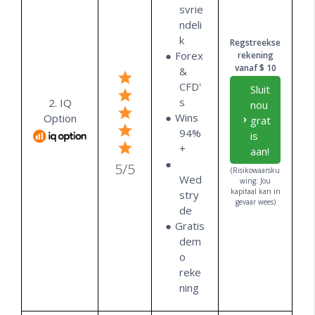
svrie
ndeli
k
Regstreekse
Forex
rekening
vanaf $ 10
&
CFD'
Sluit
s
2. IQ
nou
Wins
Option
grat
94%
is
+
aan!
5/5
(Risikowaarsku
Wed
wing: Jou
kapitaal kan in
stry
gevaar wees)
de
Gratis
dem
o
reke
ning