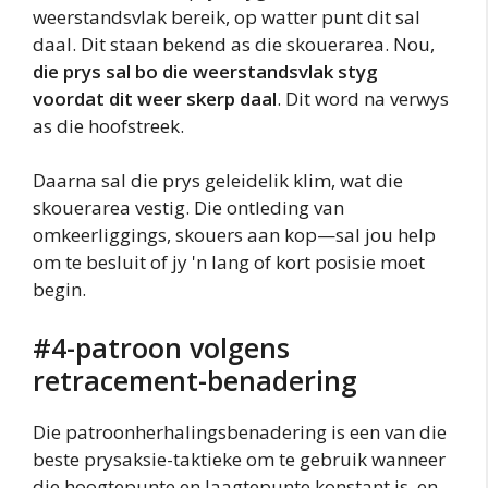
weerstandsvlak bereik, op watter punt dit sal
daal. Dit staan bekend as die skouerarea. Nou,
die prys sal bo die weerstandsvlak styg
voordat dit weer skerp daal
. Dit word na verwys
as die hoofstreek.
Daarna sal die prys geleidelik klim, wat die
skouerarea vestig. Die ontleding van
omkeerliggings, skouers aan kop—sal jou help
om te besluit of jy 'n lang of kort posisie moet
begin.
#4-patroon volgens
retracement-benadering
Die patroonherhalingsbenadering is een van die
beste prysaksie-taktieke om te gebruik wanneer
die hoogtepunte en laagtepunte konstant is, en