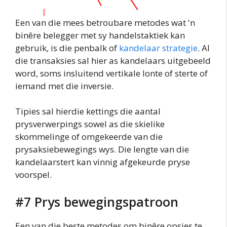
Een van die mees betroubare metodes wat 'n
binêre belegger met sy handelstaktiek kan
gebruik, is die penbalk of
kandelaar strategie
. Al
die transaksies sal hier as kandelaars uitgebeeld
word, soms insluitend vertikale lonte of sterte of
iemand met die inversie.
Tipies sal hierdie kettings die aantal
prysverwerpings sowel as die skielike
skommelinge of omgekeerde van die
prysaksiebewegings wys. Die lengte van die
kandelaarstert kan vinnig afgekeurde pryse
voorspel.
#7 Prys bewegingspatroon
Een van die beste metodes om binêre opsies te