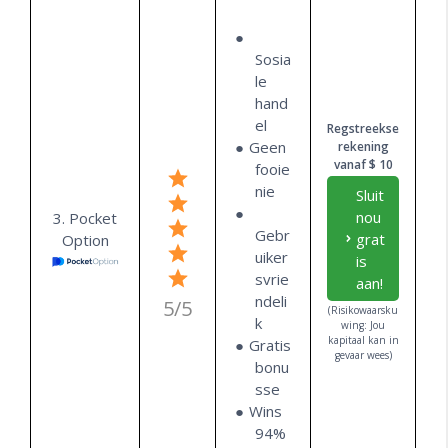
Sosia
le
hand
el
Regstreekse
Geen
rekening
vanaf $ 10
fooie
nie
Sluit
nou
3. Pocket
Gebr
grat
Option
uiker
is
svrie
aan!
ndeli
5/5
(Risikowaarsku
k
wing: Jou
kapitaal kan in
Gratis
gevaar wees)
bonu
sse
Wins
94%