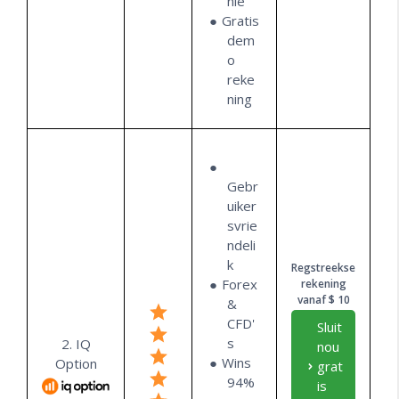
nie
Gratis
dem
o
reke
ning
Gebr
uiker
svrie
ndeli
k
Regstreekse
Forex
rekening
vanaf $ 10
&
CFD'
Sluit
s
2. IQ
nou
Wins
Option
grat
94%
is