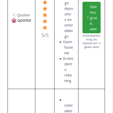
ge
Sluit
depo
nou
sito'
1. Quotex
grat
s en
is
onttr
aan!
ekkin
5/5
gs
(Risikowaarsku
wing: Jou
Geen
kapitaal kan in
fooie
gevaar wees)
nie
Gratis
dem
o
reke
ning
Gebr
uiker