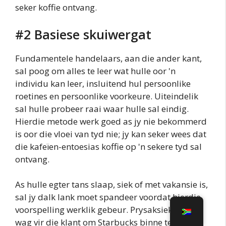
seker koffie ontvang.
#2 Basiese skuiwergat
Fundamentele handelaars, aan die ander kant,
sal poog om alles te leer wat hulle oor 'n
individu kan leer, insluitend hul persoonlike
roetines en persoonlike voorkeure. Uiteindelik
sal hulle probeer raai waar hulle sal eindig.
Hierdie metode werk goed as jy nie bekommerd
is oor die vloei van tyd nie; jy kan seker wees dat
die kafeïen-entoesias koffie op 'n sekere tyd sal
ontvang.
As hulle egter tans slaap, siek of met vakansie is,
sal jy dalk lank moet spandeer voordat hierdie
voorspelling werklik gebeur. Prysaksiekenners
wag vir die klant om Starbucks binne te gaan