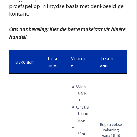
proefspel op 'n intydse basis met denkbeeldige
kontant.
Ons aanbeveling: Kies die beste makelaar vir binêre
handel!
Rese
Voordel
Teken
Makelaar:
nsie:
e:
aan:
Wins
95%
+
Gratis
bonu
sse
Regstreekse
rekening
Vinni
vanaf $ 10