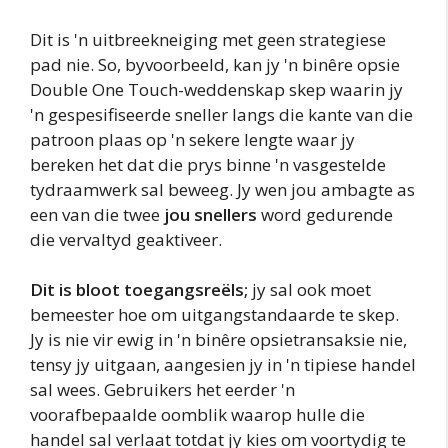
Dit is 'n uitbreekneiging met geen strategiese
pad nie. So, byvoorbeeld, kan jy 'n binêre opsie
Double One Touch-weddenskap skep waarin jy
'n gespesifiseerde sneller langs die kante van die
patroon plaas op 'n sekere lengte waar jy
bereken het dat die prys binne 'n vasgestelde
tydraamwerk sal beweeg. Jy wen jou ambagte as
een van die twee
jou snellers
word gedurende
die vervaltyd geaktiveer.
Dit is bloot toegangsreëls;
jy sal ook moet
bemeester hoe om uitgangstandaarde te skep.
Jy is nie vir ewig in 'n binêre opsietransaksie nie,
tensy jy uitgaan, aangesien jy in 'n tipiese handel
sal wees. Gebruikers het eerder 'n
voorafbepaalde oomblik waarop hulle die
handel sal verlaat totdat jy kies om voortydig te