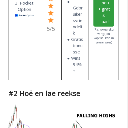
nou
3. Pocket
Gebr
grat
Option
uiker
is
svrie
aan!
ndeli
5/5
(Risikowaarsku
k
wing: Jou
kapitaal kan in
Gratis
gevaar wees)
bonu
sse
Wins
94%
+
#2 Hoë en lae reekse