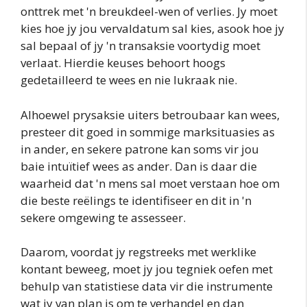
onttrek met 'n breukdeel-wen of verlies. Jy moet
kies hoe jy jou vervaldatum sal kies, asook hoe jy
sal bepaal of jy 'n transaksie voortydig moet
verlaat. Hierdie keuses behoort hoogs
gedetailleerd te wees en nie lukraak nie.
Alhoewel prysaksie uiters betroubaar kan wees,
presteer dit goed in sommige marksituasies as
in ander, en sekere patrone kan soms vir jou
baie intuïtief wees as ander. Dan is daar die
waarheid dat 'n mens sal moet verstaan hoe om
die beste reëlings te identifiseer en dit in 'n
sekere omgewing te assesseer.
Daarom, voordat jy regstreeks met werklike
kontant beweeg, moet jy jou tegniek oefen met
behulp van statistiese data vir die instrumente
wat jy van plan is om te verhandel en dan