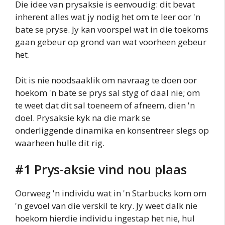
Die idee van prysaksie is eenvoudig: dit bevat
inherent alles wat jy nodig het om te leer oor 'n
bate se pryse. Jy kan voorspel wat in die toekoms
gaan gebeur op grond van wat voorheen gebeur
het.
Dit is nie noodsaaklik om navraag te doen oor
hoekom 'n bate se prys sal styg of daal nie; om
te weet dat dit sal toeneem of afneem, dien 'n
doel. Prysaksie kyk na die mark se
onderliggende dinamika en konsentreer slegs op
waarheen hulle dit rig.
#1 Prys-aksie vind nou plaas
Oorweeg 'n individu wat in 'n Starbucks kom om
'n gevoel van die verskil te kry. Jy weet dalk nie
hoekom hierdie individu ingestap het nie, hul