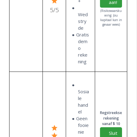
+
aan!
5/5
(Risikowaarsku
Wed
wing: Jou
kapitaal kan in
stry
gevaar wees)
de
Gratis
dem
o
reke
ning
Sosia
le
hand
el
Regstreekse
Geen
rekening
vanaf $ 10
fooie
nie
Sluit