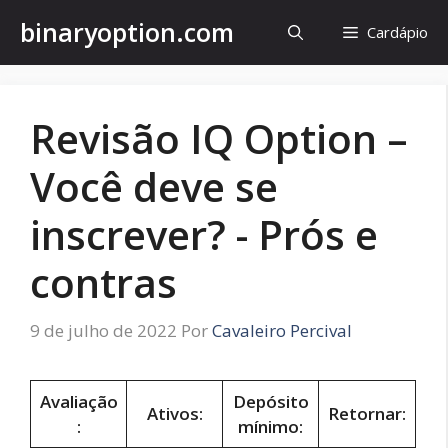
Pular
binaryoption.com
Cardápio
para
o
conteúdo
Revisão IQ Option –
Você deve se
inscrever? - Prós e
contras
9 de julho de 2022
Por
Cavaleiro Percival
Avaliação
Depósito
Ativos:
Retornar:
:
mínimo: