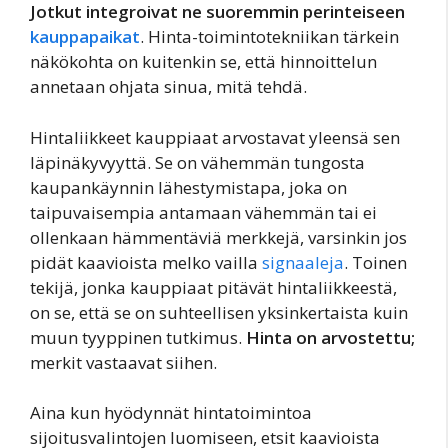
Jotkut integroivat ne suoremmin perinteiseen
kauppapaikat
.
Hinta-toimintotekniikan tärkein
näkökohta on kuitenkin se, että hinnoittelun
annetaan ohjata sinua, mitä tehdä.
Hintaliikkeet kauppiaat arvostavat yleensä sen
läpinäkyvyyttä. Se on vähemmän tungosta
kaupankäynnin lähestymistapa, joka on
taipuvaisempia antamaan vähemmän tai ei
ollenkaan hämmentäviä merkkejä, varsinkin jos
pidät kaavioista melko vailla
signaaleja
. Toinen
tekijä, jonka kauppiaat pitävät hintaliikkeestä,
on se, että se on suhteellisen yksinkertaista kuin
muun tyyppinen tutkimus.
Hinta on arvostettu;
merkit vastaavat siihen.
Aina kun hyödynnät hintatoimintoa
sijoitusvalintojen luomiseen, etsit kaavioista