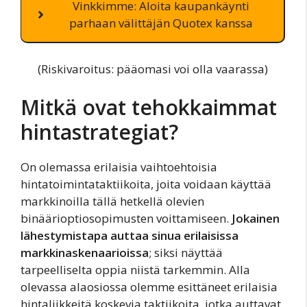
Vinkkimme: Aloita kaupankäynti
parhaan välittäjän Quotex kanssa
(Riskivaroitus: pääomasi voi olla vaarassa)
Mitkä ovat tehokkaimmat
hintastrategiat?
On olemassa erilaisia vaihtoehtoisia
hintatoimintataktiikoita, joita voidaan käyttää
markkinoilla tällä hetkellä olevien
binäärioptiosopimusten voittamiseen.
Jokainen
lähestymistapa auttaa sinua erilaisissa
markkinaskenaarioissa
; siksi näyttää
tarpeelliselta oppia niistä tarkemmin. Alla
olevassa alaosiossa olemme esittäneet erilaisia
hintaliikkeitä koskevia taktiikoita, jotka auttavat