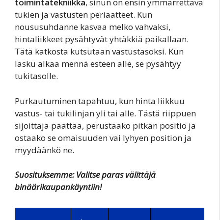
toimintatekniikka
, sinun on ensin ymmärrettävä
tukien ja vastusten periaatteet. Kun
noususuhdanne kasvaa melko vahvaksi,
hintaliikkeet pysähtyvät yhtäkkiä paikallaan.
Tätä katkosta kutsutaan vastustasoksi. Kun
lasku alkaa mennä esteen alle, se pysähtyy
tukitasolle.
Purkautuminen tapahtuu, kun hinta liikkuu
vastus- tai tukilinjan yli tai alle. Tästä riippuen
sijoittaja päättää, perustaako pitkän positio ja
ostaako se omaisuuden vai lyhyen position ja
myydäänkö ne.
Suosituksemme: Valitse paras välittäjä
binäärikaupankäyntiin!