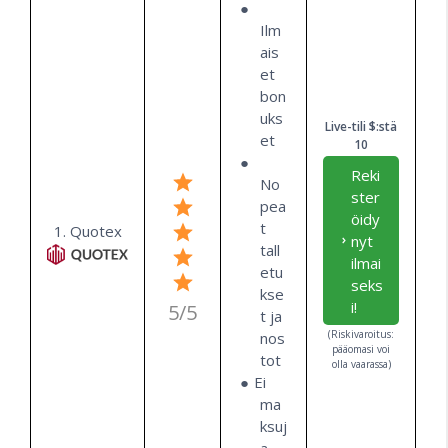
Ilm
ais
et
bon
uks
Live-tili $:stä
et
10
Reki
No
ster
pea
öidy
t
1. Quotex
nyt
tall
ilmai
etu
seks
kse
i!
5/5
t ja
(Riskivaroitus:
nos
pääomasi voi
tot
olla vaarassa)
Ei
ma
ksuj
a