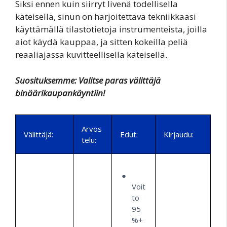
Siksi ennen kuin siirryt livenä todellisella
käteisellä, sinun on harjoitettava tekniikkaasi
käyttämällä tilastotietoja instrumenteista, joilla
aiot käydä kauppaa, ja sitten kokeilla peliä
reaaliajassa kuvitteellisella käteisellä.
Suosituksemme: Valitse paras välittäjä
binäärikaupankäyntiin!
Arvos
Välittäjä:
Edut:
Kirjaudu:
telu:
Voit
to
95
%+