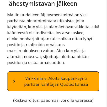
lähestymistavan jälkeen
Mallin uudelleenjäljitysmenetelmä on yksi
parhaista hintatoimintataktiikoista, joita
käytetään, kun ylä- ja alamäet ovat vakioita, eikä
käänteestä ole todisteita. Jos arvo laskee,
elinkeinonharjoittajan tulee alkaa ottaa lyhyt
positio ja realisoida omaisuus
maksimoidakseen voiton. Aina kun ylä- ja
alamäet nousevat, sijoittaja aloittaa pitkän
position ja ostaa omaisuuden.
Vinkkimme: Aloita kaupankäynti
parhaan välittäjän Quotex kanssa
(Riskivaroitus: pääomasi voi olla vaarassa)