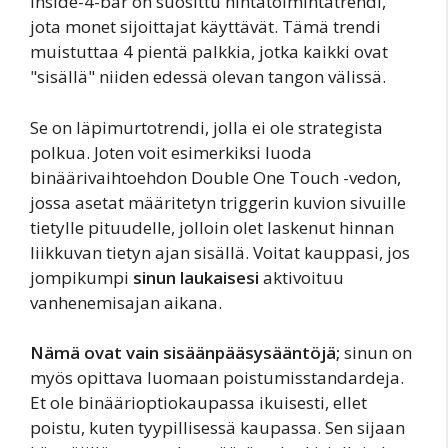
Inside-4-bar on suosittu hintatoimintatrendi,
jota monet sijoittajat käyttävät. Tämä trendi
muistuttaa 4 pientä palkkia, jotka kaikki ovat
"sisällä" niiden edessä olevan tangon välissä.
Se on läpimurtotrendi, jolla ei ole strategista
polkua. Joten voit esimerkiksi luoda
binäärivaihtoehdon Double One Touch -vedon,
jossa asetat määritetyn triggerin kuvion sivuille
tietylle pituudelle, jolloin olet laskenut hinnan
liikkuvan tietyn ajan sisällä. Voitat kauppasi, jos
jompikumpi
sinun laukaisesi
aktivoituu
vanhenemisajan aikana.
Nämä ovat vain sisäänpääsysääntöjä;
sinun on
myös opittava luomaan poistumisstandardeja.
Et ole binäärioptiokaupassa ikuisesti, ellet
poistu, kuten tyypillisessä kaupassa. Sen sijaan