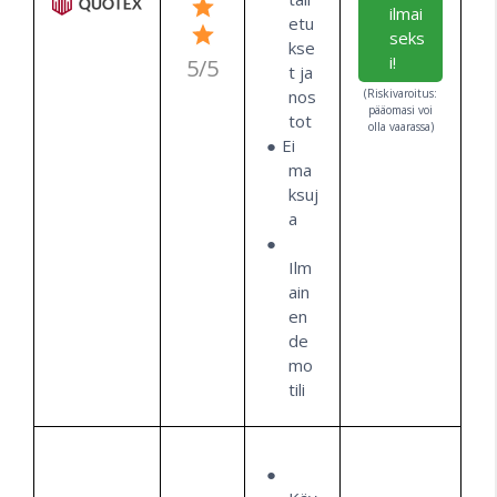
ilmai
etu
seks
kse
i!
5/5
t ja
(Riskivaroitus:
nos
pääomasi voi
tot
olla vaarassa)
Ei
ma
ksuj
a
Ilm
ain
en
de
mo
tili