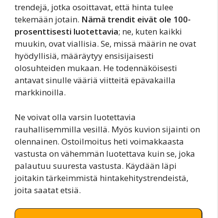
trendejä, jotka osoittavat, että hinta tulee
tekemään jotain.
Nämä trendit eivät ole 100-
prosenttisesti luotettavia
; ne, kuten kaikki
muukin, ovat viallisia. Se, missä määrin ne ovat
hyödyllisiä, määräytyy ensisijaisesti
olosuhteiden mukaan. He todennäköisesti
antavat sinulle vääriä viitteitä epävakailla
markkinoilla.
Ne voivat olla varsin luotettavia
rauhallisemmilla vesillä. Myös kuvion sijainti on
olennainen. Ostoilmoitus heti voimakkaasta
vastusta on vähemmän luotettava kuin se, joka
palautuu suuresta vastusta. Käydään läpi
joitakin tärkeimmistä hintakehitystrendeistä,
joita saatat etsiä.