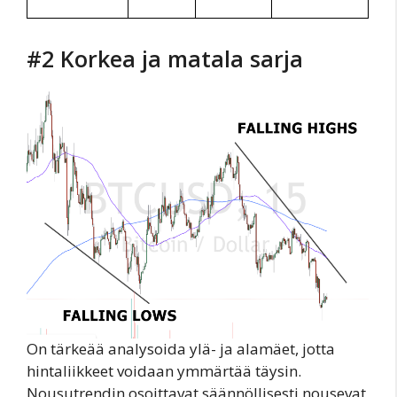
#2 Korkea ja matala sarja
On tärkeää analysoida ylä- ja alamäet, jotta
hintaliikkeet voidaan ymmärtää täysin.
Nousutrendin osoittavat säännöllisesti nousevat