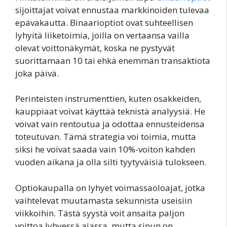
sijoittajat voivat ennustaa markkinoiden tulevaa
epävakautta. Binaarioptiot ovat suhteellisen
lyhyitä liiketoimia, joilla on vertaansa vailla
olevat voittonäkymät, koska ne pystyvät
suorittamaan 10 tai ehkä enemmän transaktiota
joka päivä.
Perinteisten instrumenttien, kuten osakkeiden,
kauppiaat voivat käyttää teknistä analyysiä. He
voivat vain rentoutua ja odottaa ennusteidensa
toteutuvan. Tämä strategia voi toimia, mutta
siksi he voivat saada vain 10%-voiton kahden
vuoden aikana ja olla silti tyytyväisiä tulokseen.
Optiokaupalla on lyhyet voimassaoloajat, jotka
vaihtelevat muutamasta sekunnista useisiin
viikkoihin. Tästä syystä voit ansaita paljon
voittoa lyhyessä ajassa, mutta sinun on