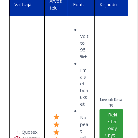
Arvos
Välittäjä:
Edut:
Kirjaudu:
telu:
Voit
to
95
%+
Ilm
ais
et
bon
uks
Live-tili $:stä
et
10
Reki
No
ster
pea
öidy
t
1. Quotex
nyt
tall