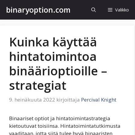
Siirry
binaryoption.com
Valikko
sisältöön
Kuinka käyttää
hintatoimintoa
binäärioptioille –
strategiat
9. heinäkuuta 2022
kirjoittaja
Percival Knight
Binaariset optiot ja hintatoimintastrategia
kietoutuvat toisiinsa. Hintatoimintatutkimusta
vaaditaan, jotta siitä tulee hyvä binaaristen