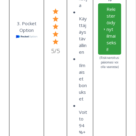
a
Reki
ster
Käy
öidy
3. Pocket
ttäj
nyt
Option
äys
ilmai
täv
seks
ällin
i!
5/5
en
(Riskivaroitus:
pääomasi voi
Ilm
olla vaarassa)
ais
et
bon
uks
et
Voit
to
94
%+