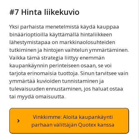
#7 Hinta liikekuvio
Yksi parhaista menetelmistä käydä kauppaa
binäärioptioilla käyttämällä hintaliikkeen
lähestymistapaa on markkinaolosuhteiden
tutkiminen ja hintojen vaihtelun ymmärtäminen.
Vaikka tämä strategia liittyy enemmän
kaupankäynnin perinteiseen osaan, se voi
tarjota erinomaisia tuottoja. Sinun tarvitsee vain
ymmärtää kuvioiden tunnistaminen ja
tulevaisuuden ennustaminen, jos haluat ostaa
tai myydä omaisuutta.
Vinkkimme: Aloita kaupankäynti
parhaan välittäjän Quotex kanssa