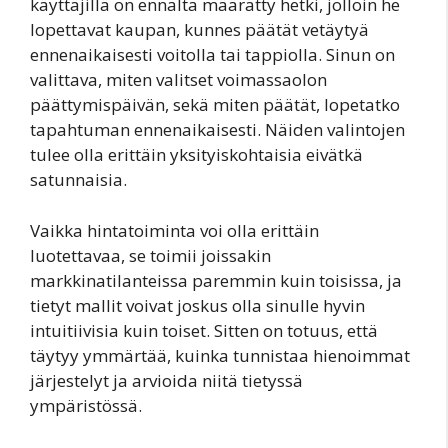
käyttäjillä on ennalta määrätty hetki, jolloin he
lopettavat kaupan, kunnes päätät vetäytyä
ennenaikaisesti voitolla tai tappiolla. Sinun on
valittava, miten valitset voimassaolon
päättymispäivän, sekä miten päätät, lopetatko
tapahtuman ennenaikaisesti. Näiden valintojen
tulee olla erittäin yksityiskohtaisia eivätkä
satunnaisia.
Vaikka hintatoiminta voi olla erittäin
luotettavaa, se toimii joissakin
markkinatilanteissa paremmin kuin toisissa, ja
tietyt mallit voivat joskus olla sinulle hyvin
intuitiivisia kuin toiset. Sitten on totuus, että
täytyy ymmärtää, kuinka tunnistaa hienoimmat
järjestelyt ja arvioida niitä tietyssä
ympäristössä.