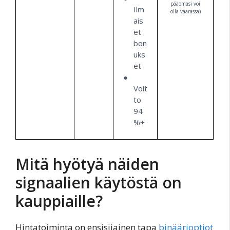
pääomasi voi
Ilm
olla vaarassa)
ais
et
bon
uks
et
Voit
to
94
%+
Mitä hyötyä näiden
signaalien käytöstä on
kauppiaille?
Hintatoiminta on ensisijainen tapa
binäärioptiot