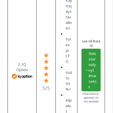
Käy
ttäj
äys
täv
ällin
en
For
Live-tili $:stä
ex
10
ja
Reki
CF
ster
D
2. IQ
öidy
Option
nyt
Voit
ilmai
to
seks
94
i!
5/5
%+
(Riskivaroitus:
pääomasi voi
Kilp
olla vaarassa)
ailu
t