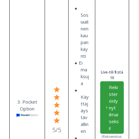
Sos
iaali
nen
kau
pan
käy
nti
Ei
ma
Live-tili $:stä
ksuj
10
a
Reki
ster
Käy
öidy
3. Pocket
ttäj
nyt
Option
äys
ilmai
täv
seks
ällin
i!
5/5
en
(Riskivaroitus: