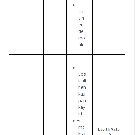
Ilm
ain
en
de
mo
tili
Sos
iaali
nen
kau
pan
käy
nti
Ei
ma
Live-tili $:stä
ksuj
10