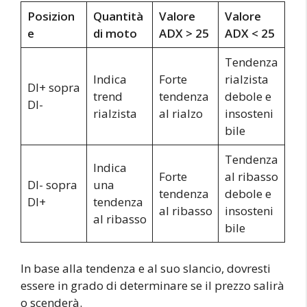
Posizion
Quantità
Valore
Valore
e
di moto
ADX > 25
ADX < 25
Tendenza
Indica
Forte
rialzista
DI+ sopra
trend
tendenza
debole e
DI-
rialzista
al rialzo
insosteni
bile
Tendenza
Indica
Forte
al ribasso
DI- sopra
una
tendenza
debole e
DI+
tendenza
al ribasso
insosteni
al ribasso
bile
In base alla tendenza e al suo slancio, dovresti
essere in grado di determinare se il prezzo salirà
o scenderà.