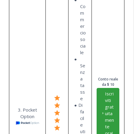
Co
m
m
er
cio
so
cia
le
Se
nz
a
Conto reale
da $ 10
ta
ss
Iscri
e
viti
Di
grat
3. Pocket
fa
uita
Option
cil
men
e
te
uti
ora!