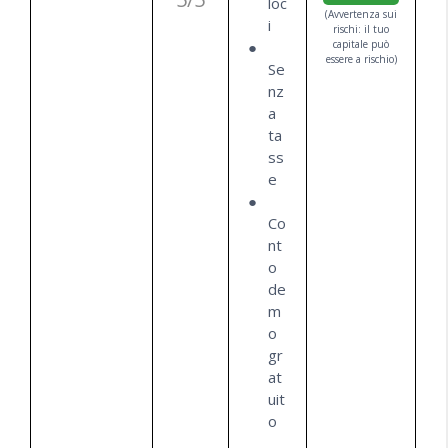
loc
(Avvertenza sui
i
rischi: il tuo
capitale può
essere a rischio)
Se
nz
a
ta
ss
e
Co
nt
o
de
m
o
gr
at
uit
o