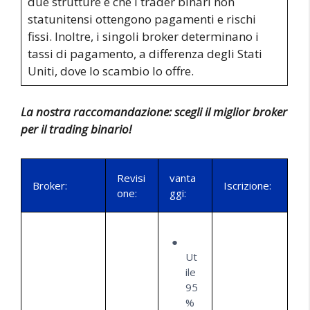
due strutture è che i trader binari non
statunitensi ottengono pagamenti e rischi
fissi. Inoltre, i singoli broker determinano i
tassi di pagamento, a differenza degli Stati
Uniti, dove lo scambio lo offre.
La nostra raccomandazione: scegli il miglior broker
per il trading binario!
Revisi
vanta
Broker:
Iscrizione:
one:
ggi:
Ut
ile
95
%