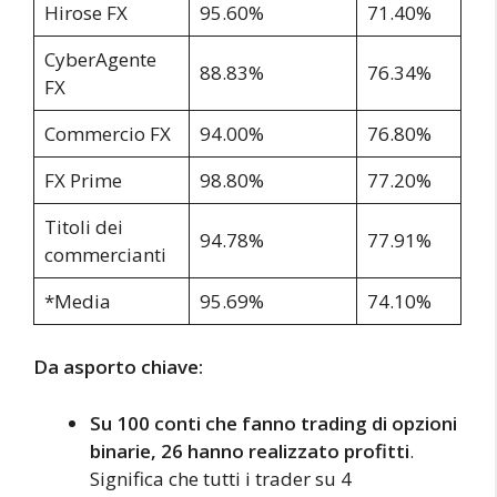
Hirose FX
95.60%
71.40%
CyberAgente
88.83%
76.34%
FX
Commercio FX
94.00%
76.80%
FX Prime
98.80%
77.20%
Titoli dei
94.78%
77.91%
commercianti
*Media
95.69%
74.10%
Da asporto chiave:
Su 100 conti che fanno trading di opzioni
binarie, 26 hanno realizzato profitti
.
Significa che tutti i trader su 4