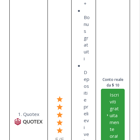
+
Bo
nu
s
gr
at
uit
i
D
ep
Conto reale
da $ 10
os
iti
Iscri
e
viti
pr
grat
eli
1. Quotex
uita
ev
men
i
te
ve
ora!
5/5