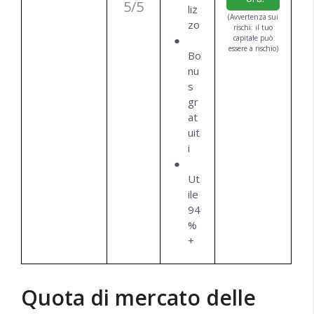
5/5
liz
(Avvertenza sui
zo
rischi: il tuo
capitale può
essere a rischio)
Bo
nu
s
gr
at
uit
i
Ut
ile
94
%
+
Quota di mercato delle