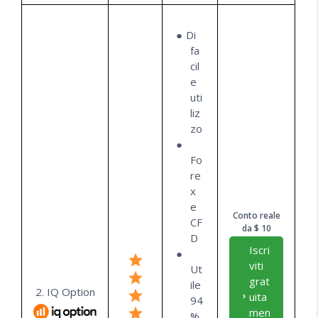
Di
fa
cil
e
uti
liz
zo
Fo
re
x
e
Conto reale
CF
da $ 10
D
Iscri
viti
Ut
grat
ile
2. IQ Option
uita
94
men
%