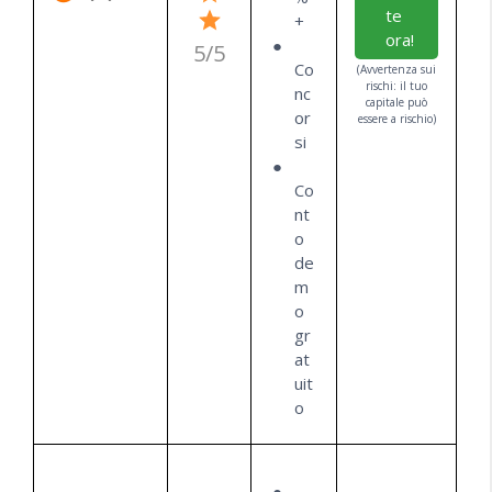
te
+
ora!
5/5
Co
(Avvertenza sui
rischi: il tuo
nc
capitale può
or
essere a rischio)
si
Co
nt
o
de
m
o
gr
at
uit
o