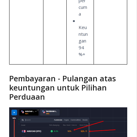
per
cum
a
Keu
ntun
gan
94
%+
Pembayaran - Pulangan atas
keuntungan untuk Pilihan
Perduaan