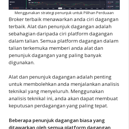
Menggunakan strategi penunjuk untuk Pilihan Perduaan
Broker terbaik menawarkan anda ciri dagangan
terbaik. Alat dan penunjuk dagangan adalah
sebahagian daripada ciri platform dagangan
dalam talian. Semua platform dagangan dalam
talian terkemuka memberi anda alat dan
penunjuk dagangan yang paling banyak
digunakan.
Alat dan penunjuk dagangan adalah penting
untuk membolehkan anda menjalankan analisis
teknikal yang menyeluruh. Menggunakan
analisis teknikal ini, anda akan dapat membuat
keputusan perdagangan yang paling tepat.
Beberapa penunjuk dagangan biasa yang
ditawarkan oleh semua platform dagangan