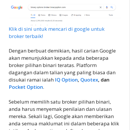
Klik di sini untuk mencari di google untuk
broker terbaik!
Dengan berbuat demikian, hasil carian Google
akan menunjukkan kepada anda beberapa
broker pilihan binari teratas. Platform
dagangan dalam talian yang paling biasa dan
disukai ramai ialah
IQ Option
,
Quotex
, dan
Pocket Option
.
Sebelum memilih satu broker pilihan binari,
anda harus menyemak penilaian dan ulasan
mereka. Sekali lagi, Google akan memberikan
anda semua maklumat ini dalam beberapa klik