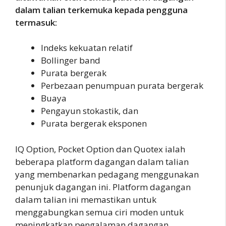
dalam talian terkemuka kepada pengguna
termasuk:
Indeks kekuatan relatif
Bollinger band
Purata bergerak
Perbezaan penumpuan purata bergerak
Buaya
Pengayun stokastik, dan
Purata bergerak eksponen
IQ Option, Pocket Option dan Quotex ialah
beberapa platform dagangan dalam talian
yang membenarkan pedagang menggunakan
penunjuk dagangan ini. Platform dagangan
dalam talian ini memastikan untuk
menggabungkan semua ciri moden untuk
meningkatkan pengalaman dagangan