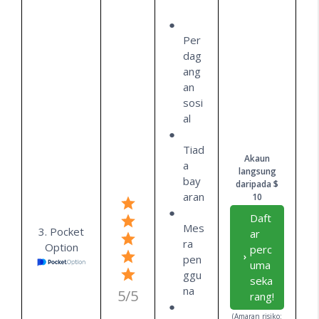
Per
dag
ang
an
sosi
al
Tiad
Akaun
a
langsung
bay
daripada $
aran
10
Daft
Mes
3. Pocket
ar
ra
Option
perc
pen
uma
ggu
seka
na
5/5
rang!
(Amaran risiko: