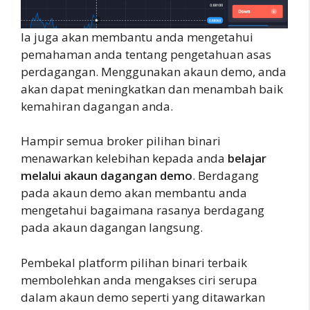
Ia juga akan membantu anda mengetahui
pemahaman anda tentang pengetahuan asas
perdagangan. Menggunakan akaun demo, anda
akan dapat meningkatkan dan menambah baik
kemahiran dagangan anda.
Hampir semua broker pilihan binari
menawarkan kelebihan kepada anda
belajar
melalui akaun dagangan demo
. Berdagang
pada akaun demo akan membantu anda
mengetahui bagaimana rasanya berdagang
pada akaun dagangan langsung.
Pembekal platform pilihan binari terbaik
membolehkan anda mengakses ciri serupa
dalam akaun demo seperti yang ditawarkan