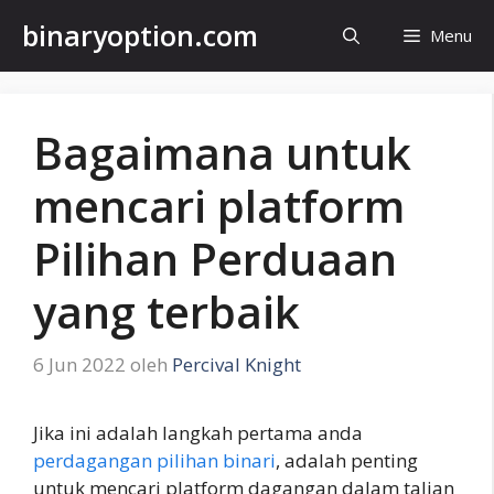
Langkau
binaryoption.com
Menu
ke
kandungan
Bagaimana untuk
mencari platform
Pilihan Perduaan
yang terbaik
6 Jun 2022
oleh
Percival Knight
Jika ini adalah langkah pertama anda
perdagangan pilihan binari
, adalah penting
untuk mencari platform dagangan dalam talian