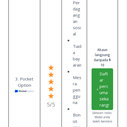
Per
dag
ang
an
sosi
al
Tiad
Akaun
a
langsung
bay
daripada $
aran
10
Daft
Mes
3. Pocket
ar
ra
Option
perc
pen
uma
ggu
seka
na
5/5
rang!
(Amaran risiko:
Bon
Modal anda
us
boleh berisiko)