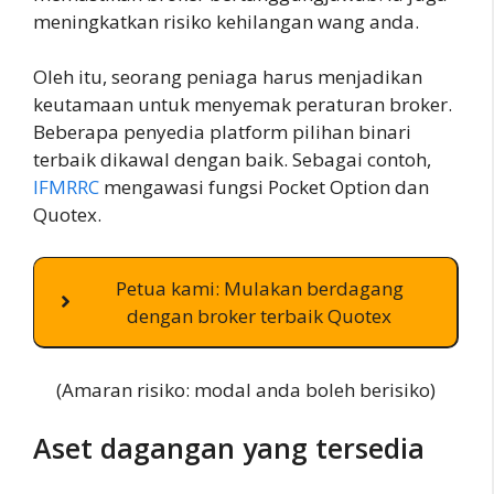
meningkatkan risiko kehilangan wang anda.
Oleh itu, seorang peniaga harus menjadikan
keutamaan untuk menyemak peraturan broker.
Beberapa penyedia platform pilihan binari
terbaik dikawal dengan baik. Sebagai contoh,
IFMRRC
mengawasi fungsi Pocket Option dan
Quotex.
Petua kami: Mulakan berdagang
dengan broker terbaik Quotex
(Amaran risiko: modal anda boleh berisiko)
Aset dagangan yang tersedia