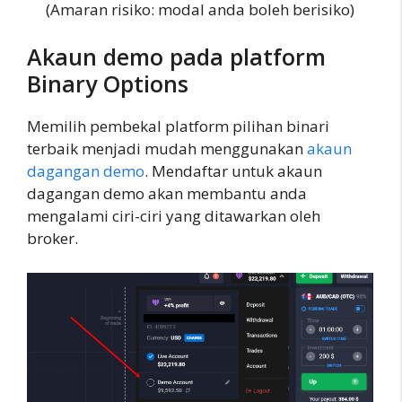
(Amaran risiko: modal anda boleh berisiko)
Akaun demo pada platform
Binary Options
Memilih pembekal platform pilihan binari
terbaik menjadi mudah menggunakan
akaun
dagangan demo
. Mendaftar untuk akaun
dagangan demo akan membantu anda
mengalami ciri-ciri yang ditawarkan oleh
broker.