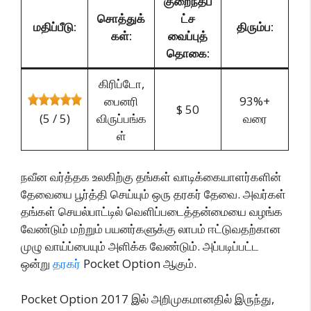
குறைந்தப
சொத்துக்
ட்ச
மதிப்பீடு:
திரும்ப:
கள்:
வைப்புத்
தொகை:
கிரிப்டோ,
பைனரி
93%+
$ 50
(5 / 5)
விருப்பங்க
வரை
ள்
நவீன வர்த்தக உலகிற்கு தங்கள் வாடிக்கையாளர்களின்
தேவையை பூர்த்தி செய்யும் ஒரு தரகர் தேவை. அவர்கள்
தங்கள் செயல்பாட்டில் வெளிப்படைத்தன்மையை வழங்க
வேண்டும் மற்றும் பயனர்களுக்கு லாபம் ஈட்டுவதற்கான
முழு வாய்ப்பையும் அளிக்க வேண்டும். அப்படிப்பட்ட
ஒன்று
தரகர்
Pocket Option ஆகும்.
Pocket Option 2017 இல் அறிமுகமானதில் இருந்து,