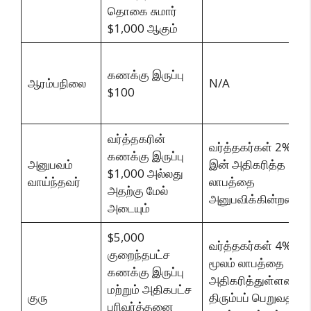
தொகை சுமார்
$1,000 ஆகும்
கணக்கு இருப்பு
ஆரம்பநிலை
N/A
$100
வர்த்தகரின்
வர்த்தகர்கள் 2%
கணக்கு இருப்பு
அனுபவம்
இன் அதிகரித்த
$1,000 அல்லது
வாய்ந்தவர்
லாபத்தை
அதற்கு மேல்
அனுபவிக்கின்றனர்
அடையும்
$5,000
வர்த்தகர்கள் 4%
குறைந்தபட்ச
மூலம் லாபத்தை
கணக்கு இருப்பு
அதிகரித்துள்ளனர்.
மற்றும் அதிகபட்ச
குரு
திரும்பப் பெறுவதில்
பரிவர்த்தனை