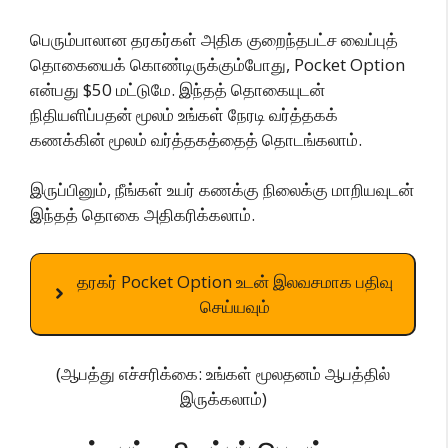
பெரும்பாலான தரகர்கள் அதிக குறைந்தபட்ச வைப்புத்
தொகையைக் கொண்டிருக்கும்போது, Pocket Option
என்பது $50 மட்டுமே. இந்தத் தொகையுடன்
நிதியளிப்பதன் மூலம் உங்கள் நேரடி வர்த்தகக்
கணக்கின் மூலம் வர்த்தகத்தைத் தொடங்கலாம்.
இருப்பினும், நீங்கள் உயர் கணக்கு நிலைக்கு மாறியவுடன்
இந்தத் தொகை அதிகரிக்கலாம்.
தரகர் Pocket Option உடன் இலவசமாக பதிவு
செய்யவும்
(ஆபத்து எச்சரிக்கை: உங்கள் மூலதனம் ஆபத்தில்
இருக்கலாம்)