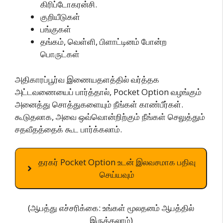
கிரிப்டோகரன்சி.
குறியீடுகள்
பங்குகள்
தங்கம், வெள்ளி, பிளாட்டினம் போன்ற
பொருட்கள்
அதிகாரப்பூர்வ இணையதளத்தில் வர்த்தக
அட்டவணையைப் பார்த்தால், Pocket Option வழங்கும்
அனைத்து சொத்துகளையும் நீங்கள் காண்பீர்கள்.
கூடுதலாக, அவை ஒவ்வொன்றிற்கும் நீங்கள் செலுத்தும்
சதவீதத்தைக் கூட பார்க்கலாம்.
தரகர் Pocket Option உடன் இலவசமாக பதிவு
செய்யவும்
(ஆபத்து எச்சரிக்கை: உங்கள் மூலதனம் ஆபத்தில்
இருக்கலாம்)