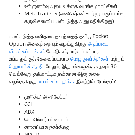
உள்ளுணர்வு அனுபவத்தை வழங்க ஹாட்கீகள்
MetaTrader 5 (வணிகர்கள் உயர்தர பகுப்பாய்வு
கருவிகளைப் பயன்படுத்த அனுமதிக்கிறது)
பயன்படுத்த எளிதான தளத்தைத் தவிர, Pocket
Option அனைத்தையும் வழங்குகிறது
அடிப்படை
விளக்கப்படங்கள்
கோடுகள், பார்கள் உட்பட,
உங்களுக்குத் தேவைப்படலாம்
மெழுகுவர்த்திகள்
, மற்றும்
ஹெய்கின் ஆஷி
. மேலும், இது உங்களுக்கு உதவும் 30
வெவ்வேறு குறிகாட்டிகளுக்கான அணுகலை
வழங்குகிறது
லாபம் சம்பாதிக்க
. இவற்றில் அடங்கும்:
முடுக்கி ஆஸிலேட்டர்
CCI
ADX
பொலிங்கர் பட்டைகள்
சராசரியாக நகர்கிறது
MACD