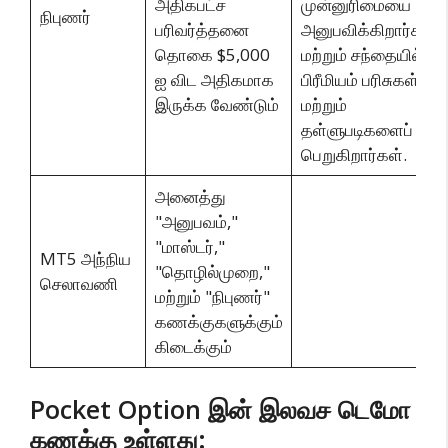
அதிகபட்ச
முன்னுரிமையை
நிபுணர்
பரிவர்த்தனை
அனுபவிக்கிறார்கள்
தொகை $5,000
மற்றும் சந்தையில்
ஐ விட அதிகமாக
பிரீமியம் பரிசுகள்
இருக்க வேண்டும்
மற்றும்
தள்ளுபடிகளைப்
பெறுகிறார்கள்.
அனைத்து
"அனுபவம்,"
"மாஸ்டர்,"
MT5 அந்நிய
"தொழில்முறை,"
செலாவணி
மற்றும் "நிபுணர்"
கணக்குகளுக்கும்
கிடைக்கும்
Pocket Option இன் இலவச டெமோ
கணக்கு உள்ளது: