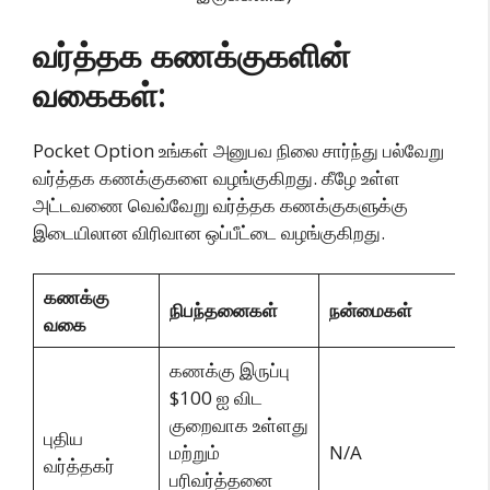
வர்த்தக கணக்குகளின்
வகைகள்:
Pocket Option உங்கள் அனுபவ நிலை சார்ந்து பல்வேறு
வர்த்தக கணக்குகளை வழங்குகிறது. கீழே உள்ள
அட்டவணை வெவ்வேறு வர்த்தக கணக்குகளுக்கு
இடையிலான விரிவான ஒப்பீட்டை வழங்குகிறது.
கணக்கு
நிபந்தனைகள்
நன்மைகள்
வகை
கணக்கு இருப்பு
$100 ஐ விட
குறைவாக உள்ளது
புதிய
மற்றும்
N/A
வர்த்தகர்
பரிவர்த்தனை