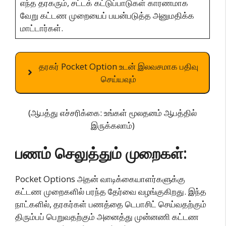
எந்த தரகரும், சட்டக் கட்டுப்பாடுகள் காரணமாக
வேறு கட்டண முறையைப் பயன்படுத்த அனுமதிக்க
மாட்டார்கள்.
தரகர் Pocket Option உடன் இலவசமாக பதிவு
செய்யவும்
(ஆபத்து எச்சரிக்கை: உங்கள் மூலதனம் ஆபத்தில்
இருக்கலாம்)
பணம் செலுத்தும் முறைகள்:
Pocket Options அதன் வாடிக்கையாளர்களுக்கு
கட்டண முறைகளில் பரந்த தேர்வை வழங்குகிறது. இந்த
நாட்களில், தரகர்கள் பணத்தை டெபாசிட் செய்வதற்கும்
திரும்பப் பெறுவதற்கும் அனைத்து முன்னணி கட்டண