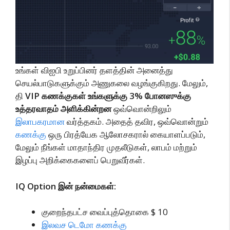
உங்கள் விஐபி உறுப்பினர் தளத்தின் அனைத்து
செயல்பாடுகளுக்கும் அணுகலை வழங்குகிறது. மேலும்,
தி
VIP கணக்குகள் உங்களுக்கு 3% போனஸுக்கு
உத்தரவாதம் அளிக்கின்றன
ஒவ்வொன்றிலும்
இலாபகரமான
வர்த்தகம். அதைத் தவிர, ஒவ்வொன்றும்
கணக்கு
ஒரு பிரத்யேக ஆலோசகரால் கையாளப்படும்,
மேலும் நீங்கள் மாதாந்திர முதலீடுகள், லாபம் மற்றும்
இழப்பு அறிக்கைகளைப் பெறுவீர்கள்.
IQ Option இன் நன்மைகள்:
குறைந்தபட்ச வைப்புத்தொகை $ 10
இலவச டெமோ கணக்கு