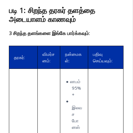
படி 1: சிறந்த தரகர் தளத்தை
அடையாளம் காணவும்
3 சிறந்த தளங்களை இங்கே பார்க்கவும்:
விமர்ச
நன்மைக
பதிவு
தரகர்:
னம்:
ள்:
செய்யவும்:
லாபம்
95%
+
இலவ
ச
போ
னஸ்