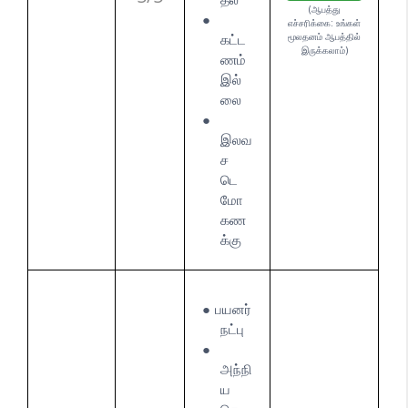
(ஆபத்து
எச்சரிக்கை: உங்கள்
கட்ட
மூலதனம் ஆபத்தில்
இருக்கலாம்)
ணம்
இல்
லை
இலவ
ச
டெ
மோ
கண
க்கு
பயனர்
நட்பு
அந்நி
ய