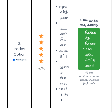
சமூக
வர்த்
தகம்
$ 10ல் இருந்து
நேரடி கணக்கு
கட்ட
இப்போ
ணம்
தே
இல்
3.
இலவச
லை
Pocket
மாக
பயனர்
Option
பதிவு
நட்பு
செய்யு
ங்கள்!
இலவ
5/5
ச
(ஆபத்து
எச்சரிக்கை: உங்கள்
போ
மூலதனம் ஆபத்தில்
னஸ்
இருக்கலாம்)
லாபம்
94%
+