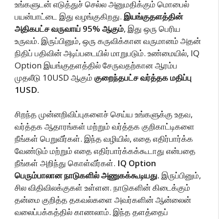
உங்களுடன் எடுத்துச் செல்ல அனுமதிக்கும் மொபைல்
பயன்பாட்டை இது வழங்குகிறது.
இயங்குதளத்தின்
அதிகபட்ச வருவாய் 95% ஆகும்
, இது ஒரு பெரிய
உருவம். இருப்பினும், ஒரு கருவிக்கான வருமானம் அதன்
நிதிப் பதிவின் அடிப்படையில் மாறுபடும். உண்மையில், IQ
Option இயங்குதளத்தில் சேருவதற்கான ஆரம்ப
முதலீடு 10USD ஆகும்
குறைந்தபட்ச வர்த்தக மதிப்பு
1USD.
சிறந்த முன்னறிவிப்புகளைச் செய்ய உங்களுக்கு உதவ,
வர்த்தக ஆதாரங்கள் மற்றும் வர்த்தக குறிகாட்டிகளை
நீங்கள் பெறுவீர்கள். இந்த வழியில், எதை எதிர்பார்க்க
வேண்டும் மற்றும் எதை எதிர்பார்க்கக்கூடாது என்பதை
நீங்கள் அறிந்து கொள்வீர்கள்.
IQ Option
பெரும்பாலான நாடுகளில் அணுகக்கூடியது.
இருப்பினும்,
சில விதிவிலக்குகள் உள்ளன. நாடுகளின் கிடைக்கும்
தன்மை குறித்த தகவல்களை அவர்களின் ஆன்லைன்
வலைப்பக்கத்தில் காணலாம். இந்த தளத்தைப்