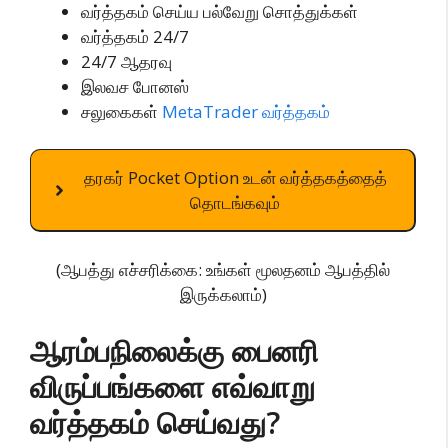
வர்த்தகம் செய்ய பல்வேறு சொத்துக்கள்
வர்த்தகம் 24/7
24/7 ஆதரவு
இலவச போனஸ்
சலுகைகள்
MetaTrader வர்த்தகம்
தரகர் Pocket Option உடன் வர்த்தகத்தைத்
தொடங்கவும்
(ஆபத்து எச்சரிக்கை: உங்கள் மூலதனம் ஆபத்தில்
இருக்கலாம்)
ஆரம்பநிலைக்கு பைனரி
விருப்பங்களை எவ்வாறு
வர்த்தகம் செய்வது?