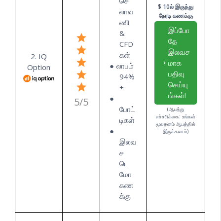
செ
$ 10ல் இருந்து
லாவ
நேரடி கணக்கு
ணி
இப்போ
&
தே
CFD
இலவச
கள்
2. IQ
மாக
லாபம்
Option
பதிவு
94%
செய்யு
+
ங்கள்!
5/5
போட்
(ஆபத்து
எச்சரிக்கை: உங்கள்
டிகள்
மூலதனம் ஆபத்தில்
இருக்கலாம்)
இலவ
ச
டெ
மோ
கண
க்கு