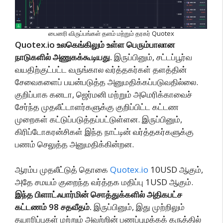
பைனரி விருப்பங்கள் தளம் மற்றும் தரகர் Quotex
Quotex.io உலகெங்கிலும் உள்ள பெரும்பாலான
நாடுகளில் அணுகக்கூடியது.
இருப்பினும், சட்டப்பூர்வ
வயதிற்குட்பட்ட வருங்கால வர்த்தகர்கள் தளத்தின்
சேவைகளைப் பயன்படுத்த அனுமதிக்கப்படுவதில்லை.
குறிப்பாக கனடா, ஜெர்மனி மற்றும் அமெரிக்காவைச்
சேர்ந்த முதலீட்டாளர்களுக்கு குறிப்பிட்ட கட்டண
முறைகள் கட்டுப்படுத்தப்பட்டுள்ளன. இருப்பினும்,
கிரிப்டோகரன்சிகள் இந்த நாட்டின் வர்த்தகர்களுக்கு
பணம் செலுத்த அனுமதிக்கின்றன.
ஆரம்ப முதலீட்டுத் தொகை
Quotex.io
10USD ஆகும்,
அதே சமயம் குறைந்த வர்த்தக மதிப்பு 1USD ஆகும்.
இந்த பிளாட்ஃபார்மின் சொத்துக்களில் அதிகபட்ச
கட்டணம் 98 சதவீதம்.
இருப்பினும், இது முற்றிலும்
தயாரிப்புகள் மற்றும் அவற்றின் பணப்புழக்கக் கருத்தில்