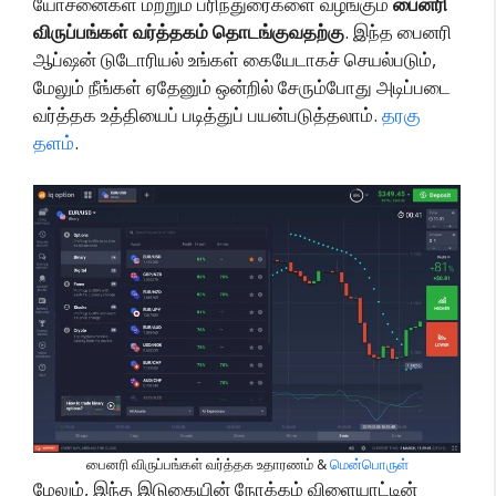
யோசனைகள் மற்றும் பரிந்துரைகளை வழங்கும்
பைனரி
விருப்பங்கள் வர்த்தகம் தொடங்குவதற்கு
. இந்த பைனரி
ஆப்ஷன் டுடோரியல் உங்கள் கையேடாகச் செயல்படும்,
மேலும் நீங்கள் ஏதேனும் ஒன்றில் சேரும்போது அடிப்படை
வர்த்தக உத்தியைப் படித்துப் பயன்படுத்தலாம்.
தரகு
தளம்
.
பைனரி விருப்பங்கள் வர்த்தக உதாரணம் &
மென்பொருள்
மேலும், இந்த இடுகையின் நோக்கம் விளையாட்டின்