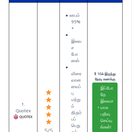
லாபம்
95%
+
இலவ
ச
போ
னஸ்
விரை
$ 10ல் இருந்து
நேரடி கணக்கு
வான
வைப்
இப்போ
பு
தே
மற்று
இலவச
1.
ம்
மாக
Quotex
திரும்
பதிவு
பப்
செய்யு
பெறு
ங்கள்!
5/5
தல்