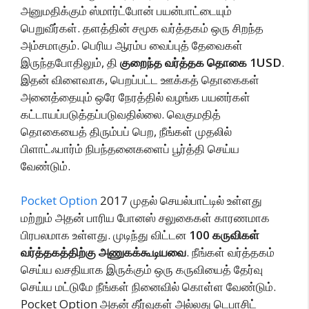
அனுமதிக்கும் ஸ்மார்ட்போன் பயன்பாட்டையும்
பெறுவீர்கள். தளத்தின் சமூக வர்த்தகம் ஒரு சிறந்த
அம்சமாகும். பெரிய ஆரம்ப வைப்புத் தேவைகள்
இருந்தபோதிலும், தி
குறைந்த வர்த்தக தொகை 1USD
.
இதன் விளைவாக, பெறப்பட்ட ஊக்கத் தொகைகள்
அனைத்தையும் ஒரே நேரத்தில் வழங்க பயனர்கள்
கட்டாயப்படுத்தப்படுவதில்லை. வெகுமதித்
தொகையைத் திரும்பப் பெற, நீங்கள் முதலில்
பிளாட்ஃபார்ம் நிபந்தனைகளைப் பூர்த்தி செய்ய
வேண்டும்.
Pocket Option
2017 முதல் செயல்பாட்டில் உள்ளது
மற்றும் அதன் பாரிய போனஸ் சலுகைகள் காரணமாக
பிரபலமாக உள்ளது. முடிந்து விட்டன
100 கருவிகள்
வர்த்தகத்திற்கு அணுகக்கூடியவை
. நீங்கள் வர்த்தகம்
செய்ய வசதியாக இருக்கும் ஒரு கருவியைத் தேர்வு
செய்ய மட்டுமே நீங்கள் நினைவில் கொள்ள வேண்டும்.
Pocket Option அதன் தீர்வுகள் அல்லது டெபாசிட்