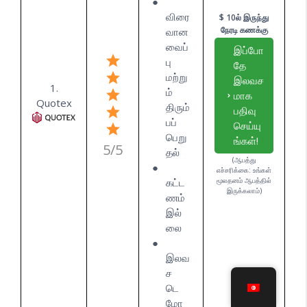
விரை
$ 10ல் இருந்து
நேரடி கணக்கு
வான
வைப்
இப்போ
பு
தே
மற்று
இலவச
1.
ம்
மாக
Quotex
திரும்
பதிவு
பப்
செய்யு
பெறு
ங்கள்!
5/5
தல்
(ஆபத்து
எச்சரிக்கை: உங்கள்
கட்ட
மூலதனம் ஆபத்தில்
இருக்கலாம்)
ணம்
இல்
லை
இலவ
ச
டெ
மோ