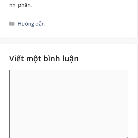
nhị phân.
Danh
Hướng dẫn
mục
Viết một bình luận
Bình
luận