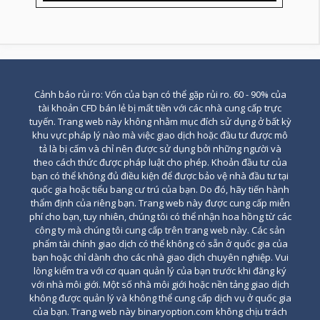
Cảnh báo rủi ro: Vốn của bạn có thể gặp rủi ro. 60 - 90% của
tài khoản CFD bán lẻ bị mất tiền với các nhà cung cấp trực
tuyến. Trang web này không nhằm mục đích sử dụng ở bất kỳ
khu vực pháp lý nào mà việc giao dịch hoặc đầu tư được mô
tả là bị cấm và chỉ nên được sử dụng bởi những người và
theo cách thức được pháp luật cho phép. Khoản đầu tư của
bạn có thể không đủ điều kiện để được bảo vệ nhà đầu tư tại
quốc gia hoặc tiểu bang cư trú của bạn. Do đó, hãy tiến hành
thẩm định của riêng bạn. Trang web này được cung cấp miễn
phí cho bạn, tuy nhiên, chúng tôi có thể nhận hoa hồng từ các
công ty mà chúng tôi cung cấp trên trang web này. Các sản
phẩm tài chính giao dịch có thể không có sẵn ở quốc gia của
bạn hoặc chỉ dành cho các nhà giao dịch chuyên nghiệp. Vui
lòng kiểm tra với cơ quan quản lý của bạn trước khi đăng ký
với nhà môi giới. Một số nhà môi giới hoặc nền tảng giao dịch
không được quản lý và không thể cung cấp dịch vụ ở quốc gia
của bạn. Trang web này binaryoption.com không chịu trách