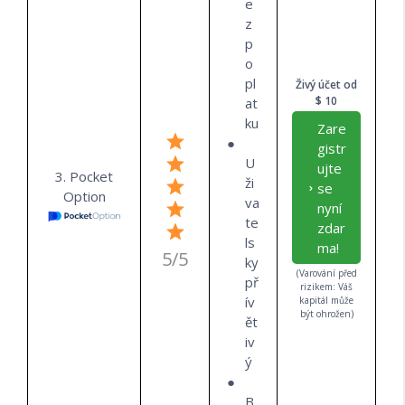
e
z
p
o
pl
Živý účet od
$ 10
at
ku
Zare
gistr
U
ujte
3. Pocket
ži
se
Option
va
nyní
te
zdar
ls
ma!
5/5
ky
(Varování před
př
rizikem: Váš
ív
kapitál může
být ohrožen)
ět
iv
ý
B