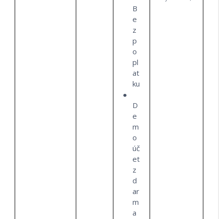
B
e
z
p
o
pl
at
ku
D
e
m
o
úč
et
z
d
ar
m
a