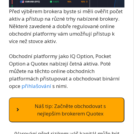
Před výběrem brokera byste si měli ověřit počet
aktiv a přístup na různé trhy nabízené brokery.
Některé zavedené a dobře regulované online
obchodní platformy vám umožňují přístup k
více než stovce aktiv.
Obchodní platformy jako IQ Option, Pocket
Option a Quotex nabízejí četná aktiva. Poté
můžete na těchto online obchodních
platformách přistupovat a obchodovat binární
opce
přihlašování
s nimi.
Náš tip: Začněte obchodovat s
nejlepším brokerem Quotex
(Varování před rizikem: váš kapitál může být