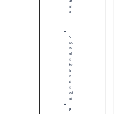
ar
m
a
S
oc
iál
ní
o
bc
h
o
d
o
vá
ní
B