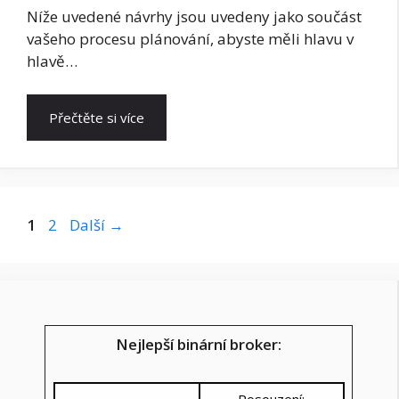
Níže uvedené návrhy jsou uvedeny jako součást
vašeho procesu plánování, abyste měli hlavu v
hlavě…
Přečtěte si více
Stránka
Stránka
1
2
Další
→
Nejlepší binární broker: