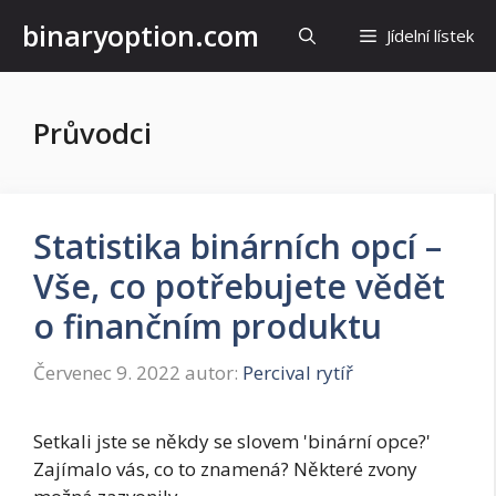
Přeskočit
binaryoption.com
Jídelní lístek
na
obsah
Průvodci
Statistika binárních opcí –
Vše, co potřebujete vědět
o finančním produktu
Červenec 9. 2022
autor:
Percival rytíř
Setkali jste se někdy se slovem 'binární opce?'
Zajímalo vás, co to znamená? Některé zvony