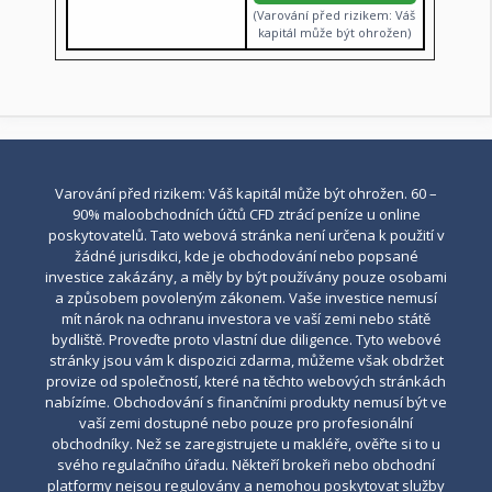
(Varování před rizikem: Váš
kapitál může být ohrožen)
Varování před rizikem: Váš kapitál může být ohrožen. 60 –
90% maloobchodních účtů CFD ztrácí peníze u online
poskytovatelů. Tato webová stránka není určena k použití v
žádné jurisdikci, kde je obchodování nebo popsané
investice zakázány, a měly by být používány pouze osobami
a způsobem povoleným zákonem. Vaše investice nemusí
mít nárok na ochranu investora ve vaší zemi nebo státě
bydliště. Proveďte proto vlastní due diligence. Tyto webové
stránky jsou vám k dispozici zdarma, můžeme však obdržet
provize od společností, které na těchto webových stránkách
nabízíme. Obchodování s finančními produkty nemusí být ve
vaší zemi dostupné nebo pouze pro profesionální
obchodníky. Než se zaregistrujete u makléře, ověřte si to u
svého regulačního úřadu. Někteří brokeři nebo obchodní
platformy nejsou regulovány a nemohou poskytovat služby