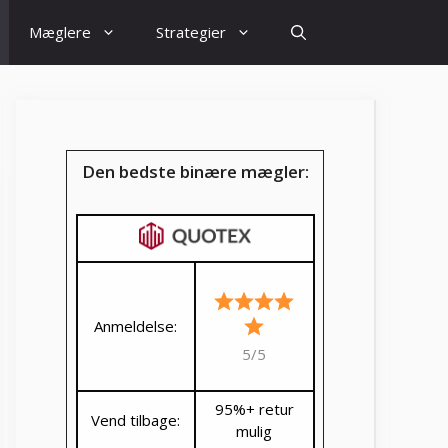
Mæglere
Strategier
Den bedste binære mægler:
Anmeldelse:
5/5
95%+ retur
Vend tilbage:
mulig