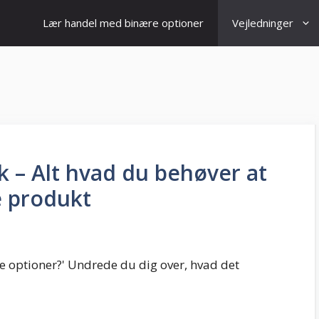
Lær handel med binære optioner
Vejledninger
ik – Alt hvad du behøver at
e produkt
e optioner?' Undrede du dig over, hvad det