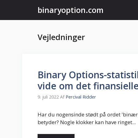
Hop
binaryoption.com
til
indhold
Vejledninger
Binary Options-statist
vide om det finansiell
9. juli 2022
Af
Percival Ridder
Har du nogensinde stødt på ordet 'binær
betyder? Nogle klokker kan have ringet...