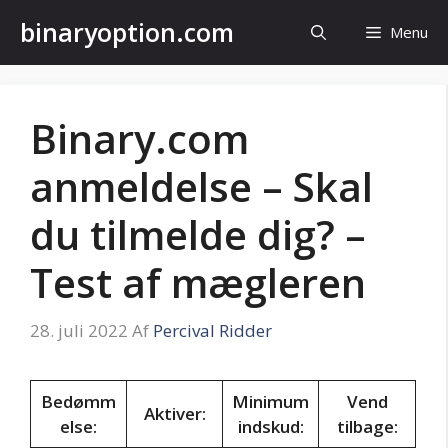
Hop
binaryoption.com
Menu
til
indhold
Binary.com
anmeldelse – Skal
du tilmelde dig? –
Test af mægleren
28. juli 2022
Af
Percival Ridder
Bedømm
Minimum
Vend
Aktiver:
else:
indskud:
tilbage: