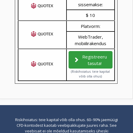
sissemakse:
$ 10
Platvorm:
WebTrader,
mobiilirakendus
Registreeru
tasuta!
(Riskihoiatus: teie kapital
võib olla ohus)
Riskihoiatus: teie kapital võib olla ohus. 60–90% jaemüügi
CFD-kontodest kaotab veebipakkujate juures raha. See
veebisait ei ole mõeldud kasutamiseks üheski