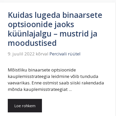
Kuidas lugeda binaarsete
optsioonide jaoks
küünlajalgu – mustrid ja
moodustised
9. juulil 2022
kõrval
Percivali rüütel
Mõistliku binaarsete optsioonide
kauplemisstrateegia leidmine võib tunduda
vaevarikas. Enne ostmist saab siiski rakendada
mõnda kauplemisstrateegiat ...
Loe rohkem