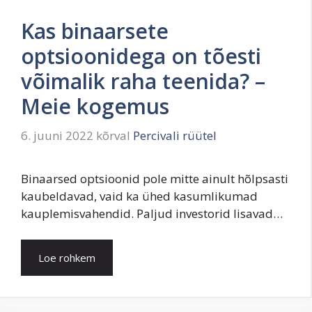
Kas binaarsete
optsioonidega on tõesti
võimalik raha teenida? –
Meie kogemus
6. juuni 2022
kõrval
Percivali rüütel
Binaarsed optsioonid pole mitte ainult hõlpsasti
kaubeldavad, vaid ka ühed kasumlikumad
kauplemisvahendid. Paljud investorid lisavad…
Loe rohkem