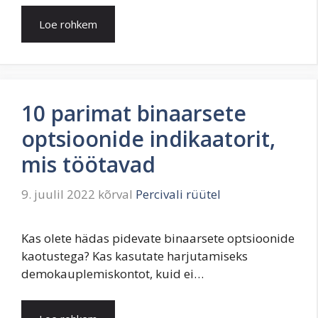
Loe rohkem
10 parimat binaarsete
optsioonide indikaatorit,
mis töötavad
9. juulil 2022
kõrval
Percivali rüütel
Kas olete hädas pidevate binaarsete optsioonide
kaotustega? Kas kasutate harjutamiseks
demokauplemiskontot, kuid ei…