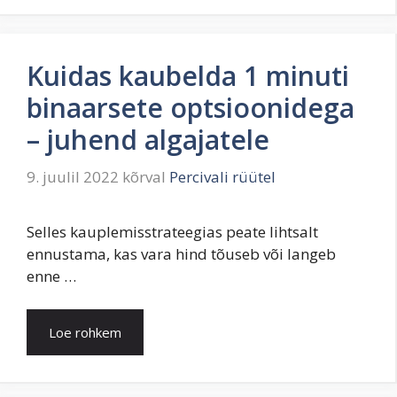
Kuidas kaubelda 1 minuti
binaarsete optsioonidega
– juhend algajatele
9. juulil 2022
kõrval
Percivali rüütel
Selles kauplemisstrateegias peate lihtsalt
ennustama, kas vara hind tõuseb või langeb
enne …
Loe rohkem