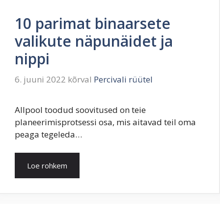
10 parimat binaarsete
valikute näpunäidet ja
nippi
6. juuni 2022
kõrval
Percivali rüütel
Allpool toodud soovitused on teie
planeerimisprotsessi osa, mis aitavad teil oma
peaga tegeleda…
Loe rohkem