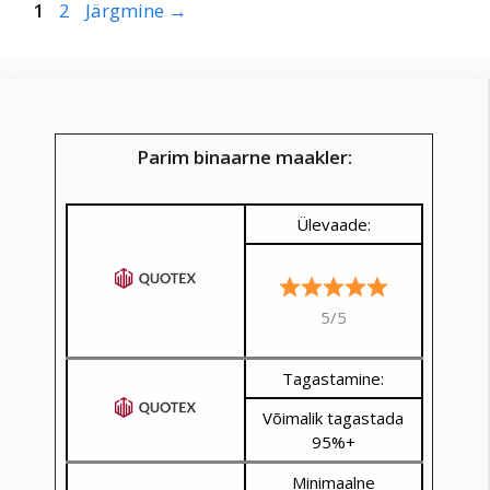
Lehekülg
Lehekülg
1
2
Järgmine
→
Parim binaarne maakler:
Ülevaade:
5/5
Tagastamine:
Võimalik tagastada
95%+
Minimaalne