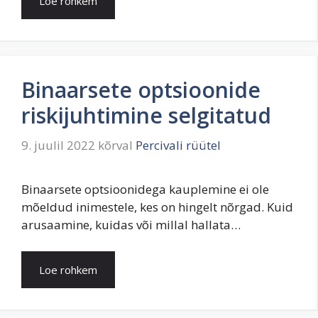
Loe rohkem
Binaarsete optsioonide
riskijuhtimine selgitatud
9. juulil 2022
kõrval
Percivali rüütel
Binaarsete optsioonidega kauplemine ei ole
mõeldud inimestele, kes on hingelt nõrgad. Kuid
arusaamine, kuidas või millal hallata…
Loe rohkem