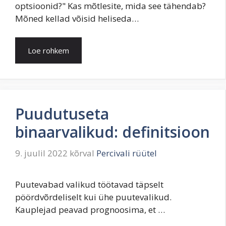
optsioonid?" Kas mõtlesite, mida see tähendab?
Mõned kellad võisid heliseda…
Loe rohkem
Puudutuseta
binaarvalikud: definitsioon
9. juulil 2022
kõrval
Percivali rüütel
Puutevabad valikud töötavad täpselt
pöördvõrdeliselt kui ühe puutevalikud.
Kauplejad peavad prognoosima, et …