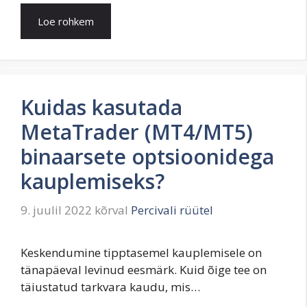
Loe rohkem
Kuidas kasutada
MetaTrader (MT4/MT5)
binaarsete optsioonidega
kauplemiseks?
9. juulil 2022
kõrval
Percivali rüütel
Keskendumine tipptasemel kauplemisele on
tänapäeval levinud eesmärk. Kuid õige tee on
täiustatud tarkvara kaudu, mis…