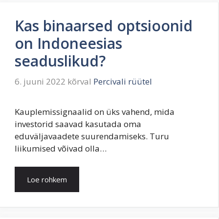
Kas binaarsed optsioonid
on Indoneesias
seaduslikud?
6. juuni 2022
kõrval
Percivali rüütel
Kauplemissignaalid on üks vahend, mida
investorid saavad kasutada oma
eduväljavaadete suurendamiseks. Turu
liikumised võivad olla…
Loe rohkem