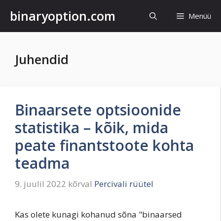
Mine
binaryoption.com
Menüü
sisu
juurde
Juhendid
Binaarsete optsioonide
statistika – kõik, mida
peate finantstoote kohta
teadma
9. juulil 2022
kõrval
Percivali rüütel
Kas olete kunagi kohanud sõna "binaarsed