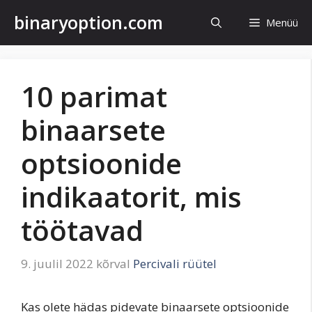
Mine
binaryoption.com
Menüü
sisu
juurde
10 parimat
binaarsete
optsioonide
indikaatorit, mis
töötavad
9. juulil 2022
kõrval
Percivali rüütel
Kas olete hädas pidevate binaarsete optsioonide