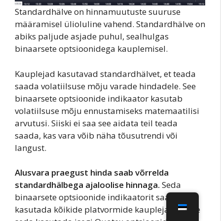
Standardhälve on hinnamuutuste suuruse
määramisel ülioluline vahend. Standardhälve on
abiks paljude asjade puhul, sealhulgas
binaarsete optsioonidega kauplemisel.
Kauplejad kasutavad standardhälvet, et teada
saada volatiilsuse mõju varade hindadele. See
binaarsete optsioonide indikaator kasutab
volatiilsuse mõju ennustamiseks matemaatilisi
arvutusi. Siiski ei saa see aidata teil teada
saada, kas vara võib näha tõusutrendi või
langust.
Alusvara praegust hinda saab võrrelda
standardhälbega ajaloolise hinnaga.
Seda
binaarsete optsioonide indikaatorit saavad
kasutada kõikide platvormide kauplejad. Saate