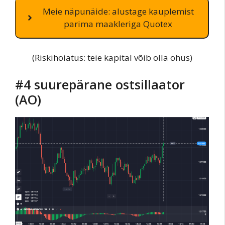
Meie näpunäide: alustage kauplemist
parima maakleriga Quotex
(Riskihoiatus: teie kapital võib olla ohus)
#4 suurepärane ostsillaator
(AO)