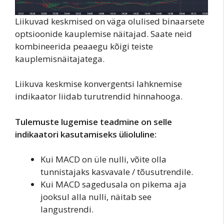
Liikuvad keskmised on väga olulised binaarsete
optsioonide kauplemise näitajad. Saate neid
kombineerida peaaegu kõigi teiste
kauplemisnäitajatega.
Liikuva keskmise konvergentsi lahknemise
indikaator liidab turutrendid hinnahooga.
Tulemuste lugemise teadmine on selle
indikaatori kasutamiseks ülioluline:
Kui MACD on üle nulli, võite olla
tunnistajaks kasvavale / tõusutrendile.
Kui MACD sagedusala on pikema aja
jooksul alla nulli, näitab see
langustrendi.