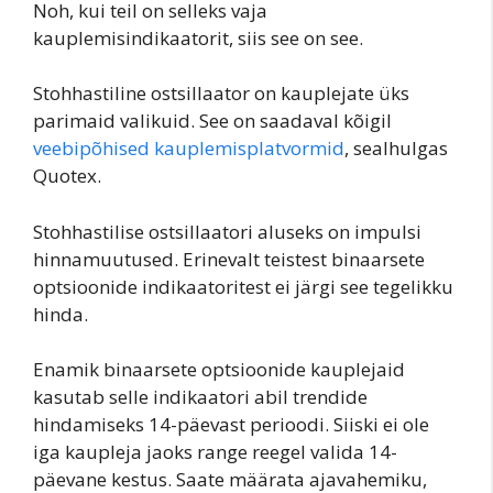
Noh, kui teil on selleks vaja
kauplemisindikaatorit, siis see on see.
Stohhastiline ostsillaator on kauplejate üks
parimaid valikuid. See on saadaval kõigil
veebipõhised kauplemisplatvormid
, sealhulgas
Quotex.
Stohhastilise ostsillaatori aluseks on impulsi
hinnamuutused. Erinevalt teistest binaarsete
optsioonide indikaatoritest ei järgi see tegelikku
hinda.
Enamik binaarsete optsioonide kauplejaid
kasutab selle indikaatori abil trendide
hindamiseks 14-päevast perioodi. Siiski ei ole
iga kaupleja jaoks range reegel valida 14-
päevane kestus. Saate määrata ajavahemiku,