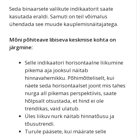
Seda binaarsete valikute indikaatorit saate
kasutada eraldi. Samuti on teil võimalus
ühendada see muude kauplemisnäitajatega.
Mõni põhiteave libiseva keskmise kohta on
järgmine:
Selle indikaatori horisontaalne liikumine
pikema aja jooksul näitab
hinnavahemikku. Põhimõtteliselt, kui
näete seda horisontaalset joont mis tahes
nurga all pikemas perspektiivis, saate
hõlpsalt otsustada, et hind ei ole
trendikas, vaid ulatub.
Üles liikuv nurk näitab hinnatõusu ja
tõusutrendi.
Turule pääsete, kui määrate selle