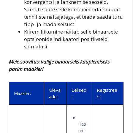
konvergentsi ja lahknemise seoseid.
Samuti saate selle kombineerida muude
tehniliste näitajatega, et teada saada turu
tipp- ja madalseisust.
Kiirem liikumine näitab selle binaarsete
optsioonide indikaatori positiivseid
võimalusi.
Meie soovitus: valige binaarseks kauplemiseks
parim maakler!
Üleva
Eelised
Registree
Maakler:
ade:
:
ri:
Kas
um