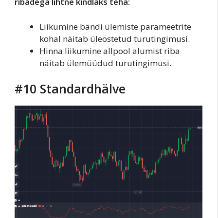
ribadega lihtne kindlaks teha:
Liikumine bändi ülemiste parameetrite
kohal näitab üleostetud turutingimusi.
Hinna liikumine allpool alumist riba
näitab ülemüüdud turutingimusi.
#10 Standardhälve