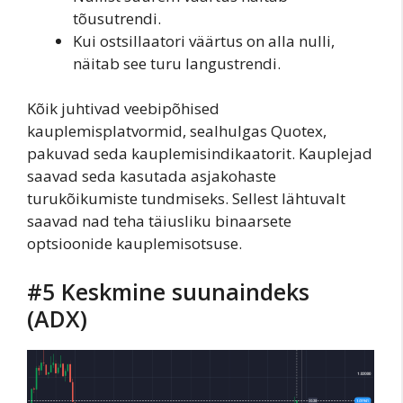
tõusutrendi.
Kui ostsillaatori väärtus on alla nulli,
näitab see turu langustrendi.
Kõik juhtivad veebipõhised
kauplemisplatvormid, sealhulgas Quotex,
pakuvad seda kauplemisindikaatorit. Kauplejad
saavad seda kasutada asjakohaste
turukõikumiste tundmiseks. Sellest lähtuvalt
saavad nad teha täiusliku binaarsete
optsioonide kauplemisotsuse.
#5 Keskmine suunaindeks
(ADX)