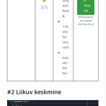
e
utaj
tasu
asõ
5/5
ta!
bral
ik
(Riskihoiatus:
teie kapital
võib olla ohus)
Tas
uta
bo
onu
sed
Kas
um
94
%+
#2 Liikuv keskmine