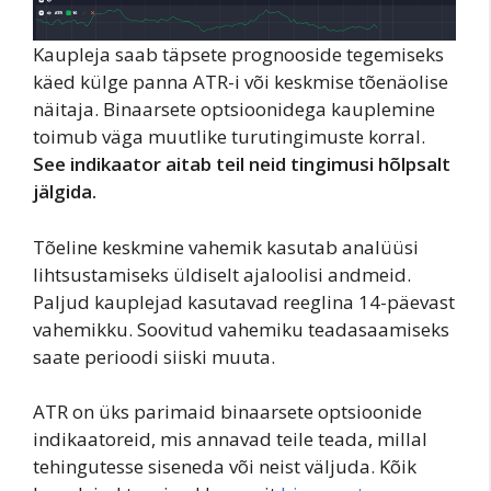
Kaupleja saab täpsete prognooside tegemiseks
käed külge panna ATR-i või keskmise tõenäolise
näitaja. Binaarsete optsioonidega kauplemine
toimub väga muutlike turutingimuste korral.
See indikaator aitab teil neid tingimusi hõlpsalt
jälgida.
Tõeline keskmine vahemik kasutab analüüsi
lihtsustamiseks üldiselt ajaloolisi andmeid.
Paljud kauplejad kasutavad reeglina 14-päevast
vahemikku. Soovitud vahemiku teadasaamiseks
saate perioodi siiski muuta.
ATR on üks parimaid binaarsete optsioonide
indikaatoreid, mis annavad teile teada, millal
tehingutesse siseneda või neist väljuda. Kõik