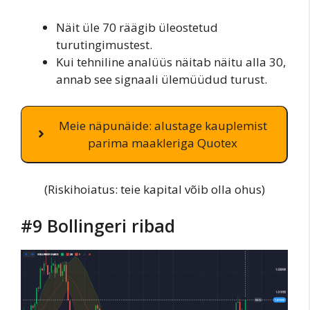
Näit üle 70 räägib üleostetud
turutingimustest.
Kui tehniline analüüs näitab näitu alla 30,
annab see signaali ülemüüdud turust.
Meie näpunäide: alustage kauplemist
parima maakleriga Quotex
(Riskihoiatus: teie kapital võib olla ohus)
#9 Bollingeri ribad