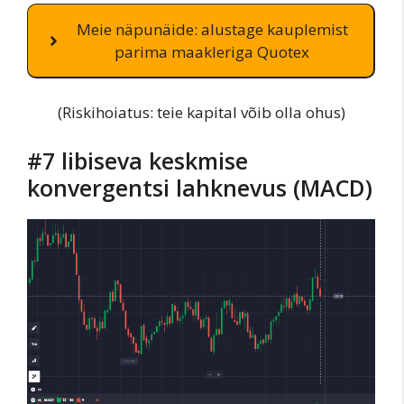
Meie näpunäide: alustage kauplemist
parima maakleriga Quotex
(Riskihoiatus: teie kapital võib olla ohus)
#7 libiseva keskmise
konvergentsi lahknevus (MACD)