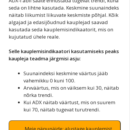
ADX-i abil saate ennustada tugevat trendi, kuna
seda on lihtne kasutada. Keskmine suunaindeks
näitab liikumist liikuvate keskmiste põhjal. Kõik
algajad ja edasijõudnud kauplejad saavad
kasutada seda kauplemisindikaatorit, mis on
kujutatud ühele reale.
Selle kauplemisindikaatori kasutamiseks peaks
kaupleja teadma järgmisi asju:
Suunaindeksi keskmine väärtus jääb
vahemikku 0 kuni 100.
Arvväärtus, mis on väiksem kui 30, näitab
nõrka trendi.
Kui ADX näitab väärtust, mis on suurem
kui 70, näitab tugevat turutrendi.
Meie näpunäide: alustage kauplemist