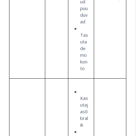
ud
puu
duv
ad
Tas
uta
de
mo
kon
to
Kas
utaj
asõ
bral
ik