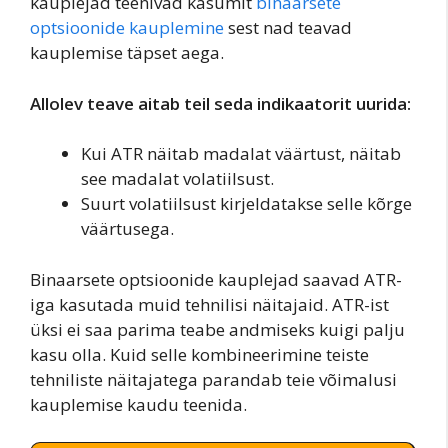
kauplejad teenivad kasumit
binaarsete
optsioonide kauplemine
sest nad teavad
kauplemise täpset aega.
Allolev teave aitab teil seda indikaatorit uurida:
Kui ATR näitab madalat väärtust, näitab
see madalat volatiilsust.
Suurt volatiilsust kirjeldatakse selle kõrge
väärtusega.
Binaarsete optsioonide kauplejad saavad ATR-
iga kasutada muid tehnilisi näitajaid. ATR-ist
üksi ei saa parima teabe andmiseks kuigi palju
kasu olla. Kuid selle kombineerimine teiste
tehniliste näitajatega parandab teie võimalusi
kauplemise kaudu teenida.