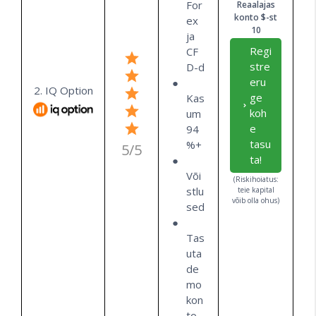
For
Reaalajas
konto $-st
ex
10
ja
Regi
CF
stre
D-d
eru
2. IQ Option
ge
Kas
koh
um
e
94
tasu
%+
5/5
ta!
Või
(Riskihoiatus:
stlu
teie kapital
võib olla ohus)
sed
Tas
uta
de
mo
kon
to