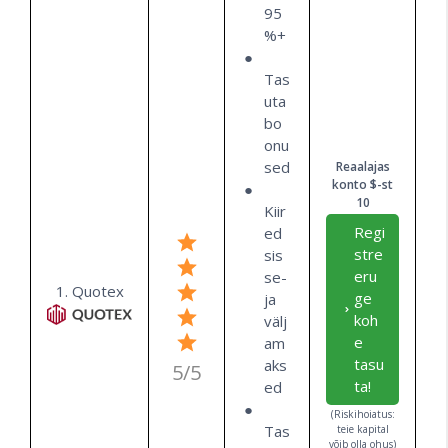
95
%+
Tas
uta
bo
onu
sed
Reaalajas
konto $-st
10
Kiir
Regi
ed
stre
sis
eru
se-
1. Quotex
ge
ja
koh
välj
e
am
tasu
aks
5/5
ta!
ed
(Riskihoiatus:
Tas
teie kapital
võib olla ohus)