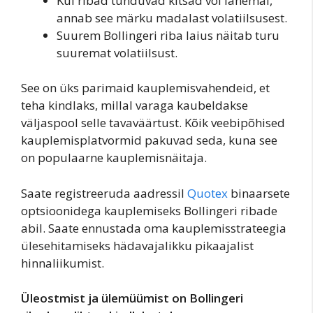
Kui ribad tunduvad kitsad või lähemal,
annab see märku madalast volatiilsusest.
Suurem Bollingeri riba laius näitab turu
suuremat volatiilsust.
See on üks parimaid kauplemisvahendeid, et
teha kindlaks, millal varaga kaubeldakse
väljaspool selle tavaväärtust. Kõik veebipõhised
kauplemisplatvormid pakuvad seda, kuna see
on populaarne kauplemisnäitaja.
Saate registreeruda aadressil
Quotex
binaarsete
optsioonidega kauplemiseks Bollingeri ribade
abil. Saate ennustada oma kauplemisstrateegia
ülesehitamiseks hädavajalikku pikaajalist
hinnaliikumist.
Üleostmist ja ülemüümist on Bollingeri