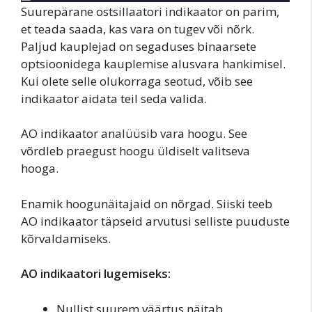
Suurepärane ostsillaatori indikaator on parim,
et teada saada, kas vara on tugev või nõrk.
Paljud kauplejad on segaduses binaarsete
optsioonidega kauplemise alusvara hankimisel.
Kui olete selle olukorraga seotud, võib see
indikaator aidata teil seda valida.
AO indikaator analüüsib vara hoogu. See
võrdleb praegust hoogu üldiselt valitseva
hooga.
Enamik hoogunäitajaid on nõrgad. Siiski teeb
AO indikaator täpseid arvutusi selliste puuduste
kõrvaldamiseks.
AO indikaatori lugemiseks:
Nullist suurem väärtus näitab