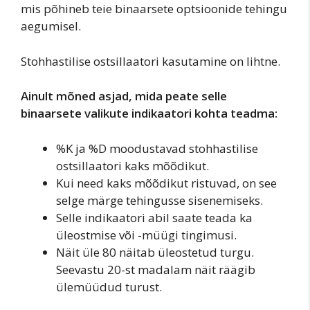
mis põhineb teie binaarsete optsioonide tehingu
aegumisel.
Stohhastilise ostsillaatori kasutamine on lihtne.
Ainult mõned asjad, mida peate selle
binaarsete valikute indikaatori kohta teadma:
%K ja %D moodustavad stohhastilise
ostsillaatori kaks mõõdikut.
Kui need kaks mõõdikut ristuvad, on see
selge märge tehingusse sisenemiseks.
Selle indikaatori abil saate teada ka
üleostmise või -müügi tingimusi.
Näit üle 80 näitab üleostetud turgu.
Seevastu 20-st madalam näit räägib
ülemüüdud turust.