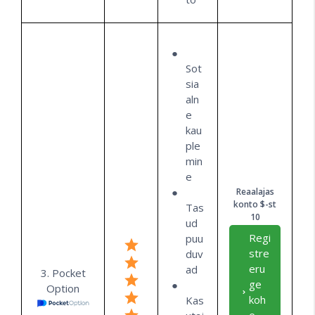
Sot
sia
aln
e
kau
ple
min
e
Reaalajas
konto $-st
Tas
10
ud
Regi
puu
stre
duv
eru
ad
3. Pocket
ge
Option
koh
Kas