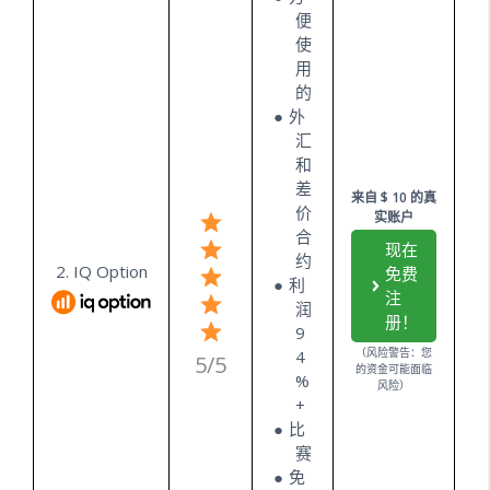
便
使
用
的
外
汇
和
差
来自 $ 10 的真
价
实账户
合
现在
约
2. IQ Option
免费
利
注
润
册！
9
（风险警告：您
4
5/5
的资金可能面临
%
风险）
+
比
赛
免