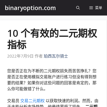
跳
binaryoption.com
菜单
至
内
容
10 个有效的二元期权
指标
2022年7月9日
作者
珀西瓦尔骑士
您是否正在为不断的二元期权损失而苦苦挣扎？您
是否正在使用模拟交易账户进行练习但没有得到想
要的结果？如果你对这些问题的回答是肯定的，那
么你可能做错了什么。
交易员
交易二元期权
以获取快速的利润。然而，由
于未能分析市场趋势，他最终蒙受了损失。
二元期