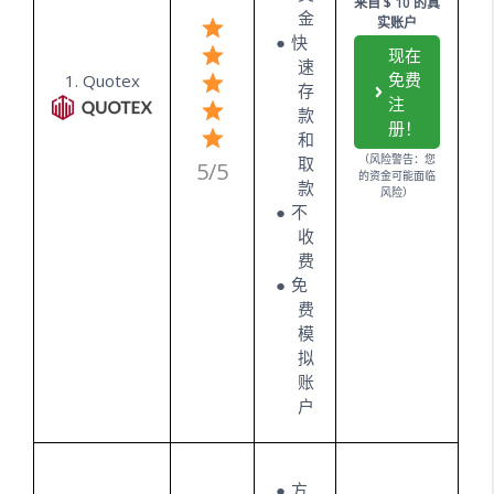
来自 $ 10 的真
金
实账户
快
现在
速
免费
1. Quotex
存
注
款
册！
和
（风险警告：您
取
5/5
的资金可能面临
款
风险）
不
收
费
免
费
模
拟
账
户
方