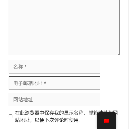
论
名
称
电
子
邮
网
箱
站
地
地
在此浏览器中保存我的显示名称、邮箱地址和网
址
址
站地址，以便下次评论时使用。