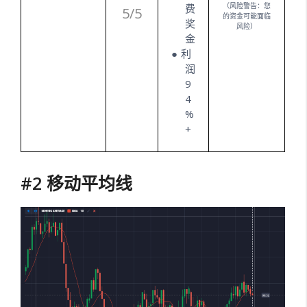
（风险警告：您
费
5/5
的资金可能面临
奖
风险）
金
利
润
9
4
%
+
#2 移动平均线