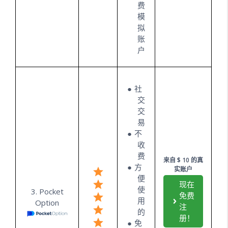
费
模
拟
账
户
社
交
交
易
不
收
费
来自 $ 10 的真
方
实账户
便
现在
使
3. Pocket
免费
用
Option
注
的
册！
免