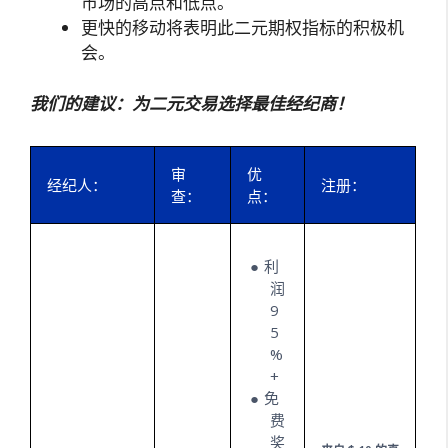
市场的高点和低点。
更快的移动将表明此二元期权指标的积极机
会。
我们的建议：为二元交易选择最佳经纪商！
审
优
经纪人：
注册：
查：
点：
利
润
9
5
%
+
免
费
奖