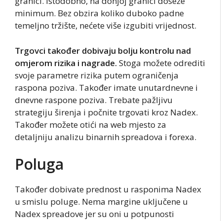
granici. Istodobno, na donjoj granici doseže
minimum. Bez obzira koliko duboko padne
temeljno tržište, nećete više izgubiti vrijednost.
Trgovci također dobivaju bolju kontrolu nad
omjerom rizika i nagrade.
Stoga možete odrediti
svoje parametre rizika putem ograničenja
raspona poziva. Također imate unutardnevne i
dnevne raspone poziva. Trebate pažljivu
strategiju širenja i počnite trgovati kroz Nadex.
Također možete otići na web mjesto za
detaljniju analizu binarnih spreadova i forexa.
Poluga
Također dobivate prednost u rasponima Nadex
u smislu poluge. Nema margine uključene u
Nadex spreadove jer su oni u potpunosti