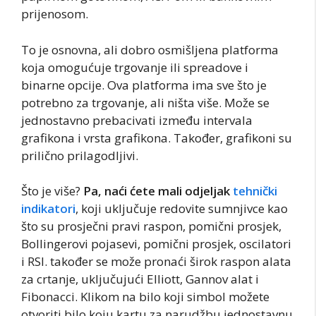
prijenosom.
To je osnovna, ali dobro osmišljena platforma
koja omogućuje trgovanje ili spreadove i
binarne opcije. Ova platforma ima sve što je
potrebno za trgovanje, ali ništa više. Može se
jednostavno prebacivati između intervala
grafikona i vrsta grafikona. Također, grafikoni su
prilično prilagodljivi.
Što je više?
Pa, naći ćete mali odjeljak
tehnički
indikatori
, koji uključuje redovite sumnjivce kao
što su prosječni pravi raspon, pomični prosjek,
Bollingerovi pojasevi, pomični prosjek, oscilatori
i RSI. također se može pronaći širok raspon alata
za crtanje, uključujući Elliott, Gannov alat i
Fibonacci. Klikom na bilo koji simbol možete
otvoriti bilo koju kartu za narudžbu jednostavnu