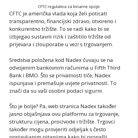
CFTC regulativa za binarne opcije
CFTC je američka vlada koja želi poticati
transparentno, financijski zdravo, otvoreno i
konkurentno tržište. To se radi kako bi se
izbjegao sustavni rizik i zaštitilo tržište od
prijevara i zlouporabe u vezi s trgovanjem.
Sredstva položena kod Nadex čuvaju se na
odvojenim bankovnim računima u Fifth Third
Bank i BMO. Što se privatnosti tiče, Nadex
ispunjava i premašuje uvjete privatnosti. To
znači da su vaši osobni podaci sigurni.
Što je bolje? Pa, web stranica Nadex također
jasno objašnjava ovu platformu za trgovanje,
strukturu cijena, proizvode i tržište. Trgovci
također mogu provjeriti odjeljak s često
postavljanim pitanjima kako bi pronašli