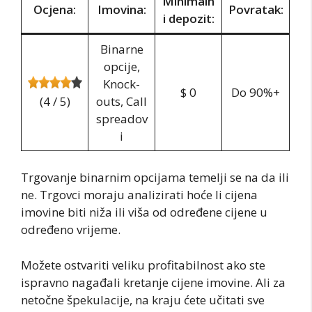
Minimaln
Ocjena:
Imovina:
Povratak:
i depozit:
Binarne
opcije,
Knock-
$ 0
Do 90%+
(4 / 5)
outs, Call
spreadov
i
Trgovanje binarnim opcijama temelji se na da ili
ne. Trgovci moraju analizirati hoće li cijena
imovine biti niža ili viša od određene cijene u
određeno vrijeme.
Možete ostvariti veliku profitabilnost ako ste
ispravno nagađali kretanje cijene imovine. Ali za
netočne špekulacije, na kraju ćete učitati sve