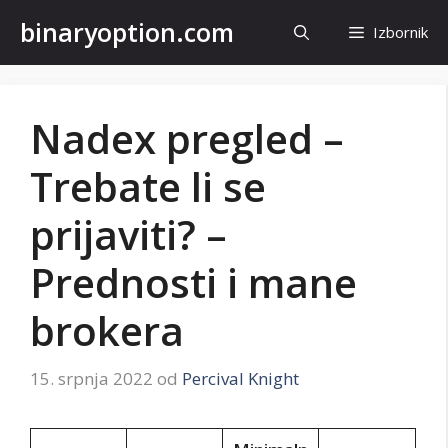
Preskoči
binaryoption.com
Izbornik
na
sadržaj
Nadex pregled –
Trebate li se
prijaviti? –
Prednosti i mane
brokera
15. srpnja 2022
od
Percival Knight