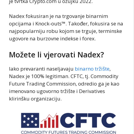
je tvrtka Crypto.com u ožujku 2022.
Nadex fokusiran je na trgovanje binarnim
opcijama i Knock-outs™. Također, fokusira se na
najpopularniju robu kojom se trguje, terminske
ugovore na burzovne indekse i forex.
Možete li vjerovati Nadex?
Iako prevaranti naseljavaju
binarno tržište
,
Nadex je 100% legitiman. CFTC, tj. Commodity
Future Trading Commission, odredio ga je kao
imenovano ugovorno tržište i Derivatives
klirinšku organizaciju.