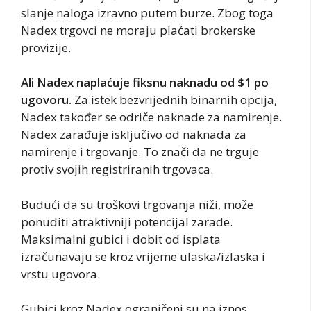
slanje naloga izravno putem burze. Zbog toga
Nadex trgovci ne moraju plaćati brokerske
provizije.
Ali Nadex naplaćuje fiksnu naknadu od $1 po
ugovoru.
Za istek bezvrijednih binarnih opcija,
Nadex također se odriče naknade za namirenje.
Nadex zarađuje isključivo od naknada za
namirenje i trgovanje. To znači da ne trguje
protiv svojih registriranih trgovaca.
Budući da su troškovi trgovanja niži, može
ponuditi atraktivniji potencijal zarade.
Maksimalni gubici i dobit od isplata
izračunavaju se kroz vrijeme ulaska/izlaska i
vrstu ugovora.
Gubici kroz Nadex ograničeni su na iznos