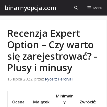
Przejdź
binarnyopcja.com
Menu
do
treści
Recenzja Expert
Option – Czy warto
się zarejestrować? -
Plusy i minusy
15 lipca 2022
przez
Rycerz Percival
Minimaln
Ocena:
Majątek:
y
Zwrócić: