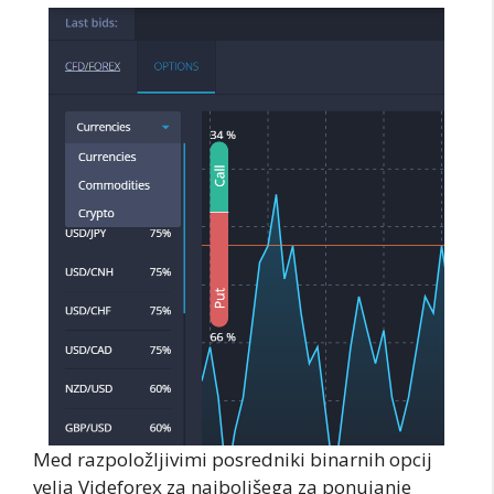
Med razpoložljivimi posredniki binarnih opcij
velja Videforex za najboljšega za ponujanje