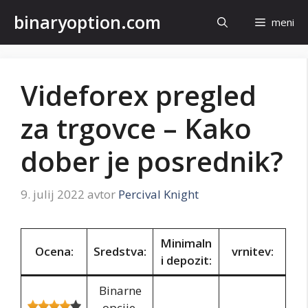
Preskoči
binaryoption.com
meni
na
vsebino
Videforex pregled
za trgovce – Kako
dober je posrednik?
9. julij 2022
avtor
Percival Knight
Minimaln
Ocena:
Sredstva:
vrnitev:
i depozit:
Binarne
opcije,