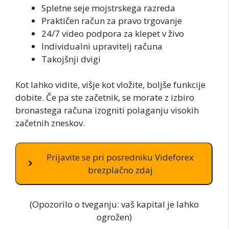
Spletne seje mojstrskega razreda
Praktičen račun za pravo trgovanje
24/7 video podpora za klepet v živo
Individualni upravitelj računa
Takojšnji dvigi
Kot lahko vidite, višje kot vložite, boljše funkcije
dobite. Če pa ste začetnik, se morate z izbiro
bronastega računa izogniti polaganju visokih
začetnih zneskov.
Prijavite se pri posredniku Videforex
brezplačno zdaj
(Opozorilo o tveganju: vaš kapital je lahko
ogrožen)