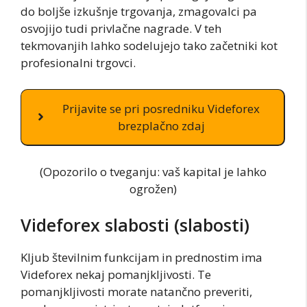
do boljše izkušnje trgovanja, zmagovalci pa
osvojijo tudi privlačne nagrade. V teh
tekmovanjih lahko sodelujejo tako začetniki kot
profesionalni trgovci.
Prijavite se pri posredniku Videforex
brezplačno zdaj
(Opozorilo o tveganju: vaš kapital je lahko
ogrožen)
Videforex slabosti (slabosti)
Kljub številnim funkcijam in prednostim ima
Videforex nekaj pomanjkljivosti. Te
pomanjkljivosti morate natančno preveriti,