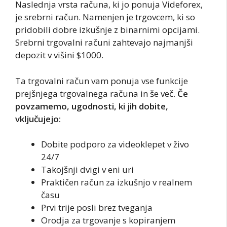
Naslednja vrsta računa, ki jo ponuja Videforex,
je srebrni račun. Namenjen je trgovcem, ki so
pridobili dobre izkušnje z binarnimi opcijami.
Srebrni trgovalni računi zahtevajo najmanjši
depozit v višini $1000.
Ta trgovalni račun vam ponuja vse funkcije
prejšnjega trgovalnega računa in še več.
Če
povzamemo, ugodnosti, ki jih dobite,
vključujejo:
Dobite podporo za videoklepet v živo
24/7
Takojšnji dvigi v eni uri
Praktičen račun za izkušnjo v realnem
času
Prvi trije posli brez tveganja
Orodja za trgovanje s kopiranjem