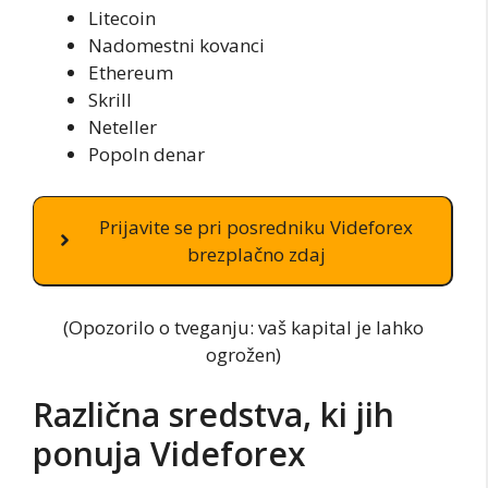
Litecoin
Nadomestni kovanci
Ethereum
Skrill
Neteller
Popoln denar
Prijavite se pri posredniku Videforex
brezplačno zdaj
(Opozorilo o tveganju: vaš kapital je lahko
ogrožen)
Različna sredstva, ki jih
ponuja Videforex