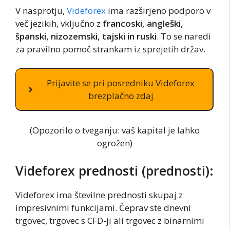
V nasprotju,
Videforex
ima razširjeno podporo v
več jezikih, vključno z
francoski, angleški,
španski, nizozemski, tajski in ruski
. To se naredi
za pravilno pomoč strankam iz sprejetih držav.
Prijavite se pri posredniku Videforex
brezplačno zdaj
(Opozorilo o tveganju: vaš kapital je lahko
ogrožen)
Videforex prednosti (prednosti):
Videforex ima številne prednosti skupaj z
impresivnimi funkcijami. Čeprav ste dnevni
trgovec, trgovec s CFD-ji ali trgovec z binarnimi