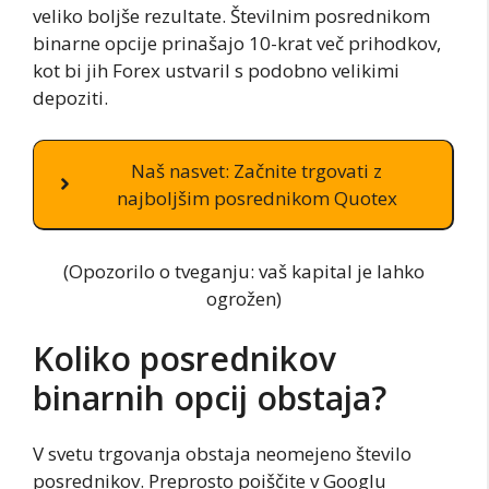
veliko boljše rezultate. Številnim posrednikom
binarne opcije prinašajo 10-krat več prihodkov,
kot bi jih Forex ustvaril s podobno velikimi
depoziti.
Naš nasvet: Začnite trgovati z
najboljšim posrednikom Quotex
(Opozorilo o tveganju: vaš kapital je lahko
ogrožen)
Koliko posrednikov
binarnih opcij obstaja?
V svetu trgovanja obstaja neomejeno število
posrednikov. Preprosto poiščite v Googlu