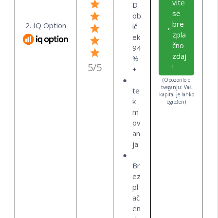
vite
D
se
ob
bre
2. IQ Option
ič
zpla
ek
čno
94
zdaj
%
5/5
!
+
(Opozorilo o
tveganju: Vaš
te
kapital je lahko
k
ogrožen)
m
ov
an
ja
Br
ez
pl
ač
en