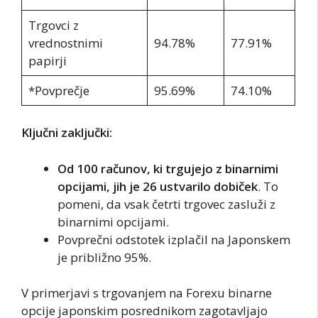
Trgovci z
vrednostnimi
94.78%
77.91%
papirji
*Povprečje
95.69%
74.10%
Ključni zaključki:
Od 100 računov, ki trgujejo z binarnimi
opcijami, jih je 26 ustvarilo dobiček
. To
pomeni, da vsak četrti trgovec zasluži z
binarnimi opcijami.
Povprečni odstotek izplačil na Japonskem
je približno 95%.
V primerjavi s trgovanjem na Forexu binarne
opcije japonskim posrednikom zagotavljajo