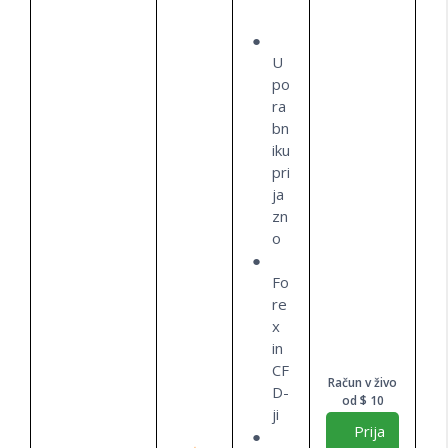
U
po
ra
bn
iku
pri
ja
zn
o
Fo
re
x
in
CF
Račun v živo
D-
od $ 10
ji
Prija