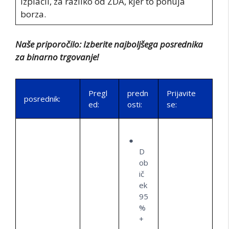
izplačil, za razliko od ZDA, kjer to ponuja
borza.
Naše priporočilo: Izberite najboljšega posrednika
za binarno trgovanje!
Pregl
predn
Prijavite
posrednik:
ed:
osti:
se:
D
ob
ič
ek
95
%
+