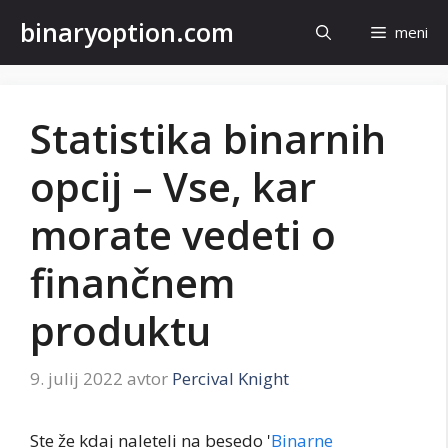
Preskoči
binaryoption.com
meni
na
vsebino
Statistika binarnih
opcij – Vse, kar
morate vedeti o
finančnem
produktu
9. julij 2022
avtor
Percival Knight
Ste že kdaj naleteli na besedo '
Binarne