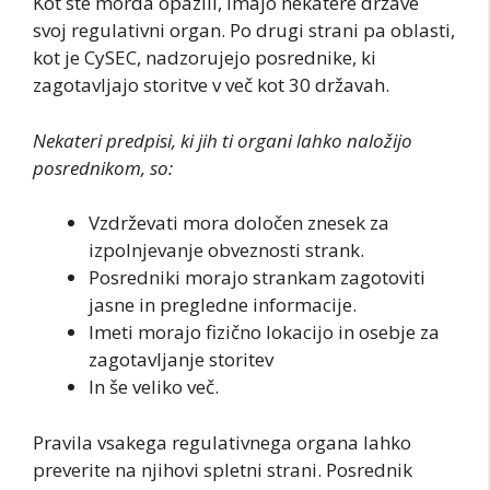
Kot ste morda opazili, imajo nekatere države
svoj regulativni organ. Po drugi strani pa oblasti,
kot je CySEC, nadzorujejo posrednike, ki
zagotavljajo storitve v več kot 30 državah.
Nekateri predpisi, ki jih ti organi lahko naložijo
posrednikom, so:
Vzdrževati mora določen znesek za
izpolnjevanje obveznosti strank.
Posredniki morajo strankam zagotoviti
jasne in pregledne informacije.
Imeti morajo fizično lokacijo in osebje za
zagotavljanje storitev
In še veliko več.
Pravila vsakega regulativnega organa lahko
preverite na njihovi spletni strani. Posrednik