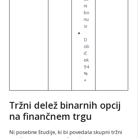
ni
bo
nu
si
D
ob
ič
ek
94
%
+
Tržni delež binarnih opcij
na finančnem trgu
Ni posebne študije, ki bi povedala skupni tržni