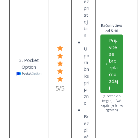
ez
pri
st
oj
Račun v živo
bi
od $ 10
n
Prija
vite
U
se
po
3. Pocket
bre
ra
Option
zpla
bn
čno
iku
zdaj
pri
5/5
!
ja
zn
(Opozorilo o
tveganju: Vaš
o
kapital je lahko
ogrožen)
Br
ez
pl
ač