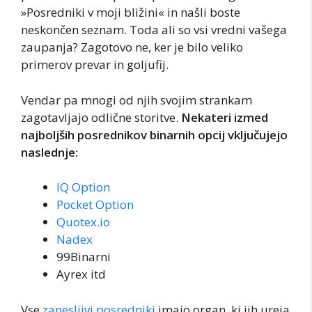
»Posredniki v moji bližini« in našli boste
neskončen seznam. Toda ali so vsi vredni vašega
zaupanja? Zagotovo ne, ker je bilo veliko
primerov prevar in goljufij.
Vendar pa mnogi od njih svojim strankam
zagotavljajo odlične storitve.
Nekateri izmed
najboljših posrednikov binarnih opcij vključujejo
naslednje:
IQ Option
Pocket Option
Quotex.io
Nadex
99Binarni
Ayrex itd
Vse
zanesljivi posredniki
imajo organ, ki jih ureja