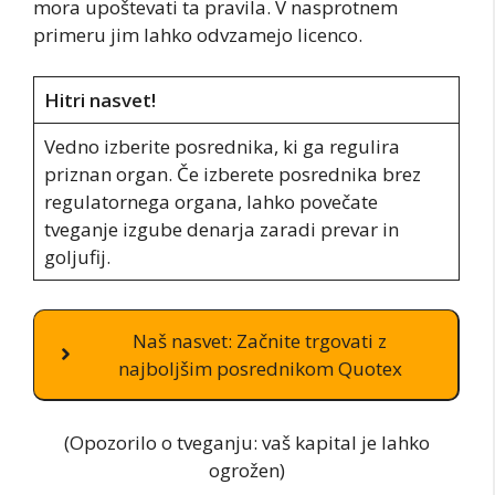
mora upoštevati ta pravila. V nasprotnem
primeru jim lahko odvzamejo licenco.
Hitri nasvet!
Vedno izberite posrednika, ki ga regulira
priznan organ. Če izberete posrednika brez
regulatornega organa, lahko povečate
tveganje izgube denarja zaradi prevar in
goljufij.
Naš nasvet: Začnite trgovati z
najboljšim posrednikom Quotex
(Opozorilo o tveganju: vaš kapital je lahko
ogrožen)