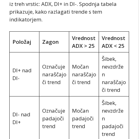
iz treh vrstic: ADX, DI+ in DI-. Spodnja tabela
prikazuje, kako razlagati trende s tem
indikatorjem.
Vrednost
Vrednost
Položaj
Zagon
ADX > 25
ADX < 25
Šibek,
Označuje
Močan
nevzdrže
DI+ nad
naraščajo
naraščajo
n
DI-
či trend
či trend
naraščajo
či trend
Šibek,
Označuje
Močan
nevzdrže
DI- nad
padajoči
padajoči
n
DI+
trend
trend
padajoči
trend