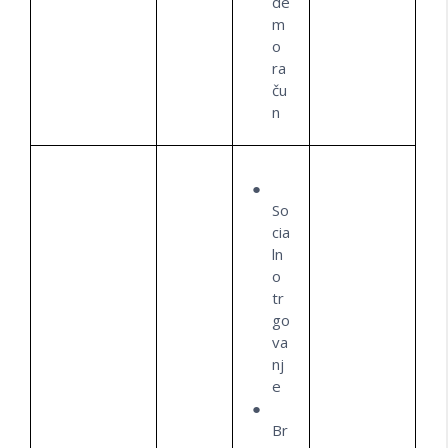
de
m
o
ra
ču
n
So
cia
ln
o
tr
go
va
nj
e
Br