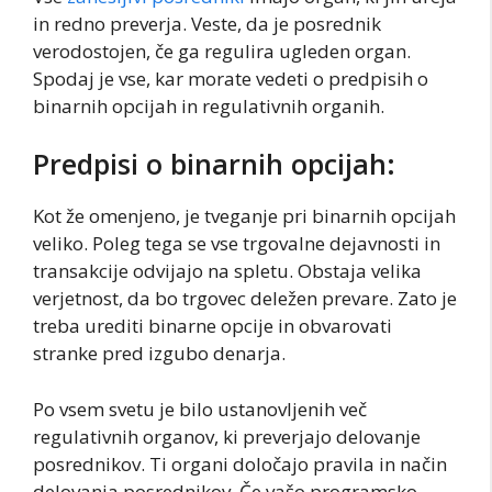
in redno preverja. Veste, da je posrednik
verodostojen, če ga regulira ugleden organ.
Spodaj je vse, kar morate vedeti o predpisih o
binarnih opcijah in regulativnih organih.
Predpisi o binarnih opcijah:
Kot že omenjeno, je tveganje pri binarnih opcijah
veliko. Poleg tega se vse trgovalne dejavnosti in
transakcije odvijajo na spletu. Obstaja velika
verjetnost, da bo trgovec deležen prevare. Zato je
treba urediti binarne opcije in obvarovati
stranke pred izgubo denarja.
Po vsem svetu je bilo ustanovljenih več
regulativnih organov, ki preverjajo delovanje
posrednikov. Ti organi določajo pravila in način
delovanja posrednikov. Če vašo programsko