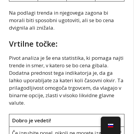
Na podlagi trenda in njegovega zagona bi
morali biti sposobni ugotoviti, ali se bo cena
dvignila ali znižala.
Vrtilne točke:
Pivot analiza je še ena statistika, ki pomaga najti
trende in smer, v katero se bo cena gibala.
Dodatna prednost tega indikatorja je, da ga
lahko uporabljate za kateri koli časovni okvir. Ta
prilagodljivost omogoča trgovcem, da vlagajo v
binarne opcije, zlasti v visoko likvidne glavne
valute.
Dobro je vedeti!
Če izgubite posel, nikoli ne morete izgubiti več