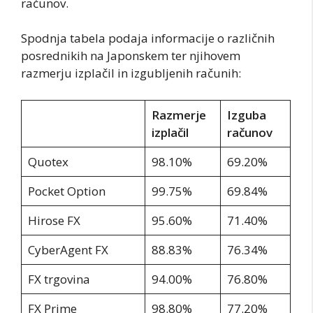
računov.
Spodnja tabela podaja informacije o različnih
posrednikih na Japonskem ter njihovem
razmerju izplačil in izgubljenih računih:
Razmerje
Izguba
izplačil
računov
Quotex
98.10%
69.20%
Pocket Option
99.75%
69.84%
Hirose FX
95.60%
71.40%
CyberAgent FX
88.83%
76.34%
FX trgovina
94.00%
76.80%
FX Prime
98.80%
77.20%