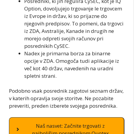
Posredniki, ki jih regulira CySEC, kot je IQ
Option, dovoljujejo trgovanje le trgovcem
iz Evrope in držav, ki so prijazne do
njegovih predpisov. To pomeni, da trgovci
iz ZDA, Avstralije, Kanade in drugih ne
morejo odpreti svojih računov pri
posrednikih CySEC.
Nadex je primarna borza za binarne
opcije v ZDA. Omogoča tudi aplikacije iz
več kot 40 držav, navedenih na uradni
spletni strani.
Podobno vsak posrednik zagotovi seznam držav,
v katerih opravlja svoje storitve. Ne pozabite
preveriti, preden izberete svojega posrednika.
Naš nasvet: Začnite trgovati z
najboljšim posrednikom Quotex