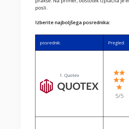
prakse. Na primer, odstotek izplačila je en
posli.
Izberite najboljšega posrednika:
posrednik:
Pregled:
1. Quotex
5/5