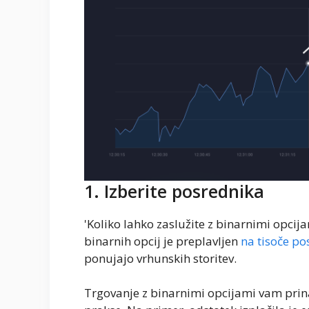
1. Izberite posrednika
'Koliko lahko zaslužite z binarnimi opcij
binarnih opcij je preplavljen
na tisoče po
ponujajo vrhunskih storitev.
Trgovanje z binarnimi opcijami vam prin