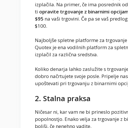
izplačila. Na primer, če ima posrednik ods
ti
opravite trgovanje z binarnimi opcija
$95
na vaši trgovini. Če pa se vaš predlo
$100.
Najboljše spletne platforme za trgovanje
Quotex je ena vodilnih platform za splet
izplačil za različna sredstva.
Koliko denarja lahko zaslužite s trgovanj
dobro načrtujete svoje posle. Pripelje nas
upoštevati pri trgovanju z binarnimi opc
2. Stalna praksa
Ničesar ni, kar vam ne bi prineslo pozitivn
popolnostjo. Enako velja za trgovanje z b
boljši, če nenehno vadite.