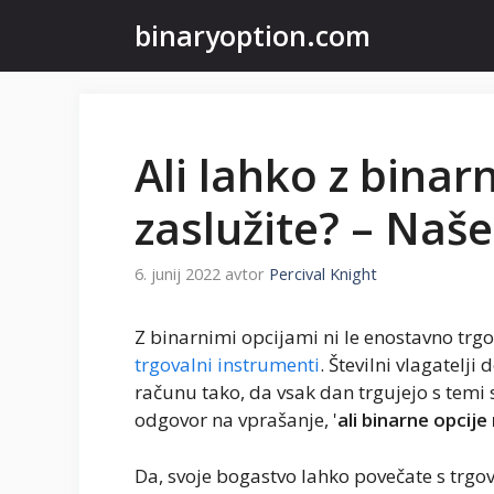
Preskoči
binaryoption.com
na
vsebino
Ali lahko z binar
zaslužite? – Naše
6. junij 2022
avtor
Percival Knight
Z binarnimi opcijami ni le enostavno trg
trgovalni instrumenti
. Številni vlagatelj
računu tako, da vsak dan trgujejo s temi 
odgovor na vprašanje, '
ali binarne opcije
Da, svoje bogastvo lahko povečate s trg