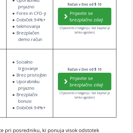
Račun v živo od $ 10
prijazno
Forex in CFD-ji
Prijavite se
Dobiček 94%+
brezplačno zdaj!
tekmovanja
(Opozorilo o tveganju: Vaš kapital je
Brezplačen
lahko ogrožen)
demo račun
Socialno
trgovanje
Račun v živo od $ 10
Brez pristojbin
Prijavite se
Uporabniku
brezplačno zdaj!
prijazno
(Opozorilo o tveganju: Vaš kapital je
Brezplačni
lahko ogrožen)
bonusi
Dobiček 94%+
te pri posredniku, ki ponuja visok odstotek