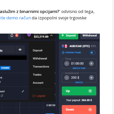
zaslužim z binarnimi opcijami?
' odvisno od tega,
ite demo račun
da izpopolni svoje trgovske