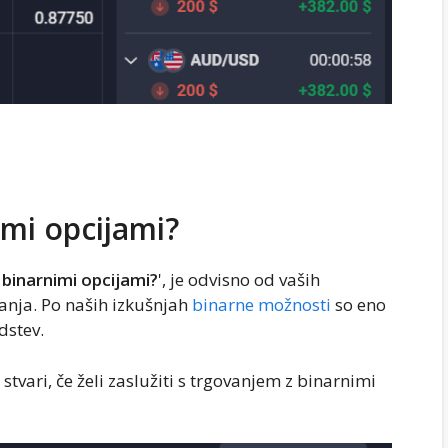
imi opcijami?
 binarnimi opcijami?
', je odvisno od vaših
anja. Po naših izkušnjah
binarne možnosti
so eno
edstev.
tvari, če želi zaslužiti s trgovanjem z binarnimi