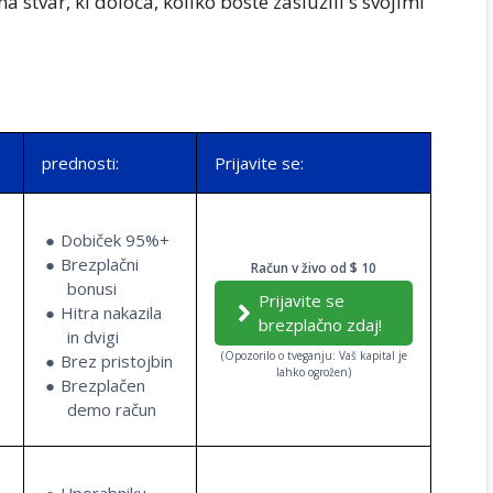
a stvar, ki določa, koliko boste zaslužili s svojimi
prednosti:
Prijavite se:
Dobiček 95%+
Brezplačni
Račun v živo od $ 10
bonusi
Prijavite se
Hitra nakazila
brezplačno zdaj!
in dvigi
(Opozorilo o tveganju: Vaš kapital je
Brez pristojbin
lahko ogrožen)
Brezplačen
demo račun
Uporabniku