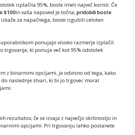
totek izplačila 95%, boste imeli največ koristi. Če
mi $100
in vaša napoved je točna,
pridobili boste
g izkaže za napačnega, boste izgubili celoten
 uporabnikom ponujajo visoko razmerje izplačil.
no trgovanje, ki ponuja več kot 95% odstotek
em z binarnimi opcijami, je odvisno od tega, kako
 do naslednje stvari, ki bi jo trgovec moral
ijami.
ih rezultatov, če se izvaja z največjo skrbnostjo in
inarnimi opcijami. Pri trgovanju lahko postanete