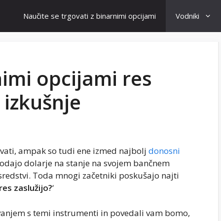
Naučite se trgovati z binarnimi opcijami
Vodniki
nimi opcijami res
 izkušnje
ovati, ampak so tudi ene izmed najbolj
donosni
i dodajo dolarje na stanje na svojem bančnem
sredstvi. Toda mnogi začetniki poskušajo najti
 res zaslužijo?
‘
ovanjem s temi instrumenti in povedali vam bomo,