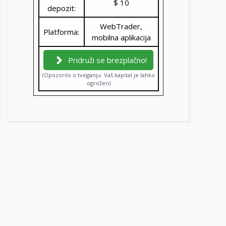
$ 10
depozit:
WebTrader,
Platforma:
mobilna aplikacija
Pridruži se brezplačno!
(Opozorilo o tveganju: Vaš kapital je lahko
ogrožen)