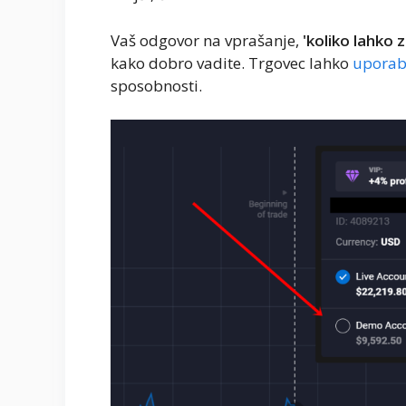
Vaš odgovor na vprašanje,
'koliko lahko 
kako dobro vadite. Trgovec lahko
uporab
sposobnosti.