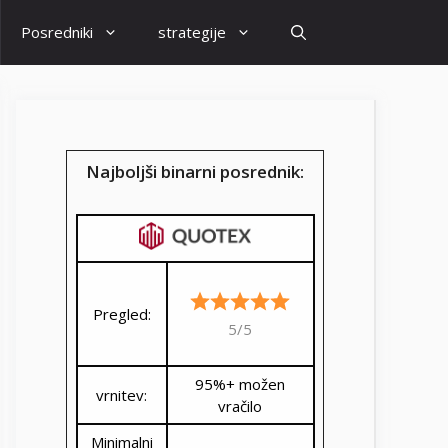
Posredniki
strategije
Najboljši binarni posrednik:
Pregled:
5/5
95%+ možen
vrnitev:
vračilo
Minimalni